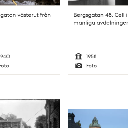
gatan västerut från
Bergsgatan 48. Cell i
manliga avdelninge
1940
1958
Tid
Foto
Foto
Typ