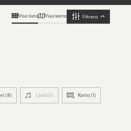
Visa karta
Visa lista
Filtrera
Filtrera
ext
(
8
)
Ljud
(
0
)
Karta
(
1
)