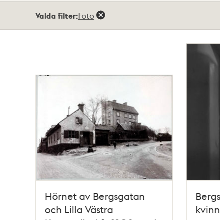
Totalt
Valda filter:
Foto
45
träffar
Hörnet av Bergsgatan
Bergs
och Lilla Västra
kvinn