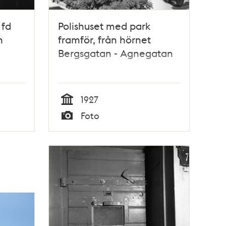
 fd
Polishuset med park
n
framför, från hörnet
Bergsgatan - Agnegatan
1927
Tid
Foto
Typ