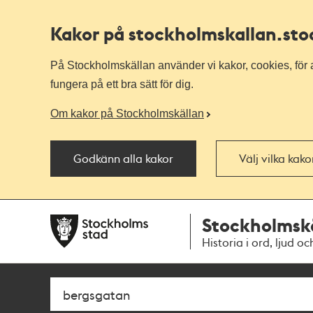
Kakor på stockholmskallan
.st
På Stockholmskällan använder vi kakor, cookies, för a
fungera på ett bra sätt för dig.
Om kakor på Stockholmskällan
Godkänn alla kakor
Välj vilka kak
Till
Till
Stockholmsk
navigationen
huvudinnehållet
Historia i ord, ljud oc
Sök
Fritextsök