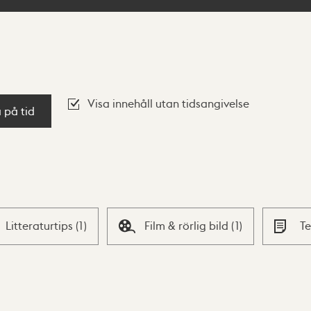
Visa innehåll utan tidsangivelse
a på tid
Litteraturtips
(
1
)
Film & rörlig bild
(
1
)
T