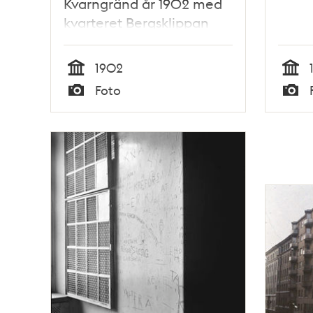
Kvarngränd år 1902 med
kvarteret Bergsklippan
Större.
1902
Tid
Tid
Foto
Typ
Typ