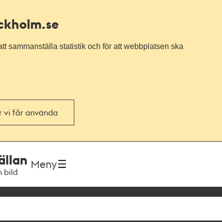
ockholm.se
tt sammanställa statistik och för att webbplatsen ska
or vi får använda
ällan
Meny
h bild