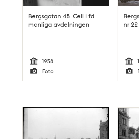
Bergsgatan 48. Cell i fd
Bergs
manliga avdelningen
nr 22
1958
Tid
Tid
Foto
Typ
Typ