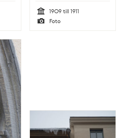
a
1909 till 1911
Tid
Foto
orr
Typ