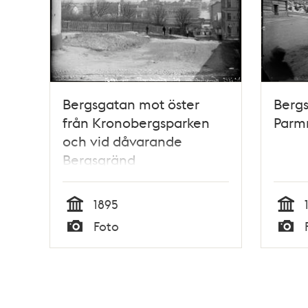
Bergsgatan mot öster
Bergs
från Kronobergsparken
Parm
och vid dåvarande
Bergsgränd
1895
Tid
Tid
Foto
Typ
Typ