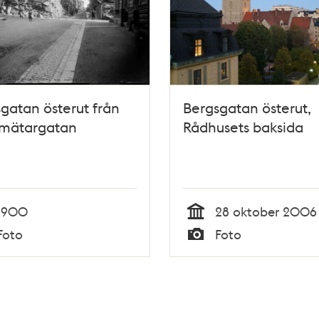
gatan österut från
Bergsgatan österut,
mätargatan
Rådhusets baksida
1900
28 oktober 2006
Tid
Foto
Foto
Typ