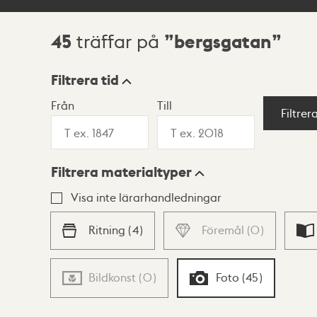
45
bergsgatan
träffar på
Sökresultat
Filtrera tid
Från
Till
Visningsläge
Filtrer
Filtrera materialtyper
Lista
Karta
Visa inte lärarhandledningar
Ritning
(
4
)
Föremål
(
0
)
Bildkonst
(
0
)
Foto
(
45
)