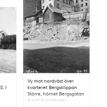
Vy mot nordväst över
. I
kvarteret Bergsklippan
Större, hörnet Bergsgatan
8 och Kungsholms
Husen
Kyrkoplan.