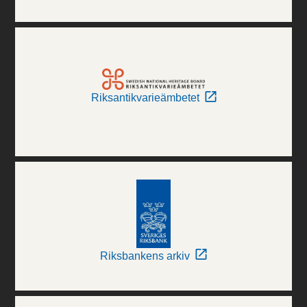
Riksantikvarieämbetet
Riksbankens arkiv