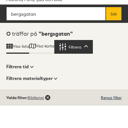
Sök
Fritextsök
Sök
Sökresultat
0
träffar på
bergsgatan
Visa karta
Visa lista
Filtrera
Filtrera
Filtrera tid
Filtrera materialtyper
Visningsläge
Totalt
Valda filter:
Bildkonst
Rensa filter
0
träffar
Lista
Karta