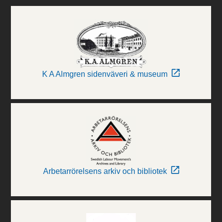
K A Almgren sidenväveri & museum
Arbetarrörelsens arkiv och bibliotek