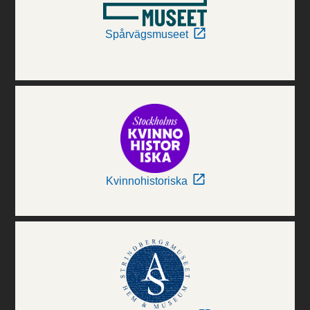
Spårvägsmuseet
Kvinnohistoriska