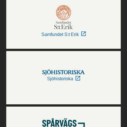
Samfundet S:t Erik
Sjöhistoriska