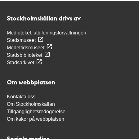
Kontakt
Stockholmskällan
Stockholmskällan drivs av
Medioteket, utbildningsförvaltningen
Stadsmuseet
Medeltidsmuseet
Stadsbiblioteket
Stadsarkivet
Om webbplatsen
Kontakta oss
Om Stockholmskällan
Tillgänglighetsredogörelse
Om kakor på webbplatsen
Sociala medier