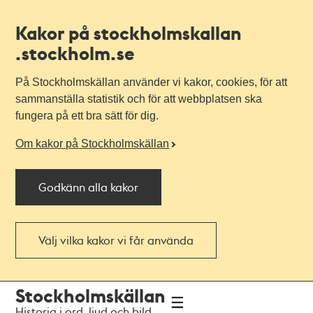
Kakor på stockholmskallan
.stockholm.se
På Stockholmskällan använder vi kakor, cookies, för att
sammanställa statistik och för att webbplatsen ska
fungera på ett bra sätt för dig.
Om kakor på Stockholmskällan
Godkänn alla kakor
Välj vilka kakor vi får använda
Till
Till
Stockholmskällan
navigationen
huvudinnehållet
Historia i ord, ljud och bild