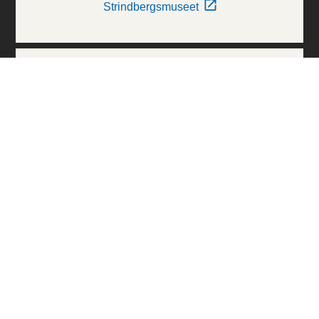
Strindbergsmuseet
Thielska Galleriet
Världskulturmuseerna