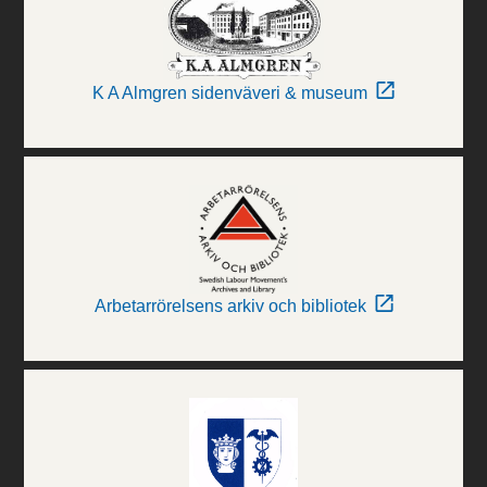
K A Almgren sidenväveri & museum
Arbetarrörelsens arkiv och bibliotek