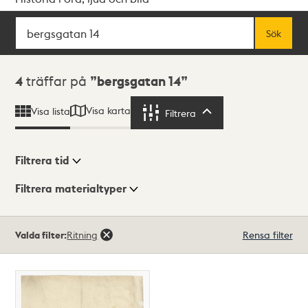
Sök
Fritextsök
Sök
Sökresultat
4
träffar på
bergsgatan 14
Visa karta
Visa lista
Filtrera
Filtrera
Filtrera tid
Filtrera materialtyper
Visningsläge
Totalt
Valda filter:
Ritning
Rensa filter
4
träffar
Lista
Karta