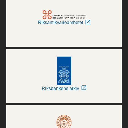
Riksantikvarieämbetet
Riksbankens arkiv