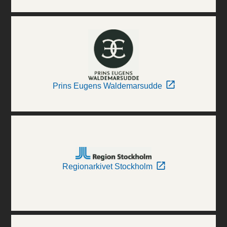
Prins Eugens Waldemarsudde
Regionarkivet Stockholm