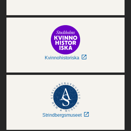
Kvinnohistoriska
Strindbergsmuseet