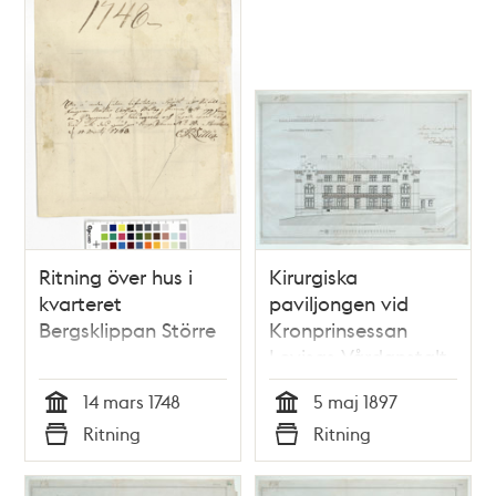
Ritning över hus i
Kirurgiska
kvarteret
paviljongen vid
Bergsklippan Större
Kronprinsessan
Lovisas Vårdanstalt
för sjuka barn -
14 mars 1748
5 maj 1897
ritning 1897
Tid
Tid
Ritning
Ritning
Typ
Typ