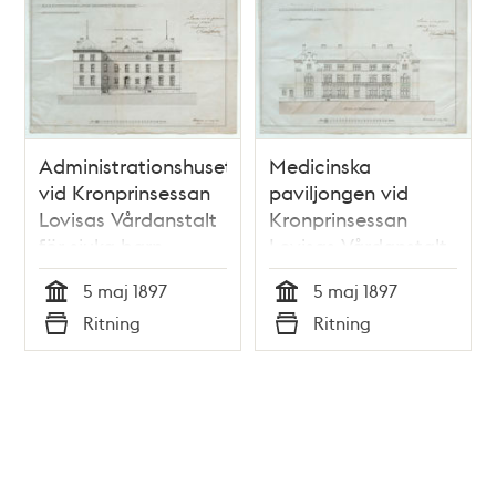
Administrationshuset
Medicinska
vid Kronprinsessan
paviljongen vid
Lovisas Vårdanstalt
Kronprinsessan
för sjuka barn -
Lovisas Vårdanstalt
ritning 1897
för sjuka barn -
5 maj 1897
5 maj 1897
ritning 1897
Tid
Tid
Ritning
Ritning
Typ
Typ