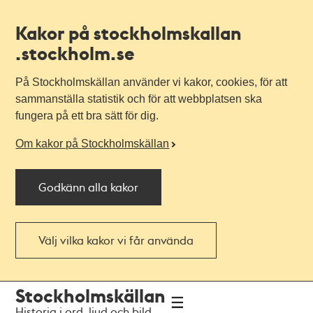
Kakor på stockholmskallan
.stockholm.se
På Stockholmskällan använder vi kakor, cookies, för att
sammanställa statistik och för att webbplatsen ska
fungera på ett bra sätt för dig.
Om kakor på Stockholmskällan
Godkänn alla kakor
Välj vilka kakor vi får använda
Till
Till
Stockholmskällan
navigationen
huvudinnehållet
Historia i ord, ljud och bild