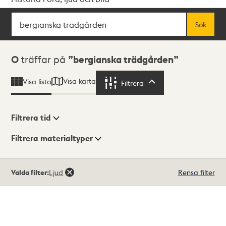
Sök
Fritextsök
Sök
Sökresultat
0
träffar på
bergianska trädgården
Visa karta
Visa lista
Filtrera
Filtrera
Filtrera tid
Filtrera materialtyper
Visningsläge
Totalt
Valda filter:
Ljud
Rensa filter
0
träffar
Lista
Karta