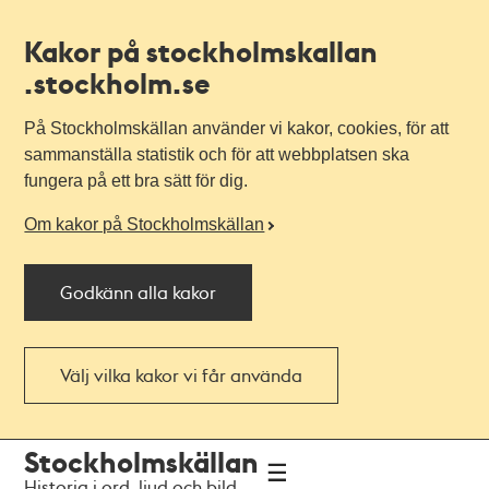
Kakor på stockholmskallan
.stockholm.se
På Stockholmskällan använder vi kakor, cookies, för att
sammanställa statistik och för att webbplatsen ska
fungera på ett bra sätt för dig.
Om kakor på Stockholmskällan
Godkänn alla kakor
Välj vilka kakor vi får använda
Till
Till
Stockholmskällan
navigationen
huvudinnehållet
Historia i ord, ljud och bild