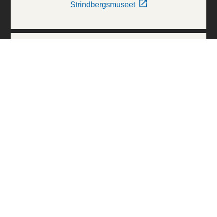
Strindbergsmuseet
Thielska Galleriet
Världskulturmuseerna