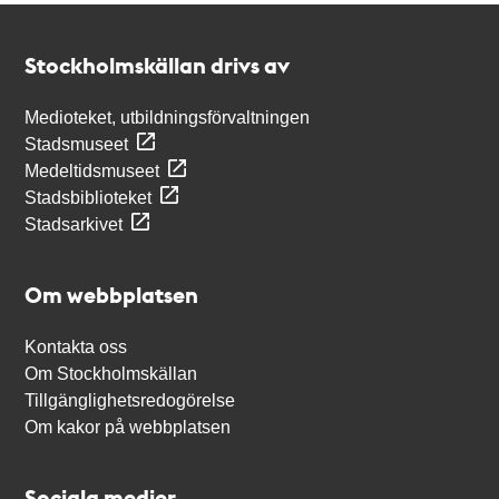
Kontakt
Stockholmskällan
Stockholmskällan drivs av
Medioteket, utbildningsförvaltningen
Stadsmuseet
Medeltidsmuseet
Stadsbiblioteket
Stadsarkivet
Om webbplatsen
Kontakta oss
Om Stockholmskällan
Tillgänglighetsredogörelse
Om kakor på webbplatsen
Sociala medier