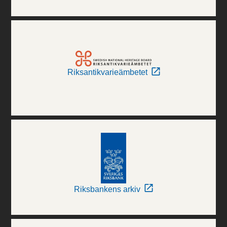
Riksantikvarieämbetet
Riksbankens arkiv