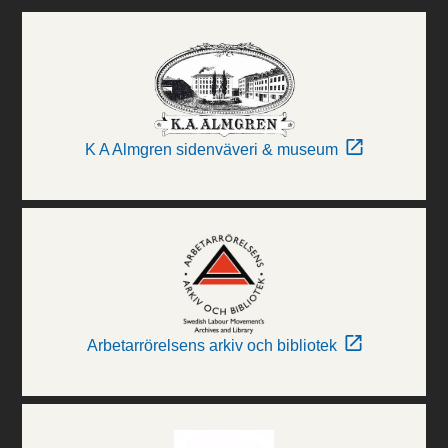
K A Almgren sidenväveri & museum
Arbetarrörelsens arkiv och bibliotek