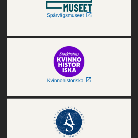
Spårvägsmuseet
Kvinnohistoriska