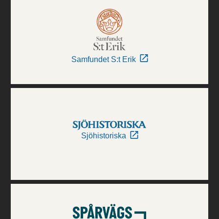
Samfundet S:t Erik
Sjöhistoriska