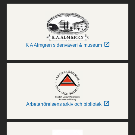
K A Almgren sidenväveri & museum
Arbetarrörelsens arkiv och bibliotek