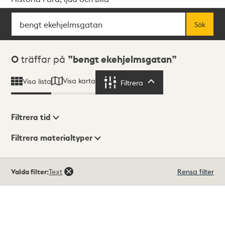
Sök
Fritextsök
Sök
Sökresultat
0
träffar på
bengt ekehjelmsgatan
Visa karta
Visa lista
Filtrera
Filtrera
Filtrera tid
Filtrera materialtyper
Visningsläge
Totalt
Valda filter:
Text
Rensa filter
0
träffar
Lista
Karta