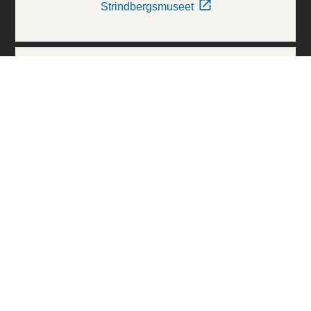
Strindbergsmuseet
Thielska Galleriet
Världskulturmuseerna