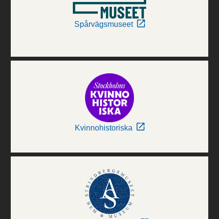
Spårvägsmuseet
Kvinnohistoriska