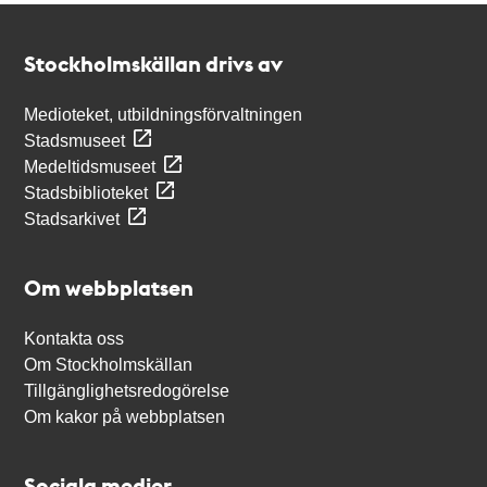
Kontakt
Stockholmskällan
Stockholmskällan drivs av
Medioteket, utbildningsförvaltningen
Stadsmuseet
Medeltidsmuseet
Stadsbiblioteket
Stadsarkivet
Om webbplatsen
Kontakta oss
Om Stockholmskällan
Tillgänglighetsredogörelse
Om kakor på webbplatsen
Sociala medier