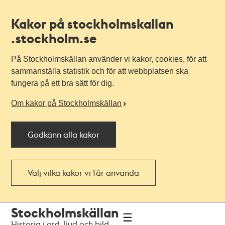
Kakor på stockholmskallan
.stockholm.se
På Stockholmskällan använder vi kakor, cookies, för att
sammanställa statistik och för att webbplatsen ska
fungera på ett bra sätt för dig.
Om kakor på Stockholmskällan
Godkänn alla kakor
Välj vilka kakor vi får använda
Till
Till
Stockholmskällan
navigationen
huvudinnehållet
Historia i ord, ljud och bild