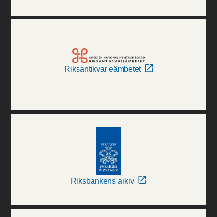
Riksantikvarieämbetet
Riksbankens arkiv