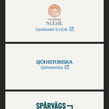
Samfundet S:t Erik
Sjöhistoriska