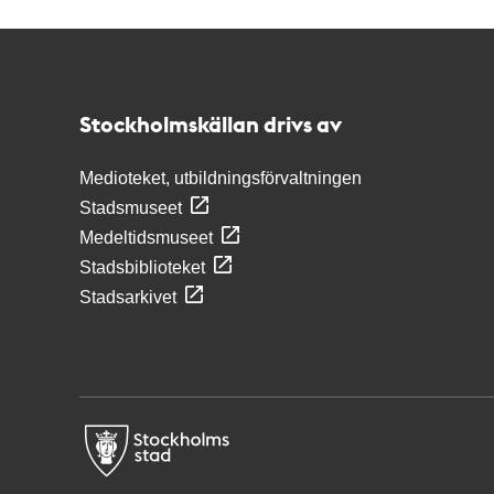
Kontakt
Stockholmskällan
Stockholmskällan drivs av
Medioteket, utbildningsförvaltningen
Stadsmuseet
Medeltidsmuseet
Stadsbiblioteket
Stadsarkivet