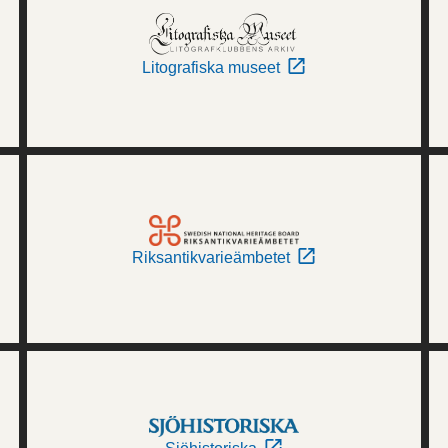
Litografiska museet
Riksantikvarieämbetet