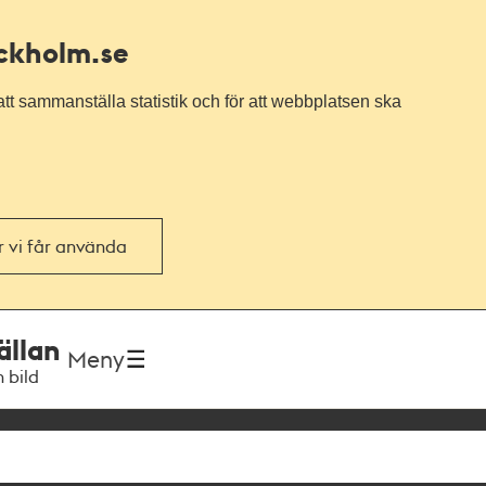
ockholm.se
tt sammanställa statistik och för att webbplatsen ska
or vi får använda
ällan
Meny
h bild