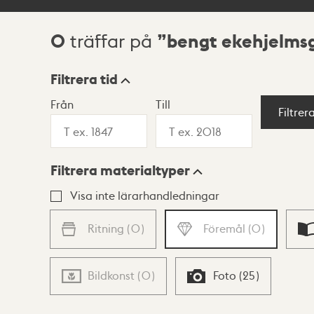
0
bengt ekehjelms
träffar på
Sökresultat
Filtrera tid
Från
Till
Visningsläge
Filtrer
Filtrera materialtyper
Lista
Karta
Visa inte lärarhandledningar
Ritning
(
0
)
Föremål
(
0
)
Bildkonst
(
0
)
Foto
(
25
)