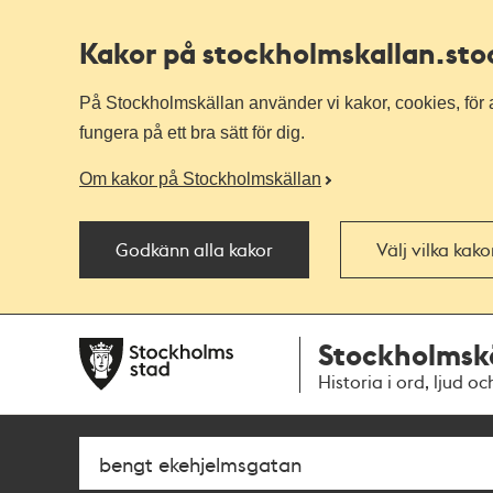
Kakor på stockholmskallan
.st
På Stockholmskällan använder vi kakor, cookies, för a
fungera på ett bra sätt för dig.
Om kakor på Stockholmskällan
Godkänn alla kakor
Välj vilka kak
Till
Till
Stockholmsk
navigationen
huvudinnehållet
Historia i ord, ljud oc
Sök
Fritextsök