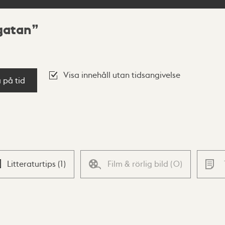
gatan
Visa innehåll utan tidsangivelse
a på tid
Litteraturtips
(
1
)
Film & rörlig bild
(
0
)