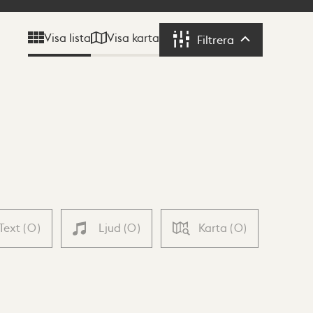
Visa karta
Visa lista
Filtrera
Filtrera
Text
(
0
)
Ljud
(
0
)
Karta
(
0
)