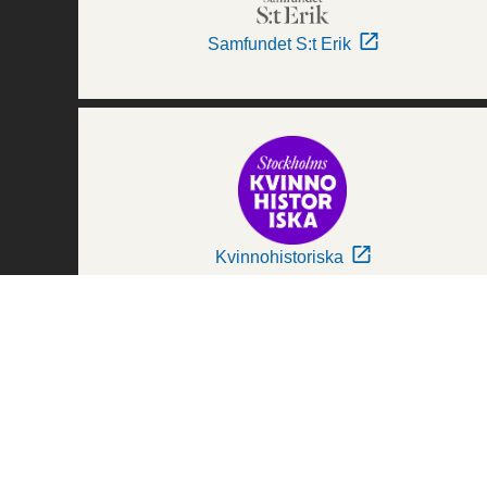
Samfundet S:t Erik
Kvinnohistoriska
Världskulturmuseerna