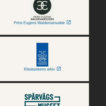
Prins Eugens Waldemarsudde
Riksbankens arkiv