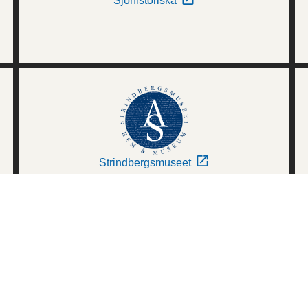
Sjöhistoriska
Strindbergsmuseet