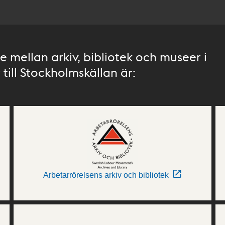
 mellan arkiv, bibliotek och museer i
till Stockholmskällan är:
Arbetarrörelsens arkiv och bibliotek