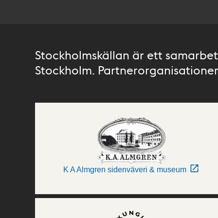
Stockholmskällan är ett samarbete
Stockholm. Partnerorganisationer 
K A Almgren sidenväveri & museum