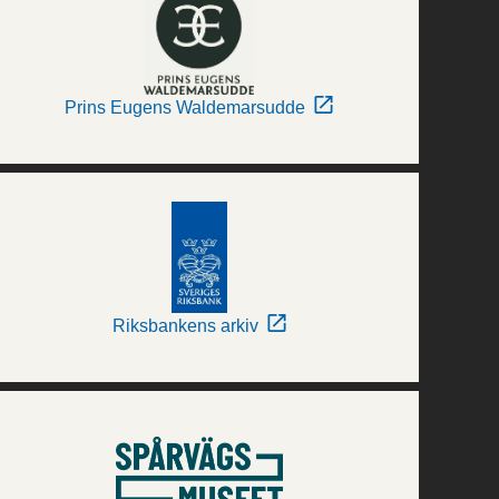
Prins Eugens Waldemarsudde
Riksbankens arkiv