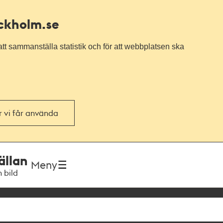
ockholm.se
tt sammanställa statistik och för att webbplatsen ska
or vi får använda
ällan
Meny
h bild