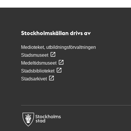
Kontakt
Stockholmskällan
Stockholmskällan drivs av
Medioteket, utbildningsförvaltningen
Stadsmuseet
Medeltidsmuseet
Stadsbiblioteket
Stadsarkivet