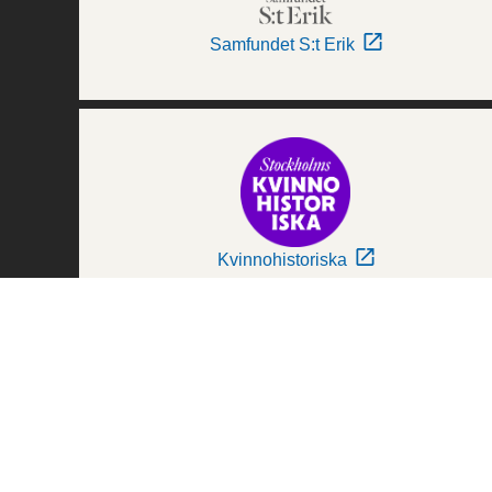
Samfundet S:t Erik
Kvinnohistoriska
Världskulturmuseerna