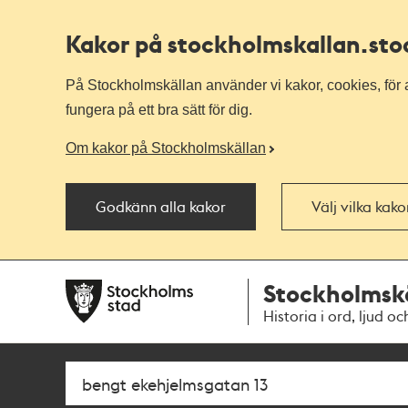
Kakor på stockholmskallan
.st
På Stockholmskällan använder vi kakor, cookies, för a
fungera på ett bra sätt för dig.
Om kakor på Stockholmskällan
Godkänn alla kakor
Välj vilka kak
Till
Till
Stockholmsk
navigationen
huvudinnehållet
Historia i ord, ljud oc
Sök
Fritextsök