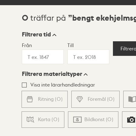
0
bengt ekehjelms
träffar på
Sökresultat
Filtrera tid
Från
Till
Visningsläge
Filtrer
Filtrera materialtyper
Lista
Karta
Visa inte lärarhandledningar
Ritning
(
0
)
Föremål
(
0
)
Karta
(
0
)
Bildkonst
(
0
)