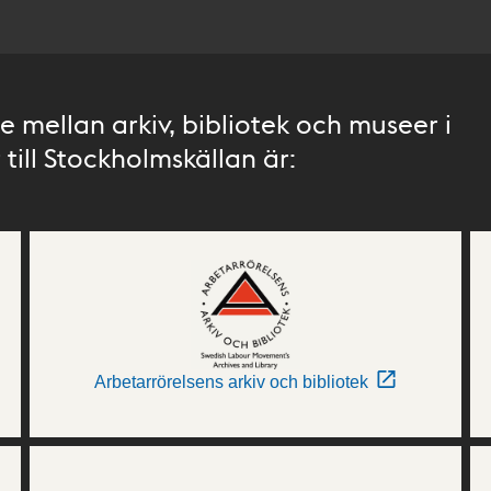
 mellan arkiv, bibliotek och museer i
till Stockholmskällan är:
Arbetarrörelsens arkiv och bibliotek