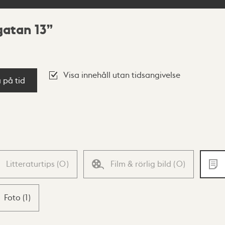
gatan 13
Visa innehåll utan tidsangivelse
a på tid
Litteraturtips
(
0
)
Film & rörlig bild
(
0
)
Foto
(
1
)