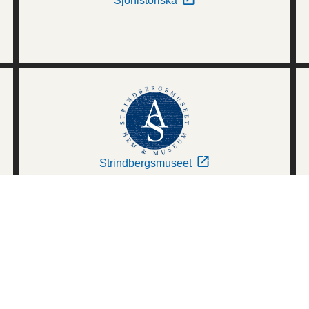
Sjöhistoriska
Strindbergsmuseet