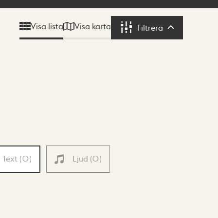
Visa karta
Visa lista
Filtrera
Filtrera
Text
(
0
)
Ljud
(
0
)