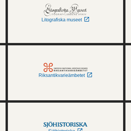
Litografiska museet
Riksantikvarieämbetet