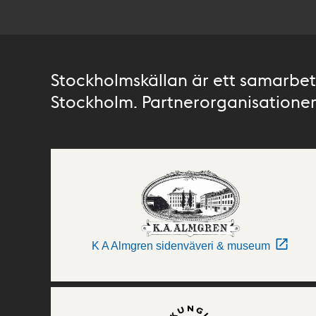
Stockholmskällan är ett samarbete
Stockholm. Partnerorganisationer 
K A Almgren sidenväveri & museum