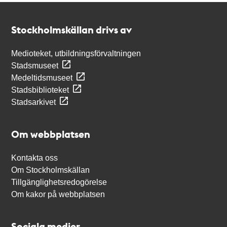
Kontakt
Stockholmskällan
Stockholmskällan drivs av
Medioteket, utbildningsförvaltningen
Stadsmuseet
Medeltidsmuseet
Stadsbiblioteket
Stadsarkivet
Om webbplatsen
Kontakta oss
Om Stockholmskällan
Tillgänglighetsredogörelse
Om kakor på webbplatsen
Sociala medier