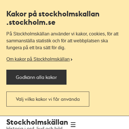
Kakor på stockholmskallan
.stockholm.se
På Stockholmskällan använder vi kakor, cookies, för att
sammanställa statistik och för att webbplatsen ska
fungera på ett bra sätt för dig.
Om kakor på Stockholmskällan
Godkänn alla kakor
Välj vilka kakor vi får använda
Till
Till
Stockholmskällan
navigationen
huvudinnehållet
Historia i ord, ljud och bild