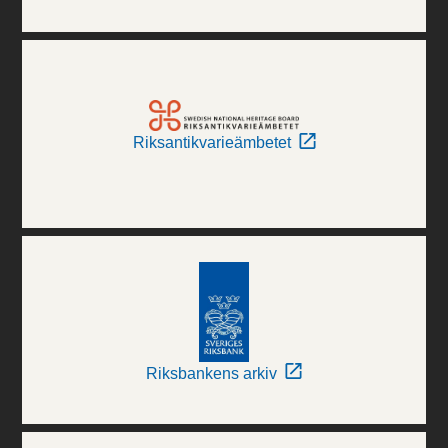
Riksantikvarieämbetet
Riksbankens arkiv