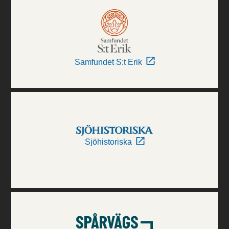
Samfundet S:t Erik
Sjöhistoriska