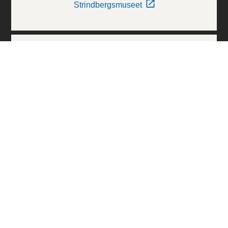
Strindbergsmuseet
Thielska Galleriet
Världskulturmuseerna