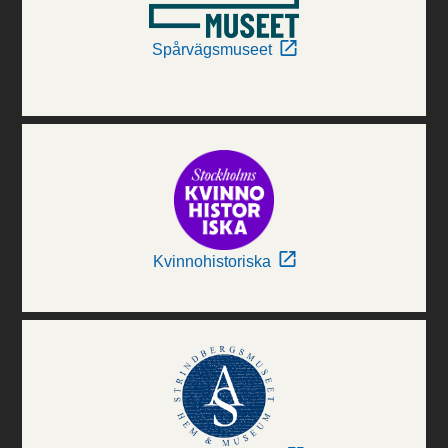
Spårvägsmuseet
Kvinnohistoriska