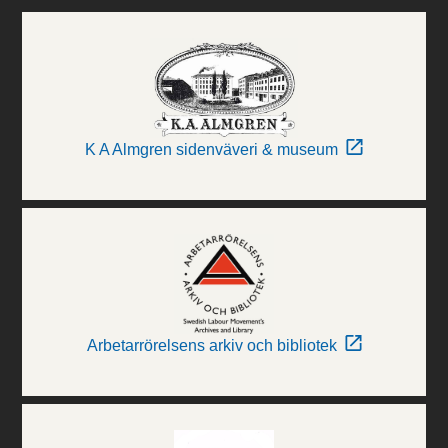
K A Almgren sidenväveri & museum
Arbetarrörelsens arkiv och bibliotek