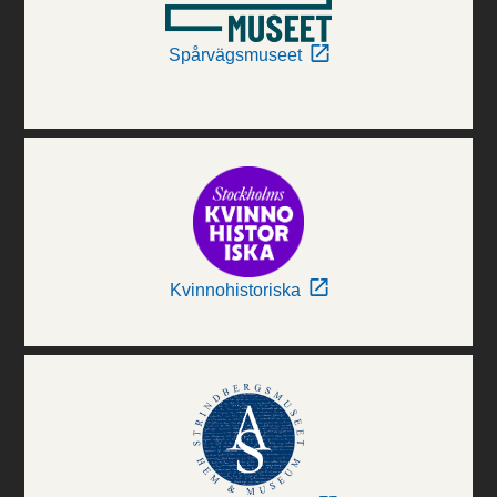
Spårvägsmuseet
Kvinnohistoriska