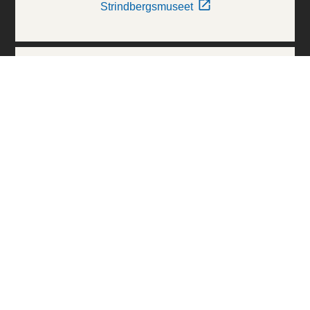
Strindbergsmuseet
Thielska Galleriet
Världskulturmuseerna