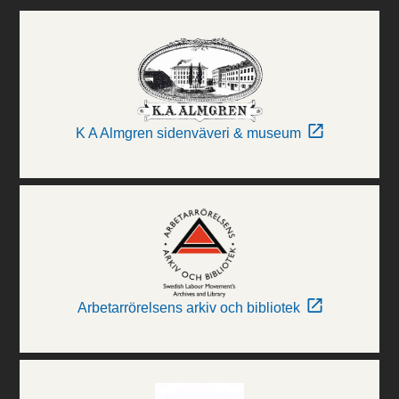
K A Almgren sidenväveri & museum
Arbetarrörelsens arkiv och bibliotek