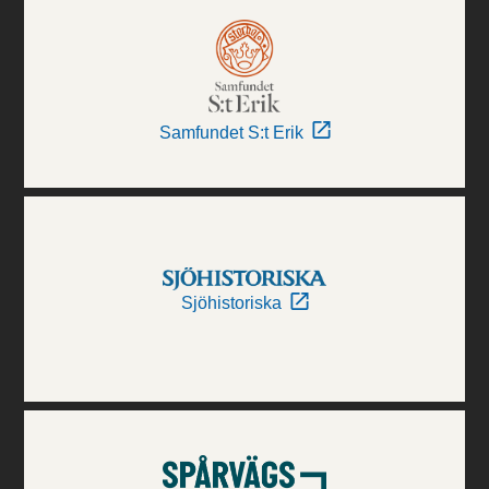
Samfundet S:t Erik
Sjöhistoriska