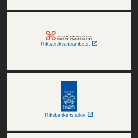
Riksantikvarieämbetet
Riksbankens arkiv