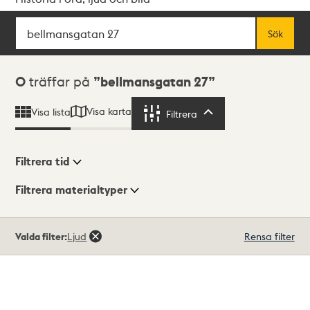
Sök
Fritextsök
Sök
Sökresultat
0
träffar på
bellmansgatan 27
Visa karta
Visa lista
Filtrera
Filtrera
Filtrera tid
Filtrera materialtyper
Visningsläge
Totalt
Valda filter:
Ljud
Rensa filter
0
träffar
Lista
Karta