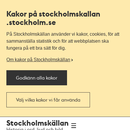
Kakor på stockholmskallan
.stockholm.se
På Stockholmskällan använder vi kakor, cookies, för att
sammanställa statistik och för att webbplatsen ska
fungera på ett bra sätt för dig.
Om kakor på Stockholmskällan
Godkänn alla kakor
Välj vilka kakor vi får använda
Till
Till
Stockholmskällan
navigationen
huvudinnehållet
Historia i ord, ljud och bild