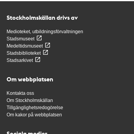
Kontakt
Stockholmskällan
Stockholmskällan drivs av
Medioteket, utbildningsförvaltningen
Stadsmuseet
Medeltidsmuseet
Stadsbiblioteket
Stadsarkivet
Om webbplatsen
Kontakta oss
Om Stockholmskällan
Tillgänglighetsredogörelse
Om kakor på webbplatsen
Sociala medier