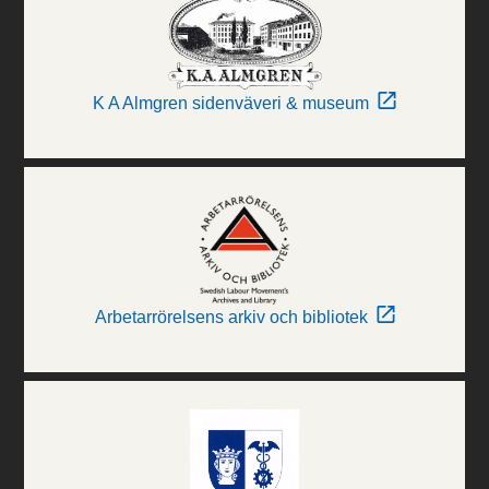
K A Almgren sidenväveri & museum
Arbetarrörelsens arkiv och bibliotek