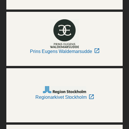
Prins Eugens Waldemarsudde
Regionarkivet Stockholm