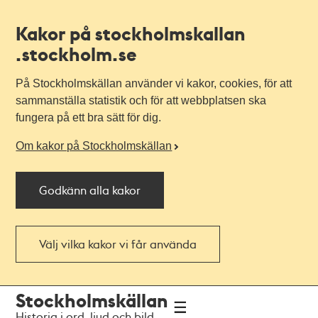
Kakor på stockholmskallan
.stockholm.se
På Stockholmskällan använder vi kakor, cookies, för att
sammanställa statistik och för att webbplatsen ska
fungera på ett bra sätt för dig.
Om kakor på Stockholmskällan
Godkänn alla kakor
Välj vilka kakor vi får använda
Till
Till
Stockholmskällan
navigationen
huvudinnehållet
Historia i ord, ljud och bild