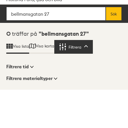
Sök
Fritextsök
Sök
Sökresultat
0
träffar på
bellmansgatan 27
Visa karta
Visa lista
Filtrera
Filtrera
Filtrera tid
Filtrera materialtyper
Visningsläge
Totalt
0
träffar
Lista
Karta