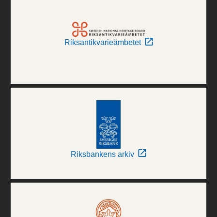
Riksantikvarieämbetet
Riksbankens arkiv