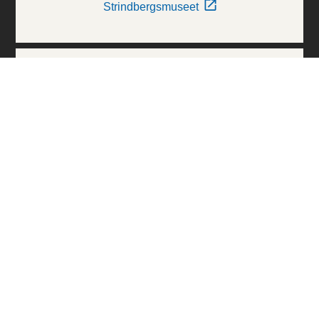
Strindbergsmuseet
Thielska Galleriet
Världskulturmuseerna