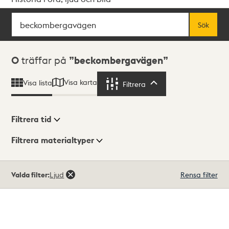
Sök
Fritextsök
Sök
Sökresultat
0
träffar på
beckombergavägen
Visa karta
Visa lista
Filtrera
Filtrera
Filtrera tid
Filtrera materialtyper
Visningsläge
Totalt
Valda filter:
Ljud
Rensa filter
0
träffar
Lista
Karta