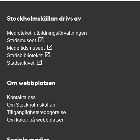
Kontakt
Stockholmskällan
Stockholmskällan drivs av
Medioteket, utbildningsförvaltningen
Stadsmuseet
Medeltidsmuseet
Stadsbiblioteket
Stadsarkivet
Om webbplatsen
Kontakta oss
Om Stockholmskällan
Tillgänglighetsredogörelse
Om kakor på webbplatsen
Sociala medier