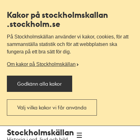
Kakor på stockholmskallan
.stockholm.se
På Stockholmskällan använder vi kakor, cookies, för att
sammanställa statistik och för att webbplatsen ska
fungera på ett bra sätt för dig.
Om kakor på Stockholmskällan
Godkänn alla kakor
Välj vilka kakor vi får använda
Till
Till
Stockholmskällan
navigationen
huvudinnehållet
Historia i ord, ljud och bild