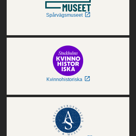
Spårvägsmuseet
Kvinnohistoriska