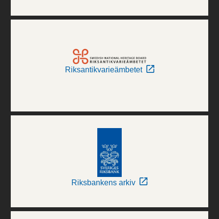
Riksantikvarieämbetet
Riksbankens arkiv