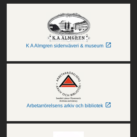
K A Almgren sidenväveri & museum
Arbetarrörelsens arkiv och bibliotek