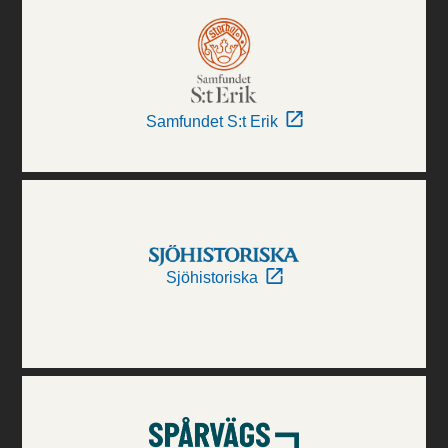
Samfundet S:t Erik
Sjöhistoriska