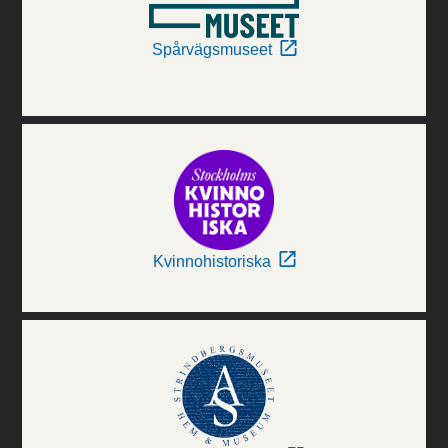
Spårvägsmuseet
Kvinnohistoriska