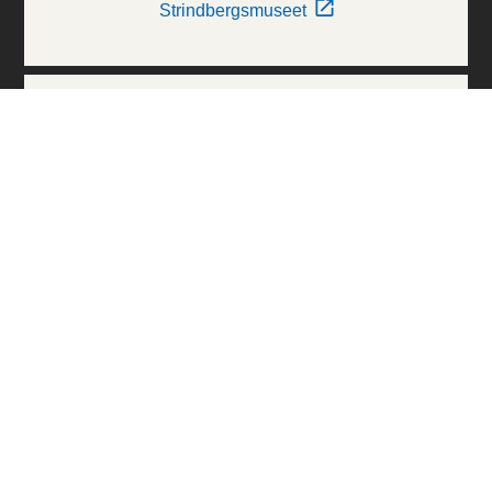
Strindbergsmuseet
Thielska Galleriet
Världskulturmuseerna