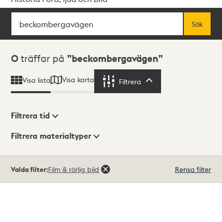
Sök
Fritextsök
Sök
Sökresultat
0
träffar på
beckombergavägen
Visa karta
Visa lista
Filtrera
Filtrera
Filtrera tid
Filtrera materialtyper
Visningsläge
Totalt
Valda filter:
Film & rörlig bild
Rensa filter
0
träffar
Lista
Karta