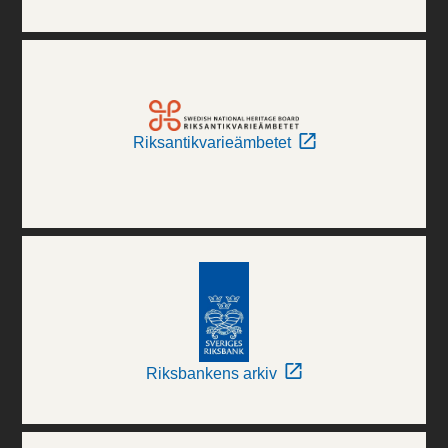
Riksantikvarieämbetet
Riksbankens arkiv