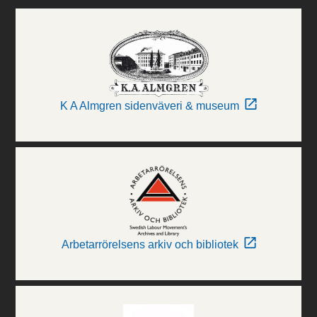
K A Almgren sidenväveri & museum
Arbetarrörelsens arkiv och bibliotek