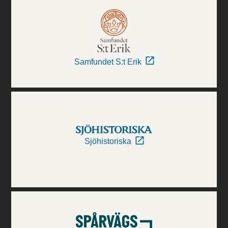
Samfundet S:t Erik
Sjöhistoriska