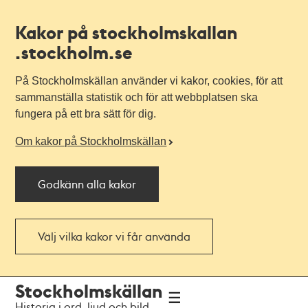
Kakor på stockholmskallan
.stockholm.se
På Stockholmskällan använder vi kakor, cookies, för att
sammanställa statistik och för att webbplatsen ska
fungera på ett bra sätt för dig.
Om kakor på Stockholmskällan
Godkänn alla kakor
Välj vilka kakor vi får använda
Till
Till
Stockholmskällan
navigationen
huvudinnehållet
Historia i ord, ljud och bild