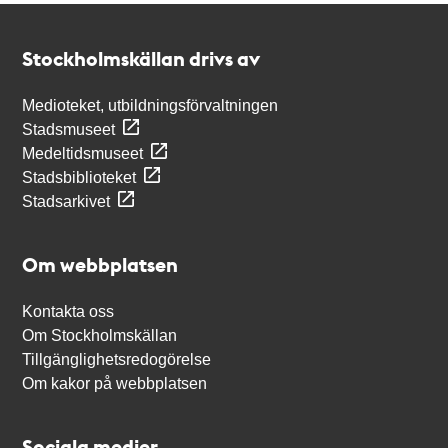
Kontakt
Stockholmskällan
Stockholmskällan drivs av
Medioteket, utbildningsförvaltningen
Stadsmuseet
Medeltidsmuseet
Stadsbiblioteket
Stadsarkivet
Om webbplatsen
Kontakta oss
Om Stockholmskällan
Tillgänglighetsredogörelse
Om kakor på webbplatsen
Sociala medier