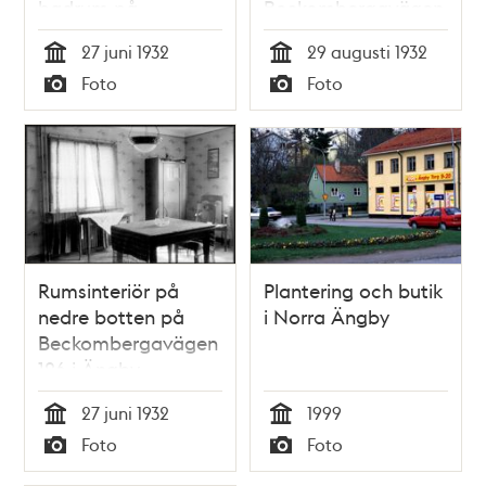
badrum på
Beckombergavägen,
Beckombergavägen
från
27 juni 1932
29 augusti 1932
128 i Ängby
Blackebergsvägen
Tid
Tid
Foto
Foto
småstugeområde
Typ
Typ
Rumsinteriör på
Plantering och butik
nedre botten på
i Norra Ängby
Beckombergavägen
126 i Ängby
småstugeområde
27 juni 1932
1999
Tid
Tid
Foto
Foto
Typ
Typ