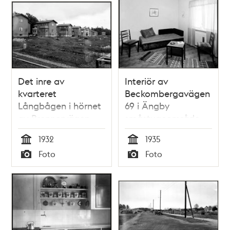
Det inre av
Interiör av
kvarteret
Beckombergavägen
Långbågen i hörnet
69 i Ängby
av Brennervägen
småstugeområde
och
1932
1935
Beckombergavägen
Tid
Tid
Foto
Foto
i Ängby
Typ
Typ
småstugeområde