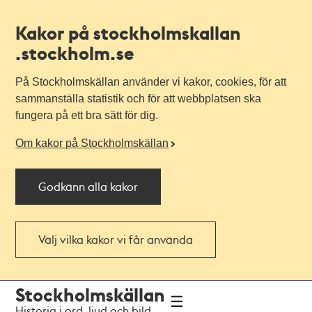
Kakor på stockholmskallan
.stockholm.se
På Stockholmskällan använder vi kakor, cookies, för att
sammanställa statistik och för att webbplatsen ska
fungera på ett bra sätt för dig.
Om kakor på Stockholmskällan
Godkänn alla kakor
Välj vilka kakor vi får använda
Till
Till
Stockholmskällan
navigationen
huvudinnehållet
Historia i ord, ljud och bild