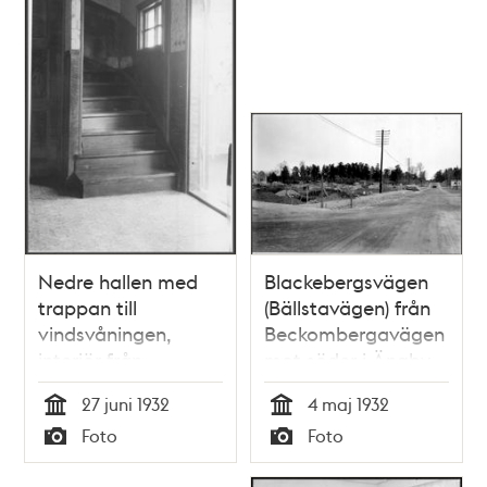
Nedre hallen med
Blackebergsvägen
trappan till
(Bällstavägen) från
vindsvåningen,
Beckombergavägen
interiör från
mot söder i Ängby
Beckombergavägen
småstugeområde
27 juni 1932
4 maj 1932
128 i Ängby
som är under
Tid
Tid
Foto
Foto
småstugeområde
byggnad
Typ
Typ