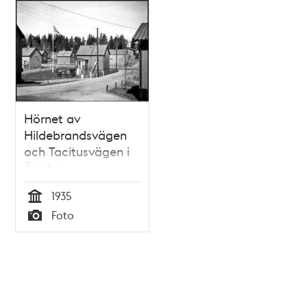
Hörnet av
Hildebrandsvägen
och Tacitusvägen i
Ängbys
småstugeområde
1935
Tid
Foto
Typ