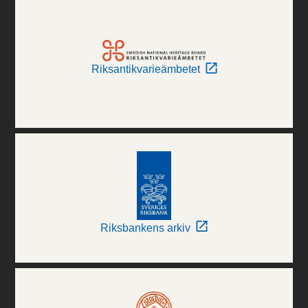
Riksantikvarieämbetet
Riksbankens arkiv