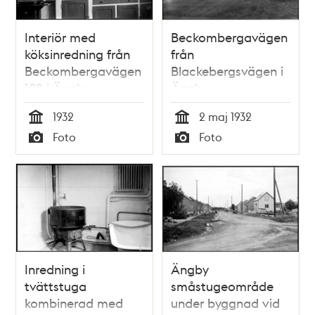
Interiör med
Beckombergavägen
köksinredning från
från
Beckombergavägen
Blackebergsvägen i
128 i Ängby
Ängby
småstugeområde
småstugeområde
1932
2 maj 1932
som är under
Tid
Tid
Foto
Foto
byggnad
Typ
Typ
Inredning i
Ängby
tvättstuga
småstugeområde
kombinerad med
under byggnad vid