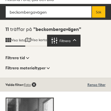
Sök
Fritextsök
Sök
Sökresultat
11
träffar på
beckombergavägen
Visa karta
Visa lista
Filtrera
Filtrera
Filtrera tid
Filtrera materialtyper
Visningsläge
Totalt
Valda filter:
Foto
Rensa filter
11
träffar
Lista
Karta