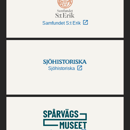
Samfundet S:t Erik
Sjöhistoriska