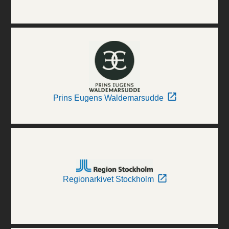
Prins Eugens Waldemarsudde
Regionarkivet Stockholm