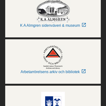
K A Almgren sidenväveri & museum
Arbetarrörelsens arkiv och bibliotek