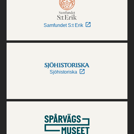
Samfundet S:t Erik
Sjöhistoriska