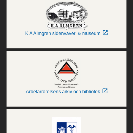
K A Almgren sidenväveri & museum
Arbetarrörelsens arkiv och bibliotek