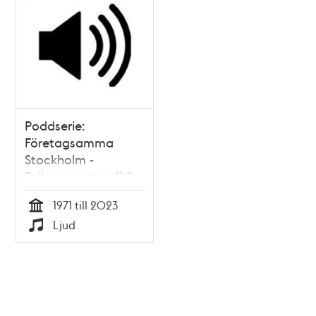
Poddserie:
Företagsamma
Stockholm -
Folkungagatan 110,
Fernando Di Luca
1971 till 2023
Tid
Ljud
Typ