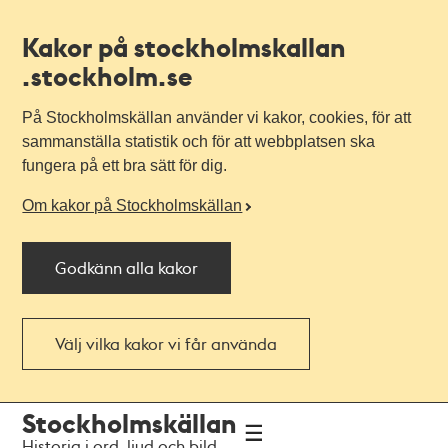
Kakor på stockholmskallan
.stockholm.se
På Stockholmskällan använder vi kakor, cookies, för att
sammanställa statistik och för att webbplatsen ska
fungera på ett bra sätt för dig.
Om kakor på Stockholmskällan
Godkänn alla kakor
Välj vilka kakor vi får använda
Till
Till
Stockholmskällan
navigationen
huvudinnehållet
Historia i ord, ljud och bild