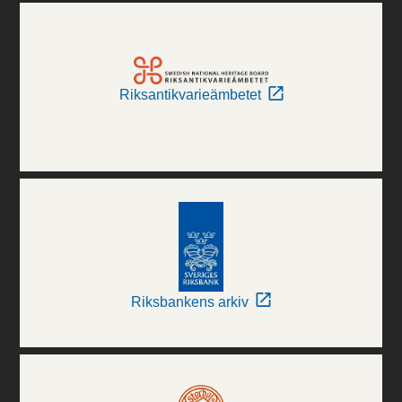
Riksantikvarieämbetet
Riksbankens arkiv