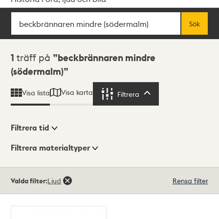
Sök
Fritextsök
Sök
Sökresultat
1
träff på
beckbrännaren mindre
(södermalm)
Visa karta
Visa lista
Filtrera
Filtrera
Filtrera tid
Filtrera materialtyper
Visningsläge
Totalt
Valda filter:
Ljud
Rensa filter
1
träffar
Lista
Karta