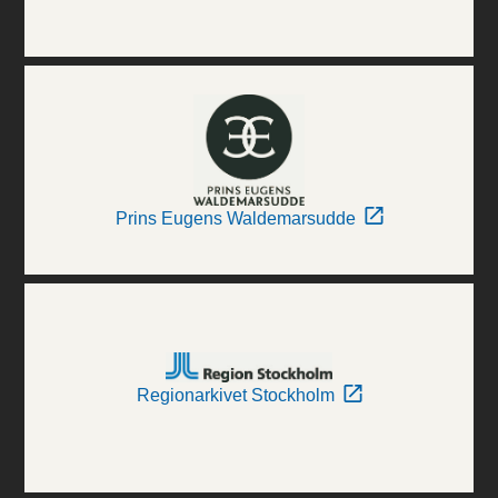
Prins Eugens Waldemarsudde
Regionarkivet Stockholm