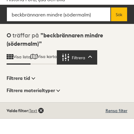
Sök
Fritextsök
Sök
Sökresultat
0
träffar på
beckbrännaren mindre
(södermalm)
Visa karta
Visa lista
Filtrera
Filtrera
Filtrera tid
Filtrera materialtyper
Visningsläge
Totalt
Valda filter:
Text
Rensa filter
0
träffar
Lista
Karta