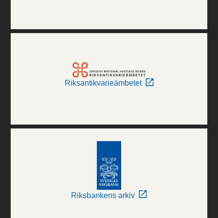
Riksantikvarieämbetet
Riksbankens arkiv