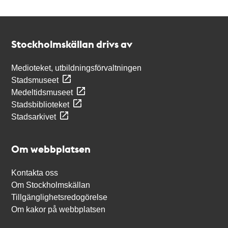
Kontakt
Stockholmskällan
Stockholmskällan drivs av
Medioteket, utbildningsförvaltningen
Stadsmuseet
Medeltidsmuseet
Stadsbiblioteket
Stadsarkivet
Om webbplatsen
Kontakta oss
Om Stockholmskällan
Tillgänglighetsredogörelse
Om kakor på webbplatsen