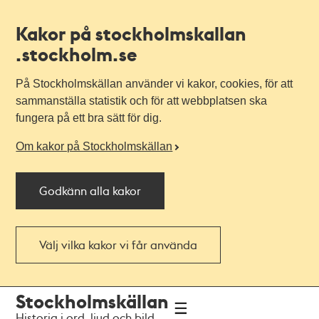
Kakor på stockholmskallan
.stockholm.se
På Stockholmskällan använder vi kakor, cookies, för att
sammanställa statistik och för att webbplatsen ska
fungera på ett bra sätt för dig.
Om kakor på Stockholmskällan
Godkänn alla kakor
Välj vilka kakor vi får använda
Till
Till
Stockholmskällan
navigationen
huvudinnehållet
Historia i ord, ljud och bild