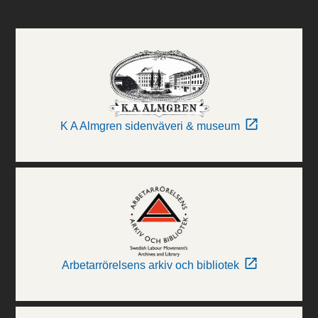
K A Almgren sidenväveri & museum
Arbetarrörelsens arkiv och bibliotek