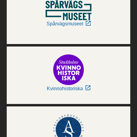
Spårvägsmuseet
Kvinnohistoriska