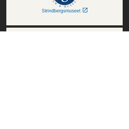
Strindbergsmuseet
Thielska Galleriet
Världskulturmuseerna