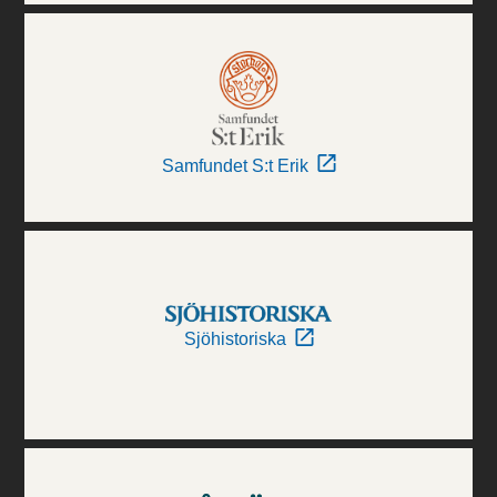
Samfundet S:t Erik
Sjöhistoriska