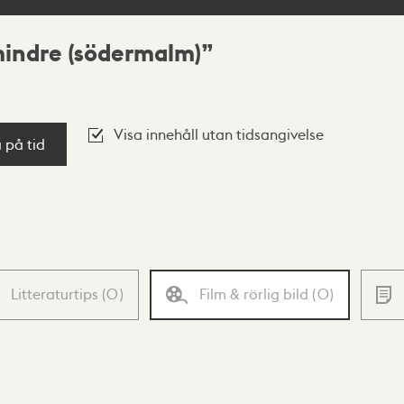
indre (södermalm)
Visa innehåll utan tidsangivelse
a på tid
Litteraturtips
(
0
)
Film & rörlig bild
(
0
)