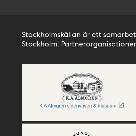
Stockholmskällan är ett samarbete
Stockholm. Partnerorganisationer 
K A Almgren sidenväveri & museum