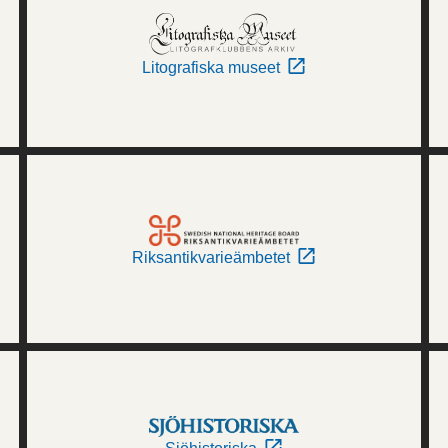
Litografiska museet
Riksantikvarieämbetet