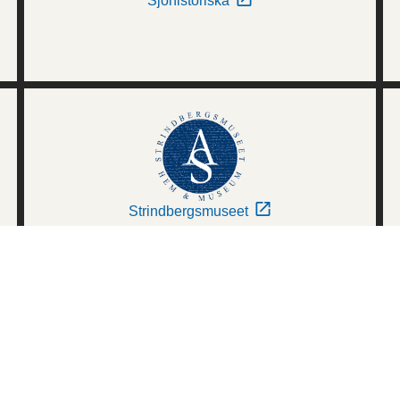
Sjöhistoriska
Strindbergsmuseet