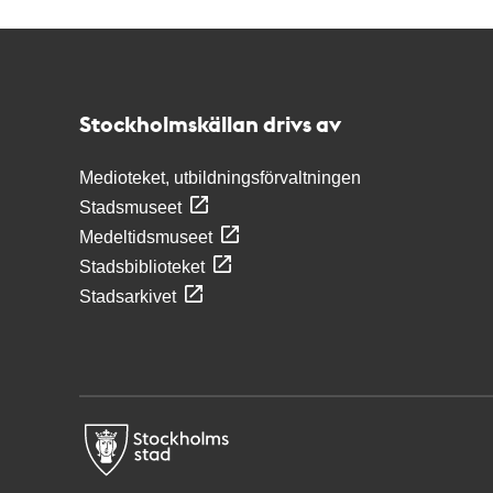
Kontakt
Stockholmskällan
Stockholmskällan drivs av
Medioteket, utbildningsförvaltningen
Stadsmuseet
Medeltidsmuseet
Stadsbiblioteket
Stadsarkivet