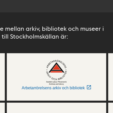
 mellan arkiv, bibliotek och museer i
till Stockholmskällan är:
Arbetarrörelsens arkiv och bibliotek