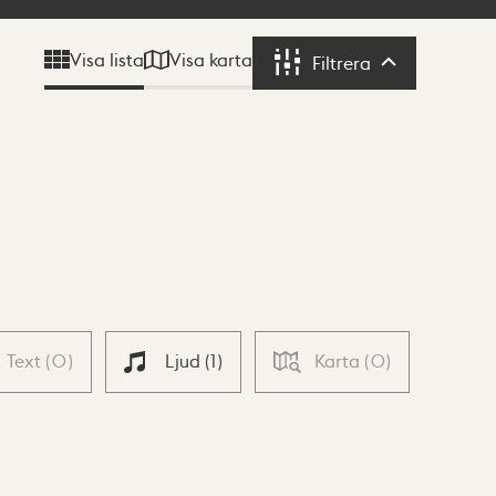
Visa karta
Visa lista
Filtrera
Filtrera
Text
(
0
)
Ljud
(
1
)
Karta
(
0
)