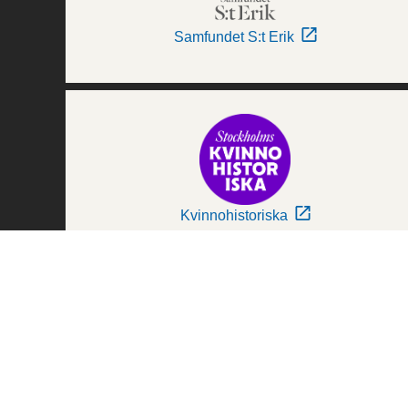
Samfundet S:t Erik
Kvinnohistoriska
Världskulturmuseerna