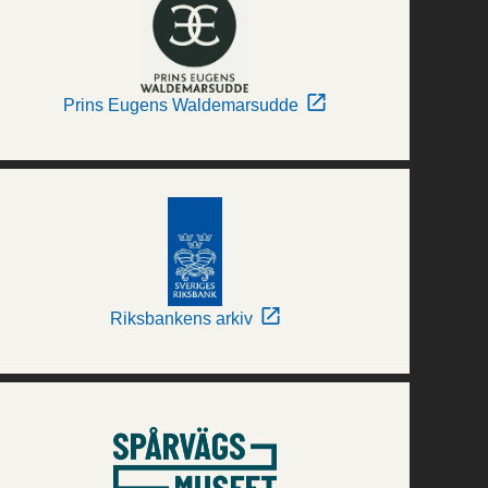
Prins Eugens Waldemarsudde
Riksbankens arkiv