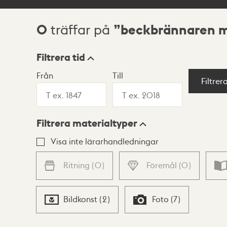
0
beckbrännaren m
träffar på
Sökresultat
Filtrera tid
Från
Till
Visningsläge
Filtrer
Filtrera materialtyper
Lista
Karta
Visa inte lärarhandledningar
Ritning
(
0
)
Föremål
(
0
)
Bildkonst
(
2
)
Foto
(
7
)