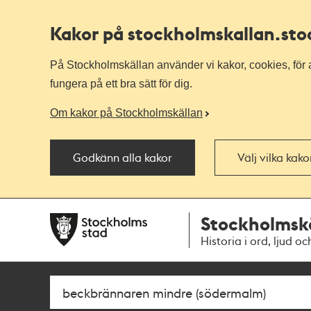
Kakor på stockholmskallan
.st
På Stockholmskällan använder vi kakor, cookies, för a
fungera på ett bra sätt för dig.
Om kakor på Stockholmskällan
Godkänn alla kakor
Välj vilka kak
Till
Till
Stockholmsk
navigationen
huvudinnehållet
Historia i ord, ljud oc
Sök
Fritextsök