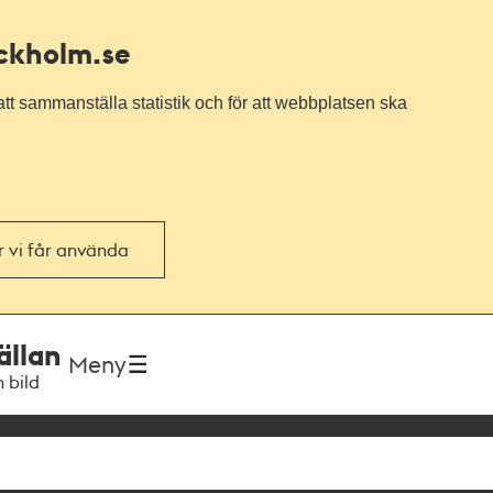
ockholm.se
tt sammanställa statistik och för att webbplatsen ska
or vi får använda
ällan
Meny
h bild