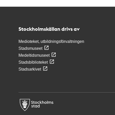
Kontakt
Stockholmskällan
Stockholmskällan drivs av
Medioteket, utbildningsförvaltningen
Stadsmuseet
Medeltidsmuseet
Stadsbiblioteket
Stadsarkivet