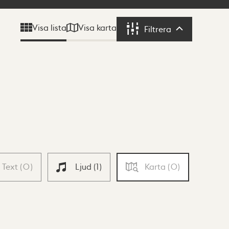
Visa karta
Visa lista
Filtrera
Filtrera
Text
(
0
)
Ljud
(
1
)
Karta
(
0
)