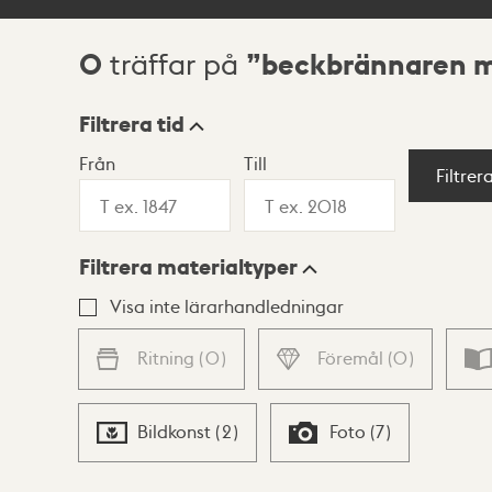
0
beckbrännaren m
träffar på
Sökresultat
Filtrera tid
Från
Till
Visningsläge
Filtrer
Filtrera materialtyper
Lista
Karta
Visa inte lärarhandledningar
Ritning
(
0
)
Föremål
(
0
)
Bildkonst
(
2
)
Foto
(
7
)