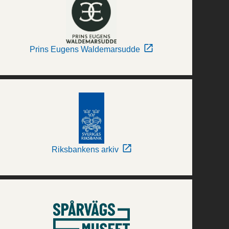
Prins Eugens Waldemarsudde
Riksbankens arkiv