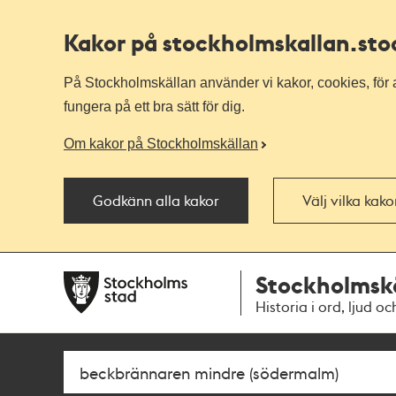
Kakor på stockholmskallan
.st
På Stockholmskällan använder vi kakor, cookies, för a
fungera på ett bra sätt för dig.
Om kakor på Stockholmskällan
Godkänn alla kakor
Välj vilka kak
Till
Till
Stockholmsk
navigationen
huvudinnehållet
Historia i ord, ljud oc
Sök
Fritextsök