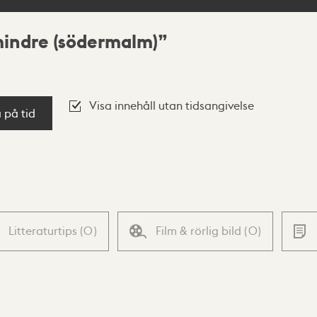
indre (södermalm)
Visa innehåll utan tidsangivelse
a på tid
Litteraturtips
(
0
)
Film & rörlig bild
(
0
)