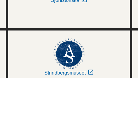
Sjöhistoriska
Strindbergsmuseet