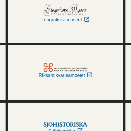
Litografiska museet
Riksantikvarieämbetet