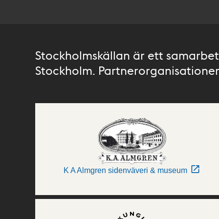
Stockholmskällan är ett samarbete
Stockholm. Partnerorganisationer 
K A Almgren sidenväveri & museum