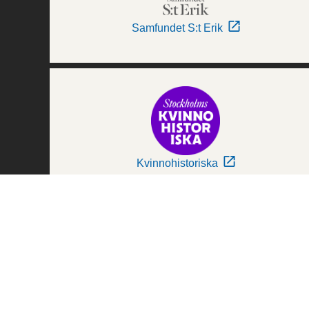
Samfundet S:t Erik
Kvinnohistoriska
Världskulturmuseerna