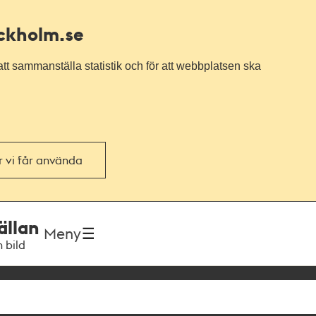
ockholm.se
tt sammanställa statistik och för att webbplatsen ska
or vi får använda
ällan
Meny
h bild