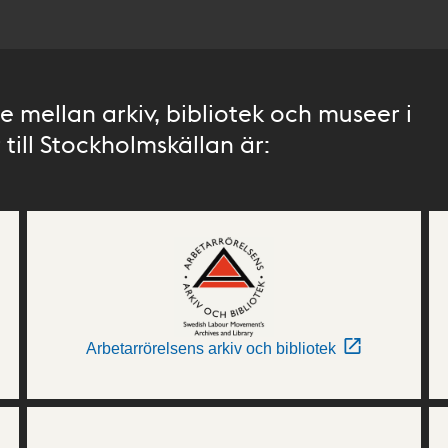
 mellan arkiv, bibliotek och museer i
till Stockholmskällan är:
Arbetarrörelsens arkiv och bibliotek