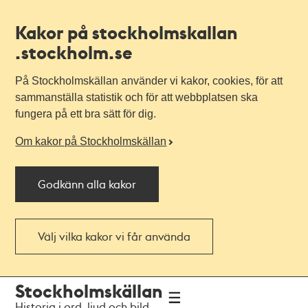
Kakor på stockholmskallan
.stockholm.se
På Stockholmskällan använder vi kakor, cookies, för att
sammanställa statistik och för att webbplatsen ska
fungera på ett bra sätt för dig.
Om kakor på Stockholmskällan
Godkänn alla kakor
Välj vilka kakor vi får använda
Till
Till
Stockholmskällan
navigationen
huvudinnehållet
Historia i ord, ljud och bild