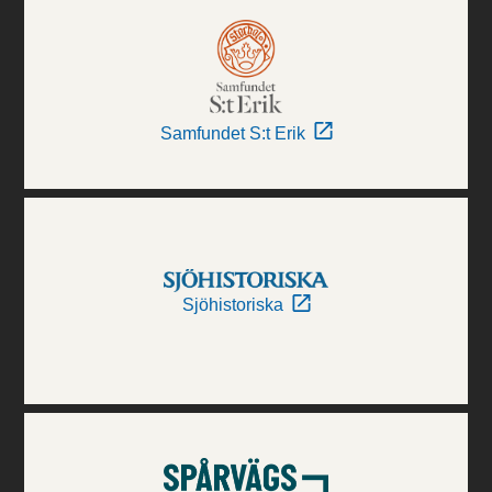
Samfundet S:t Erik
Sjöhistoriska