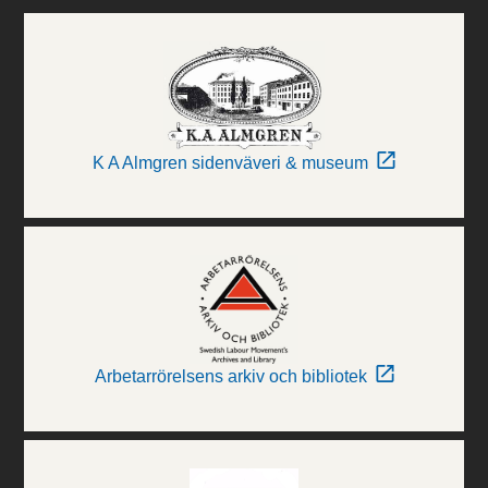
K A Almgren sidenväveri & museum
Arbetarrörelsens arkiv och bibliotek