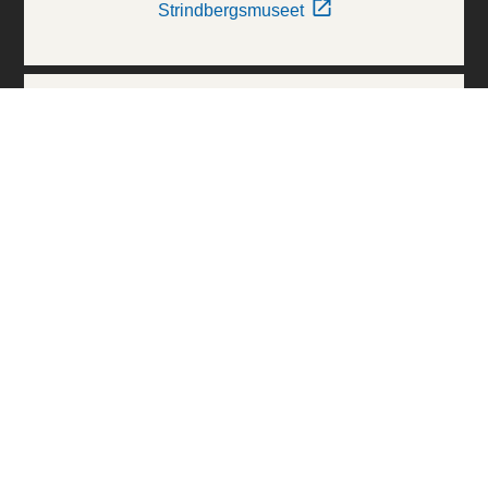
Strindbergsmuseet
Thielska Galleriet
Världskulturmuseerna