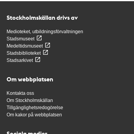
Kontakt
Stockholmskällan
Stockholmskällan drivs av
Medioteket, utbildningsförvaltningen
Stadsmuseet
Medeltidsmuseet
Stadsbiblioteket
Stadsarkivet
Om webbplatsen
Kontakta oss
Om Stockholmskällan
Tillgänglighetsredogörelse
Om kakor på webbplatsen
Sociala medier