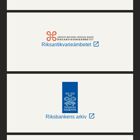
Riksantikvarieämbetet
Riksbankens arkiv