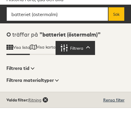
Sök
Fritextsök
Sök
Sökresultat
0
träffar på
batteriet (östermalm)
Visa karta
Visa lista
Filtrera
Filtrera
Filtrera tid
Filtrera materialtyper
Visningsläge
Totalt
Valda filter:
Ritning
Rensa filter
0
träffar
Lista
Karta