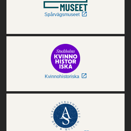
Spårvägsmuseet
Kvinnohistoriska