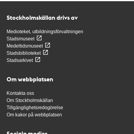
Kontakt
Stockholmskällan
Stockholmskällan drivs av
Medioteket, utbildningsförvaltningen
Stadsmuseet
Medeltidsmuseet
Stadsbiblioteket
Stadsarkivet
Om webbplatsen
Kontakta oss
Om Stockholmskällan
Tillgänglighetsredogörelse
Om kakor på webbplatsen
Sociala medier