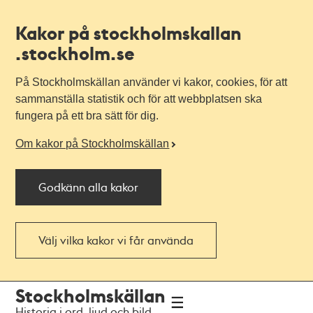
Kakor på stockholmskallan
.stockholm.se
På Stockholmskällan använder vi kakor, cookies, för att
sammanställa statistik och för att webbplatsen ska
fungera på ett bra sätt för dig.
Om kakor på Stockholmskällan
Godkänn alla kakor
Välj vilka kakor vi får använda
Till
Till
Stockholmskällan
navigationen
huvudinnehållet
Historia i ord, ljud och bild