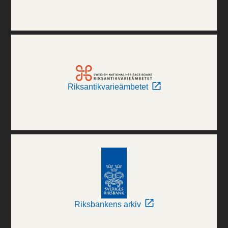
Riksantikvarieämbetet
Riksbankens arkiv