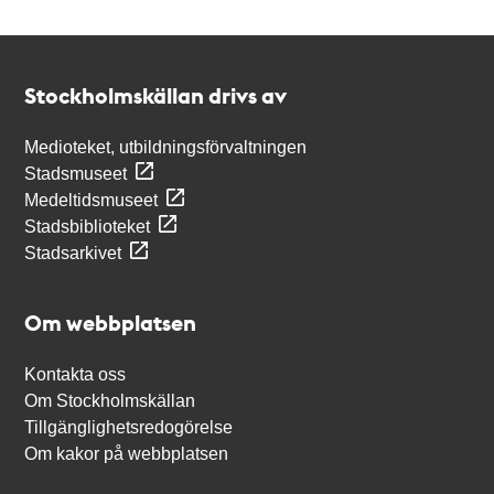
Kontakt
Stockholmskällan
Stockholmskällan drivs av
Medioteket, utbildningsförvaltningen
Stadsmuseet
Medeltidsmuseet
Stadsbiblioteket
Stadsarkivet
Om webbplatsen
Kontakta oss
Om Stockholmskällan
Tillgänglighetsredogörelse
Om kakor på webbplatsen