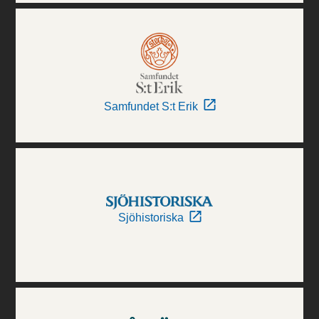
Samfundet S:t Erik
Sjöhistoriska