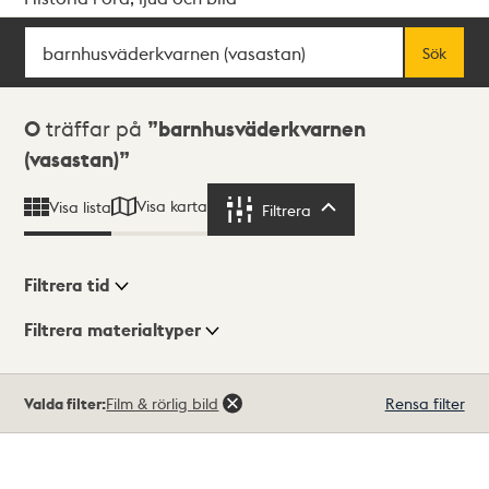
Sök
Fritextsök
Sök
Sökresultat
0
träffar på
barnhusväderkvarnen
(vasastan)
Visa karta
Visa lista
Filtrera
Filtrera
Filtrera tid
Filtrera materialtyper
Visningsläge
Totalt
Valda filter:
Film & rörlig bild
Rensa filter
0
träffar
Lista
Karta