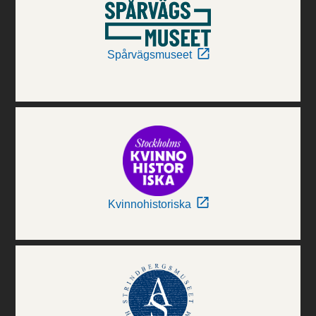
Spårvägsmuseet
Kvinnohistoriska