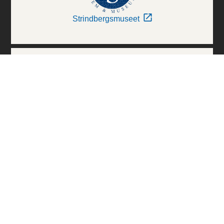
Strindbergsmuseet
Thielska Galleriet
Världskulturmuseerna