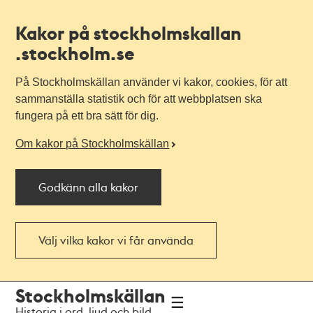
Kakor på stockholmskallan
.stockholm.se
På Stockholmskällan använder vi kakor, cookies, för att
sammanställa statistik och för att webbplatsen ska
fungera på ett bra sätt för dig.
Om kakor på Stockholmskällan
Godkänn alla kakor
Välj vilka kakor vi får använda
Till
Till
Stockholmskällan
navigationen
huvudinnehållet
Historia i ord, ljud och bild