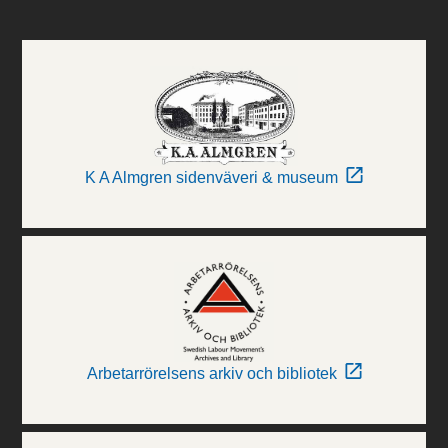
K A Almgren sidenväveri & museum
Arbetarrörelsens arkiv och bibliotek