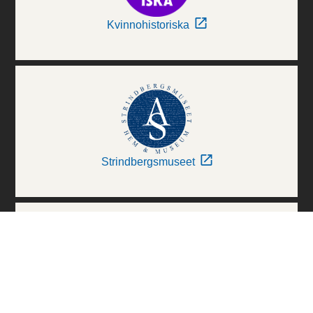
Kvinnohistoriska
Strindbergsmuseet
Thielska Galleriet