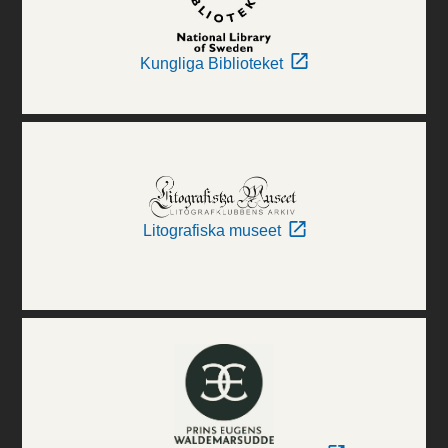
Kungliga Biblioteket
Litografiska museet