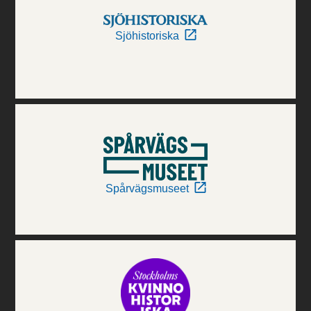
Sjöhistoriska
Spårvägsmuseet