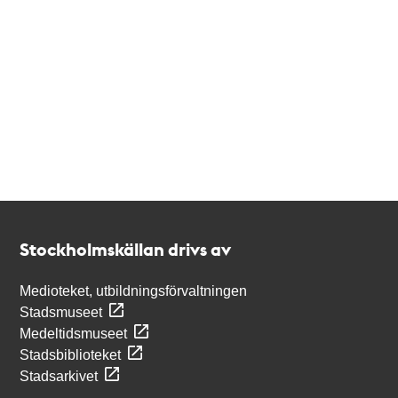
Kontakt
Stockholmskällan
Stockholmskällan drivs av
Medioteket, utbildningsförvaltningen
Stadsmuseet
Medeltidsmuseet
Stadsbiblioteket
Stadsarkivet