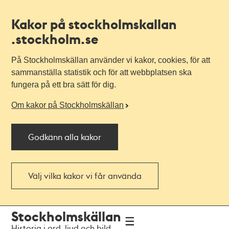
Kakor på stockholmskallan
.stockholm.se
På Stockholmskällan använder vi kakor, cookies, för att
sammanställa statistik och för att webbplatsen ska
fungera på ett bra sätt för dig.
Om kakor på Stockholmskällan
Godkänn alla kakor
Välj vilka kakor vi får använda
Till
Till
Stockholmskällan
navigationen
huvudinnehållet
Historia i ord, ljud och bild