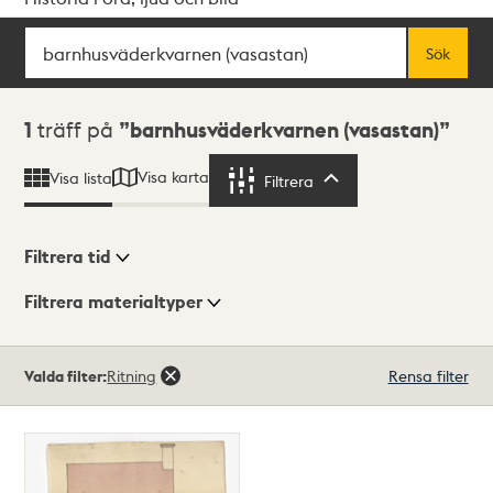
Sök
Fritextsök
Sök
Sökresultat
1
träff på
barnhusväderkvarnen (vasastan)
Visa karta
Visa lista
Filtrera
Filtrera
Filtrera tid
Filtrera materialtyper
Visningsläge
Totalt
Valda filter:
Ritning
Rensa filter
1
träffar
Lista
Karta