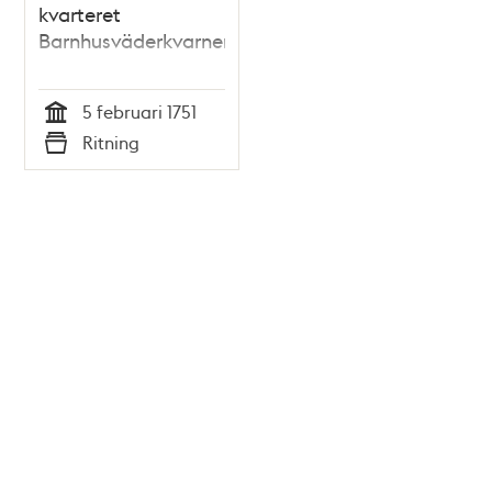
kvarteret
Barnhusväderkvarnen
5 februari 1751
Tid
Ritning
Typ