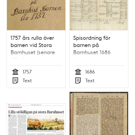
1757 års rulla över
Spisordning för
barnen vid Stora
barnen på
Barnhuset (senare
Barnhuset 1686
Allmänna
Barnhuset)
1757
1686
Tid
Tid
Text
Text
Typ
Typ