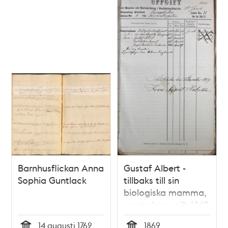
Barnhusflickan Anna
Gustaf Albert -
Sophia Guntlack
tillbaks till sin
biologiska mamma,
mantalsuppgift 1869
14 augusti 1762
1869