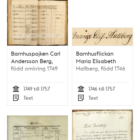
Barnhuspojken Carl
Barnhusflickan
Andersson Berg,
Maria Elisabeth
född omkring 1749
Hallberg, född 1746
1749 till 1757
1746 till 1757
Tid
Tid
Text
Text
Typ
Typ