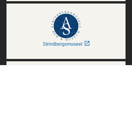
Strindbergsmuseet
Thielska Galleriet