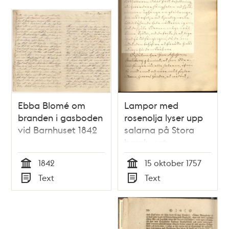
Ebba Blomé om
Lampor med
branden i gasboden
rosenolja lyser upp
vid Barnhuset 1842
salarna på Stora
barnhuset
1842
15 oktober 1757
Tid
Tid
Text
Text
Typ
Typ