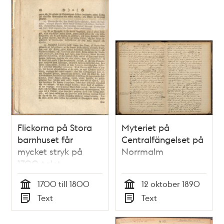
Flickorna på Stora
Myteriet på
barnhuset får
Centralfängelset på
mycket stryk på
Norrmalm
1700-talet
1700 till 1800
12 oktober 1890
Tid
Tid
Text
Text
Typ
Typ