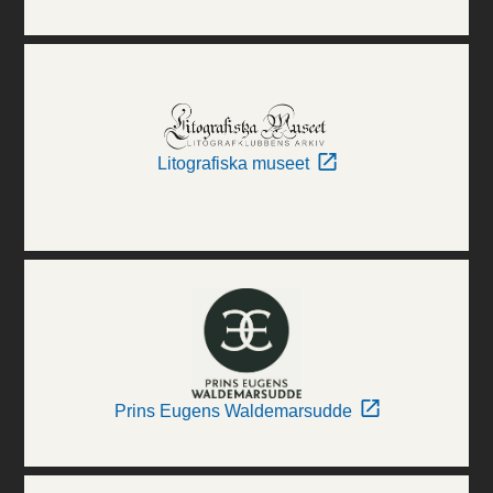
Litografiska museet
Prins Eugens Waldemarsudde