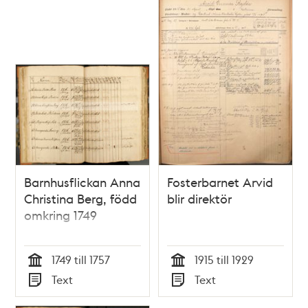
Barnhusflickan Anna
Fosterbarnet Arvid
Christina Berg, född
blir direktör
omkring 1749
1749 till 1757
1915 till 1929
Tid
Tid
Text
Text
Typ
Typ