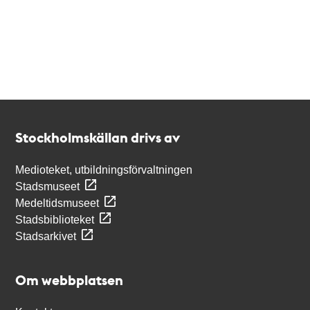
Kontakt
Stockholmskällan
Stockholmskällan drivs av
Medioteket, utbildningsförvaltningen
Stadsmuseet
Medeltidsmuseet
Stadsbiblioteket
Stadsarkivet
Om webbplatsen