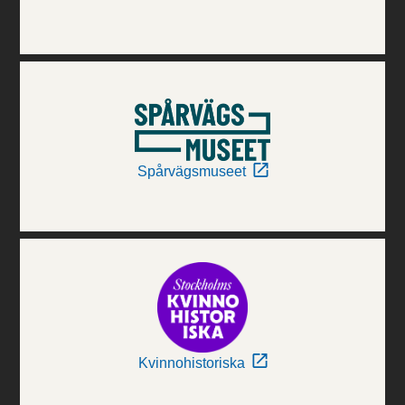
Spårvägsmuseet
Kvinnohistoriska