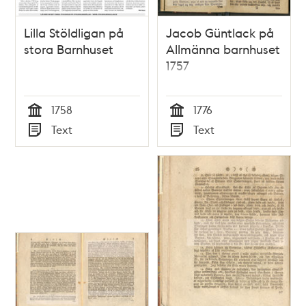
Lilla Stöldligan på
Jacob Güntlack på
stora Barnhuset
Allmänna barnhuset
1757
1758
1776
Tid
Tid
Text
Text
Typ
Typ