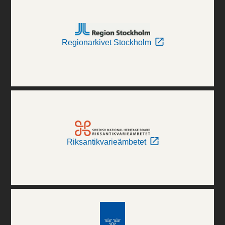
Regionarkivet Stockholm
Riksantikvarieämbetet