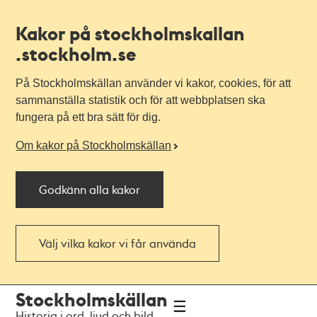
Kakor på stockholmskallan
.stockholm.se
På Stockholmskällan använder vi kakor, cookies, för att
sammanställa statistik och för att webbplatsen ska
fungera på ett bra sätt för dig.
Om kakor på Stockholmskällan
Godkänn alla kakor
Välj vilka kakor vi får använda
Till
Till
Stockholmskällan
navigationen
huvudinnehållet
Historia i ord, ljud och bild