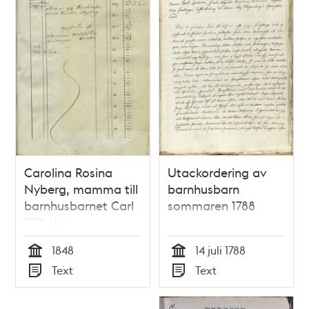
Carolina Rosina
Utackordering av
Nyberg, mamma till
barnhusbarn
barnhusbarnet Carl
sommaren 1788
Wilhelm
1848
14 juli 1788
Tid
Tid
Text
Text
Typ
Typ