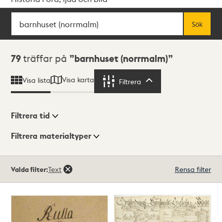
Sök
Fritextsök
Sök
Sökresultat
79
träffar på
barnhuset (norrmalm)
Visa karta
Visa lista
Filtrera
Filtrera
Filtrera tid
Filtrera materialtyper
Visningsläge
Totalt
Valda filter:
Text
Rensa filter
79
träffar
Lista
Karta