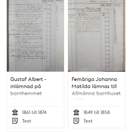
Gustaf Albert -
Femåriga Johanna
inlämnad på
Matilda lämnas till
barnhemmet
Allmänna barnhuset
Allmänna barnhuset
- 1854
1861
1861 till 1874
1849 till 1858
Tid
Tid
Text
Text
Typ
Typ