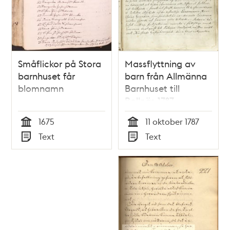
Småflickor på Stora
Massflyttning av
barnhuset får
barn från Allmänna
blomnamn
Barnhuset till
Bollnäs 1787
1675
11 oktober 1787
Tid
Tid
Text
Text
Typ
Typ