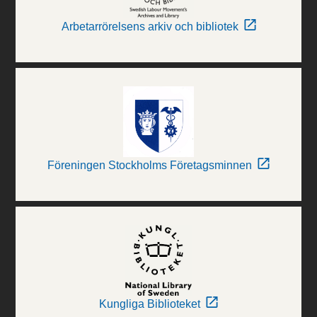
Arbetarrörelsens arkiv och bibliotek
Föreningen Stockholms Företagsminnen
Kungliga Biblioteket