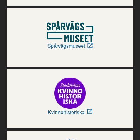
Spårvägsmuseet
Kvinnohistoriska