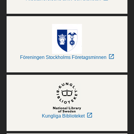
Föreningen Stockholms Företagsminnen
Kungliga Biblioteket