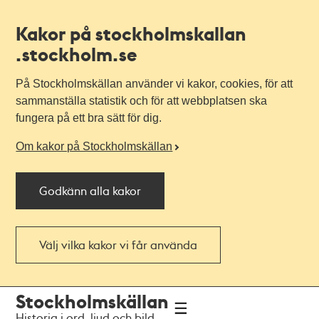
Kakor på stockholmskallan
.stockholm.se
På Stockholmskällan använder vi kakor, cookies, för att
sammanställa statistik och för att webbplatsen ska
fungera på ett bra sätt för dig.
Om kakor på Stockholmskällan
Godkänn alla kakor
Välj vilka kakor vi får använda
Till
Till
Stockholmskällan
navigationen
huvudinnehållet
Historia i ord, ljud och bild