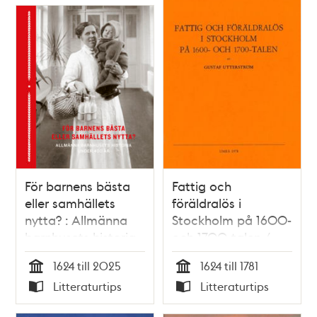
För barnens bästa
Fattig och
eller samhällets
föräldralös i
nytta? : Allmänna
Stockholm på 1600-
barnhusets historia
och 1700-talen /
under 400 år /
Gustaf Utterström
1624 till 2025
1624 till 1781
Johanna Sköld &
Tid
Tid
Litteraturtips
Litteraturtips
Malin Arvidsson
Typ
Typ
(red.)