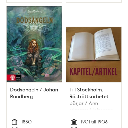
Typ
Typ
Dödsängeln / Johan
Till Stockholm.
Rundberg
Rösträttsarbetet
börjar / Ann
Margret Holmgren
1880
1901 till 1906