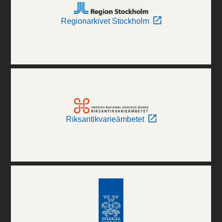
Regionarkivet Stockholm
Riksantikvarieämbetet