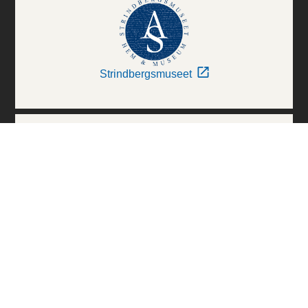
Strindbergsmuseet
Thielska Galleriet