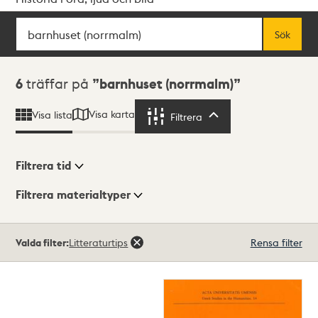
Sök
Fritextsök
Sök
Sökresultat
6
träffar på
barnhuset (norrmalm)
Visa karta
Visa lista
Filtrera
Filtrera
Filtrera tid
Filtrera materialtyper
Visningsläge
Totalt
Valda filter:
Litteraturtips
Rensa filter
6
träffar
Lista
Karta