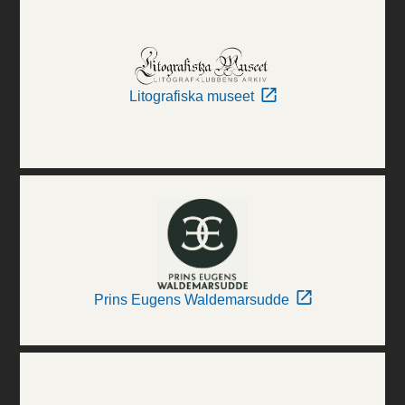
Litografiska museet
Prins Eugens Waldemarsudde