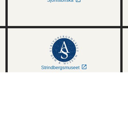
Sjöhistoriska
Strindbergsmuseet