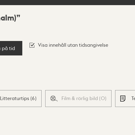
malm)
Visa innehåll utan tidsangivelse
a på tid
Litteraturtips
(
6
)
Film & rörlig bild
(
0
)
T