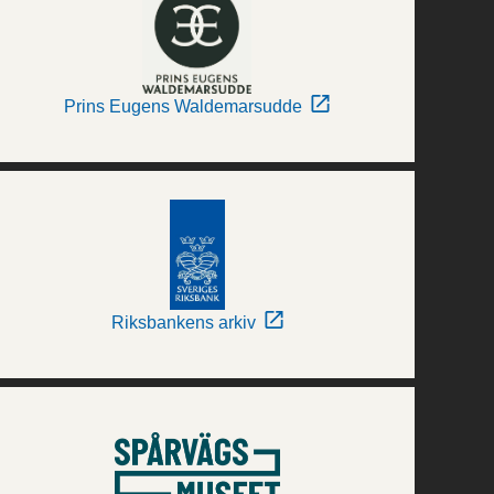
Prins Eugens Waldemarsudde
Riksbankens arkiv