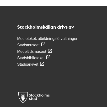
Kontakt
Stockholmskällan
Stockholmskällan drivs av
Medioteket, utbildningsförvaltningen
Stadsmuseet
Medeltidsmuseet
Stadsbiblioteket
Stadsarkivet