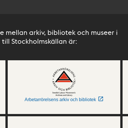
 mellan arkiv, bibliotek och museer i
till Stockholmskällan är:
Arbetarrörelsens arkiv och bibliotek