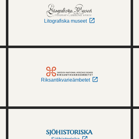
Litografiska museet
Riksantikvarieämbetet