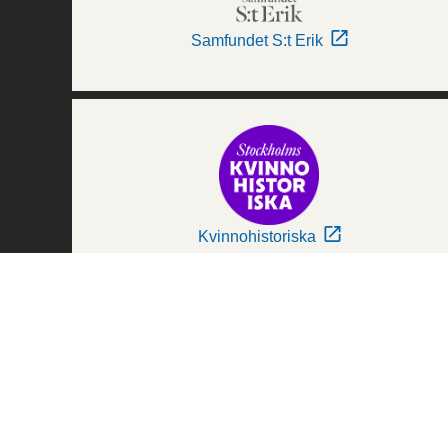
Samfundet S:t Erik
Kvinnohistoriska
Världskulturmuseerna