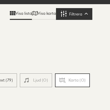
Visa karta
Visa lista
Filtrera
Filtrera
ext
(
79
)
Ljud
(
0
)
Karta
(
0
)