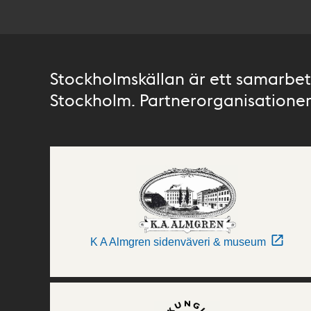
Stockholmskällan är ett samarbete
Stockholm. Partnerorganisationer 
K A Almgren sidenväveri & museum