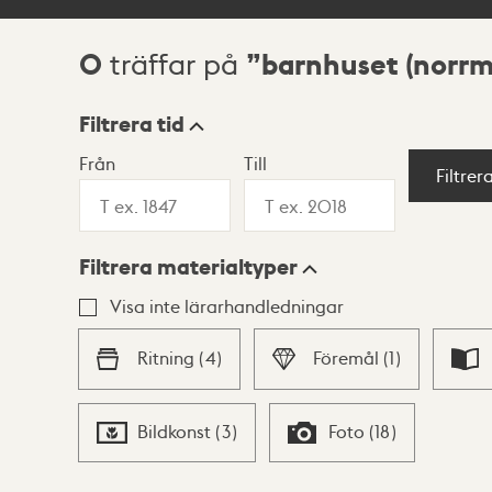
0
barnhuset (norr
träffar på
Sökresultat
Filtrera tid
Från
Till
Visningsläge
Filtrer
Filtrera materialtyper
Lista
Karta
Visa inte lärarhandledningar
Ritning
(
4
)
Föremål
(
1
)
Bildkonst
(
3
)
Foto
(
18
)