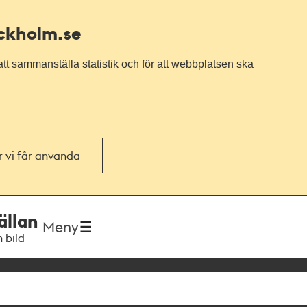
ockholm.se
tt sammanställa statistik och för att webbplatsen ska
or vi får använda
ällan
Meny
h bild