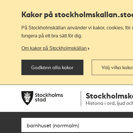
Kakor på stockholmskallan
.st
På Stockholmskällan använder vi kakor, cookies, för a
fungera på ett bra sätt för dig.
Om kakor på Stockholmskällan
Godkänn alla kakor
Välj vilka kak
Till
Till
Stockholmsk
navigationen
huvudinnehållet
Historia i ord, ljud oc
Sök
Fritextsök