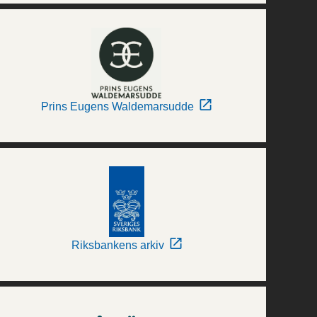
Prins Eugens Waldemarsudde
Riksbankens arkiv