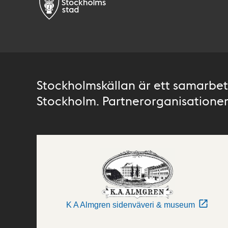
Stockholmskällan är ett samarbete
Stockholm. Partnerorganisationer 
K A Almgren sidenväveri & museum