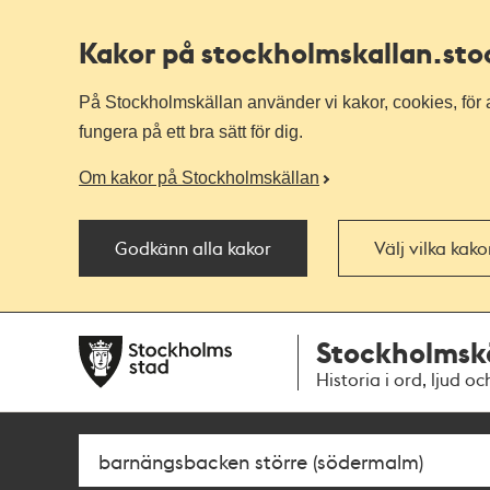
Kakor på stockholmskallan
.st
På Stockholmskällan använder vi kakor, cookies, för a
fungera på ett bra sätt för dig.
Om kakor på Stockholmskällan
Godkänn alla kakor
Välj vilka kak
Till
Till
Stockholmsk
navigationen
huvudinnehållet
Historia i ord, ljud oc
Sök
Fritextsök