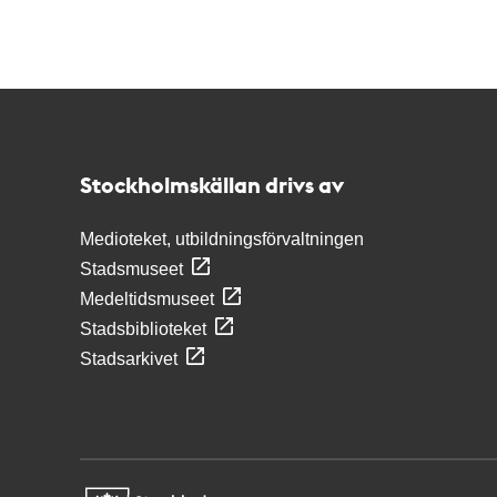
Kontakt
Stockholmskällan
Stockholmskällan drivs av
Medioteket, utbildningsförvaltningen
Stadsmuseet
Medeltidsmuseet
Stadsbiblioteket
Stadsarkivet