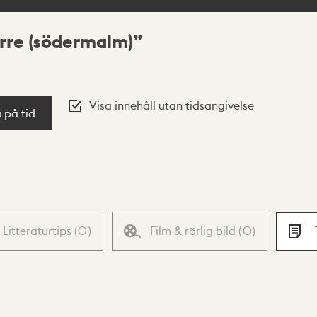
rre (södermalm)
Visa innehåll utan tidsangivelse
a på tid
Litteraturtips
(
0
)
Film & rörlig bild
(
0
)