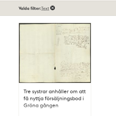
Totalt
Valda filter:
Text
1
träffar
Tre systrar anhåller om att
få nyttja försäljningsbod i
Gröna gången