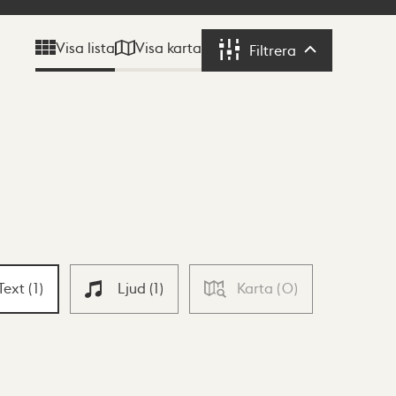
Visa karta
Visa lista
Filtrera
Filtrera
Text
(
1
)
Ljud
(
1
)
Karta
(
0
)