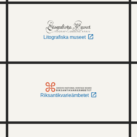
Litografiska museet
Riksantikvarieämbetet