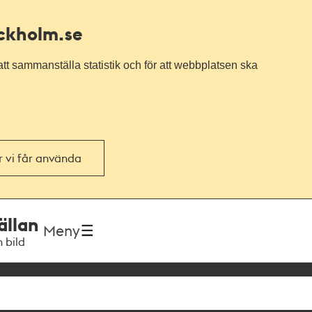
ockholm.se
tt sammanställa statistik och för att webbplatsen ska
or vi får använda
ällan
Meny
h bild