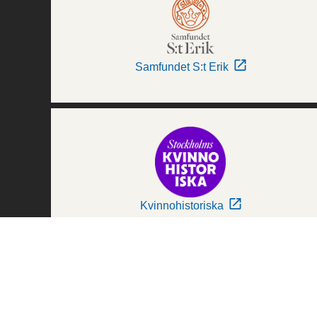
Samfundet S:t Erik
Kvinnohistoriska