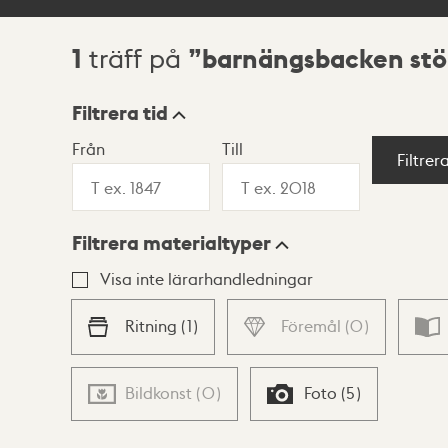
1
barnängsbacken stö
träff på
Sökresultat
Filtrera tid
Från
Till
Visningsläge
Filtrer
Filtrera materialtyper
Lista
Karta
Visa inte lärarhandledningar
Ritning
(
1
)
Föremål
(
0
)
Bildkonst
(
0
)
Foto
(
5
)