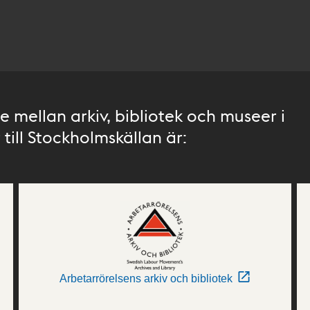
 mellan arkiv, bibliotek och museer i
till Stockholmskällan är:
Arbetarrörelsens arkiv och bibliotek