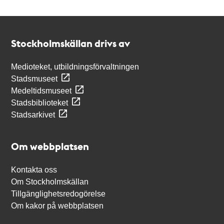
Kontakt
Stockholmskällan
Stockholmskällan drivs av
Medioteket, utbildningsförvaltningen
Stadsmuseet
Medeltidsmuseet
Stadsbiblioteket
Stadsarkivet
Om webbplatsen
Kontakta oss
Om Stockholmskällan
Tillgänglighetsredogörelse
Om kakor på webbplatsen