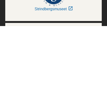
Strindbergsmuseet
Thielska Galleriet
Världskulturmuseerna