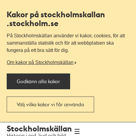
Kakor på stockholmskallan
.stockholm.se
På Stockholmskällan använder vi kakor, cookies, för att
sammanställa statistik och för att webbplatsen ska
fungera på ett bra sätt för dig.
Om kakor på Stockholmskällan
Godkänn alla kakor
Välj vilka kakor vi får använda
Till
Till
Stockholmskällan
navigationen
huvudinnehållet
Historia i ord, ljud och bild