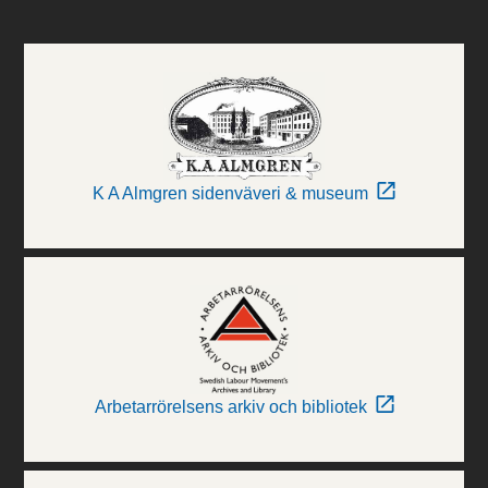
K A Almgren sidenväveri & museum
Arbetarrörelsens arkiv och bibliotek