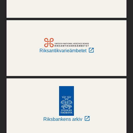
Riksantikvarieämbetet
Riksbankens arkiv