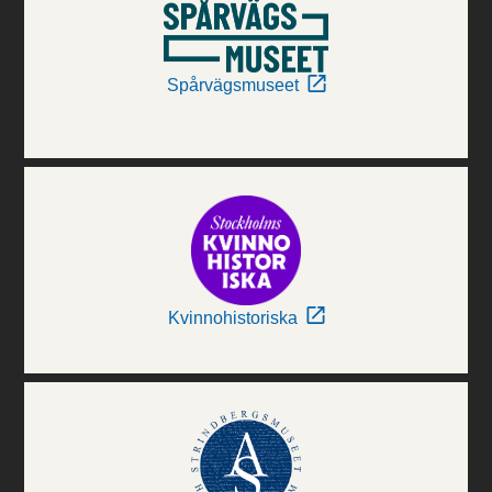
Spårvägsmuseet
Kvinnohistoriska