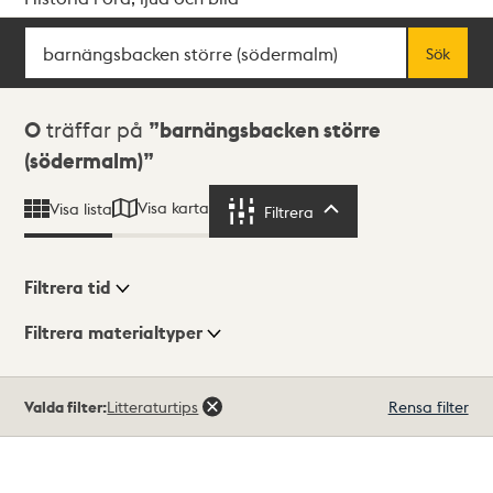
Sök
Fritextsök
Sök
Sökresultat
0
träffar på
barnängsbacken större
(södermalm)
Visa karta
Visa lista
Filtrera
Filtrera
Filtrera tid
Filtrera materialtyper
Visningsläge
Totalt
Valda filter:
Litteraturtips
Rensa filter
0
träffar
Lista
Karta