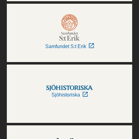
Samfundet S:t Erik
Sjöhistoriska