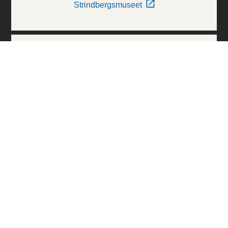
Strindbergsmuseet
Thielska Galleriet
Världskulturmuseerna