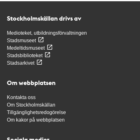
Kontakt
Stockholmskällan
Stockholmskällan drivs av
Medioteket, utbildningsförvaltningen
Stadsmuseet
Medeltidsmuseet
Stadsbiblioteket
Stadsarkivet
Om webbplatsen
Kontakta oss
Om Stockholmskällan
Tillgänglighetsredogörelse
Om kakor på webbplatsen
Sociala medier