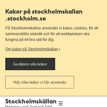
Kakor på stockholmskallan
.stockholm.se
På Stockholmskällan använder vi kakor, cookies, för att
sammanställa statistik och för att webbplatsen ska
fungera på ett bra sätt för dig.
Om kakor på Stockholmskällan
Godkänn alla kakor
Välj vilka kakor vi får använda
Till
Till
Stockholmskällan
navigationen
huvudinnehållet
Historia i ord, ljud och bild