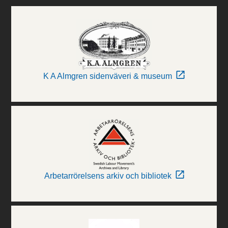
K A Almgren sidenväveri & museum
Arbetarrörelsens arkiv och bibliotek