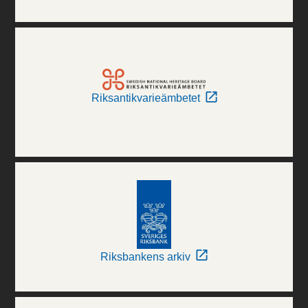
Riksantikvarieämbetet
Riksbankens arkiv