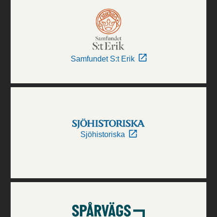
Samfundet S:t Erik
Sjöhistoriska