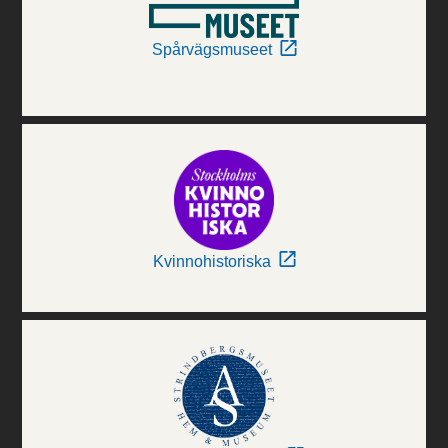
Spårvägsmuseet
Kvinnohistoriska