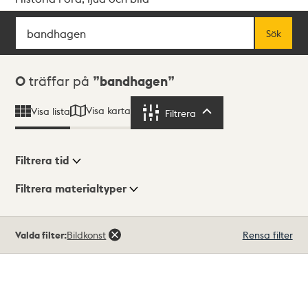
Sök
Fritextsök
Sök
Sökresultat
0
träffar på
bandhagen
Visa karta
Visa lista
Filtrera
Filtrera
Filtrera tid
Filtrera materialtyper
Visningsläge
Totalt
Valda filter:
Bildkonst
Rensa filter
0
träffar
Lista
Karta