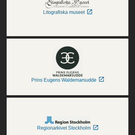
Litografiska museet
Prins Eugens Waldemarsudde
Regionarkivet Stockholm