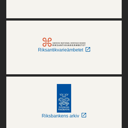
Riksantikvarieämbetet
Riksbankens arkiv