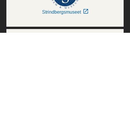
Strindbergsmuseet
Thielska Galleriet
Världskulturmuseerna