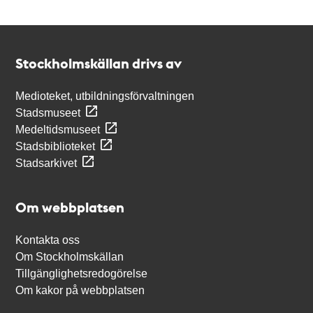
Kontakt
Stockholmskällan
Stockholmskällan drivs av
Medioteket, utbildningsförvaltningen
Stadsmuseet
Medeltidsmuseet
Stadsbiblioteket
Stadsarkivet
Om webbplatsen
Kontakta oss
Om Stockholmskällan
Tillgänglighetsredogörelse
Om kakor på webbplatsen