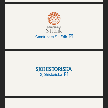
Samfundet S:t Erik
Sjöhistoriska