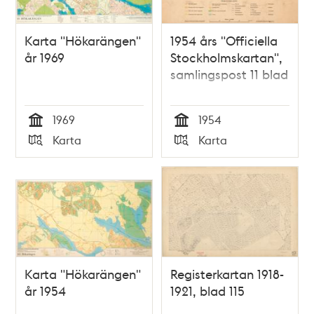
Karta "Hökarängen"
1954 års "Officiella
år 1969
Stockholmskartan",
samlingspost 11 blad
1969
1954
Tid
Tid
Karta
Karta
Typ
Typ
Karta "Hökarängen"
Registerkartan 1918-
år 1954
1921, blad 115