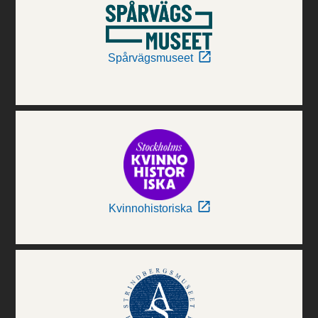
Spårvägsmuseet
Kvinnohistoriska