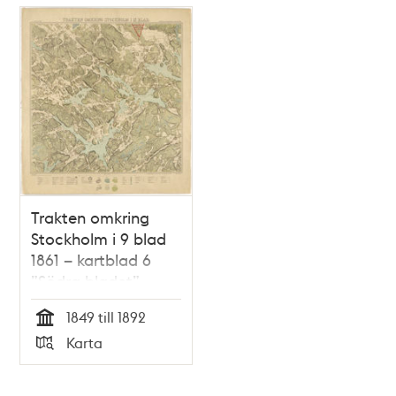
Trakten omkring
Stockholm i 9 blad
1861 – kartblad 6
”Södra bladet”,
översett 1892
1849 till 1892
Tid
Karta
Typ