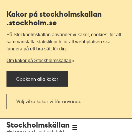
Kakor på stockholmskallan
.stockholm.se
På Stockholmskällan använder vi kakor, cookies, för att
sammanställa statistik och för att webbplatsen ska
fungera på ett bra sätt för dig.
Om kakor på Stockholmskällan
Godkänn alla kakor
Välj vilka kakor vi får använda
Till
Till
Stockholmskällan
navigationen
huvudinnehållet
Historia i ord, ljud och bild