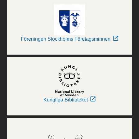
Föreningen Stockholms Företagsminnen
Kungliga Biblioteket