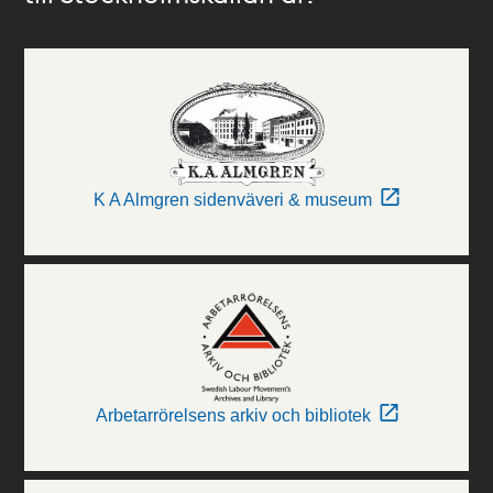
K A Almgren sidenväveri & museum
Arbetarrörelsens arkiv och bibliotek