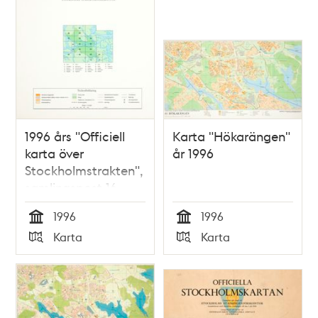
1996 års "Officiell
Karta "Hökarängen"
karta över
år 1996
Stockholmstrakten",
samlingspost 16
blad
1996
1996
Tid
Tid
Karta
Karta
Typ
Typ