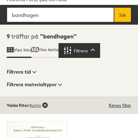
Sök
Fritextsök
Sök
Sökresultat
9
träffar på
bandhagen
Visa karta
Visa lista
Filtrera
Filtrera
Filtrera tid
Filtrera materialtyper
Visningsläge
Totalt
Valda filter:
Karta
Rensa filter
9
träffar
Lista
Karta