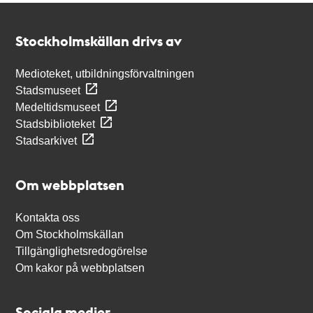
Kontakt
Stockholmskällan
Stockholmskällan drivs av
Medioteket, utbildningsförvaltningen
Stadsmuseet
Medeltidsmuseet
Stadsbiblioteket
Stadsarkivet
Om webbplatsen
Kontakta oss
Om Stockholmskällan
Tillgänglighetsredogörelse
Om kakor på webbplatsen
Sociala medier