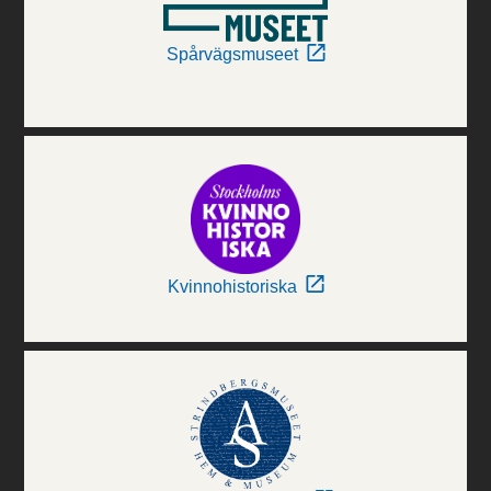
Spårvägsmuseet
Kvinnohistoriska