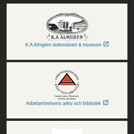
K A Almgren sidenväveri & museum
Arbetarrörelsens arkiv och bibliotek