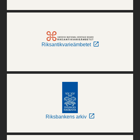
Riksantikvarieämbetet
Riksbankens arkiv