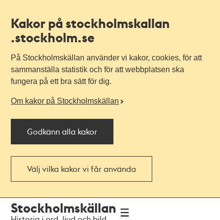
Kakor på stockholmskallan
.stockholm.se
På Stockholmskällan använder vi kakor, cookies, för att
sammanställa statistik och för att webbplatsen ska
fungera på ett bra sätt för dig.
Om kakor på Stockholmskällan
Godkänn alla kakor
Välj vilka kakor vi får använda
Till
Till
Stockholmskällan
navigationen
huvudinnehållet
Historia i ord, ljud och bild