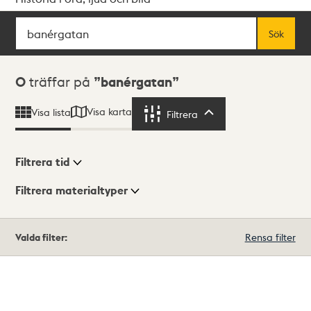
Sök
Fritextsök
Sök
Sökresultat
0
träffar på
banérgatan
Visa karta
Visa lista
Filtrera
Filtrera
Filtrera tid
Filtrera materialtyper
Visningsläge
Totalt
Valda filter:
Rensa filter
0
träffar
Lista
Karta