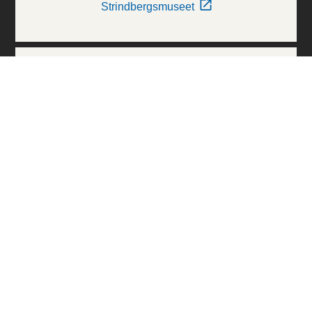
Strindbergsmuseet
Thielska Galleriet
Världskulturmuseerna