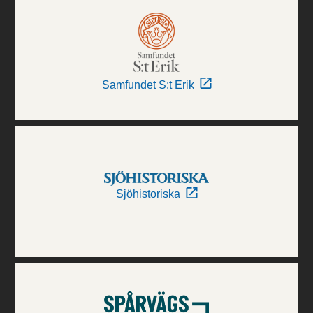
Samfundet S:t Erik
Sjöhistoriska