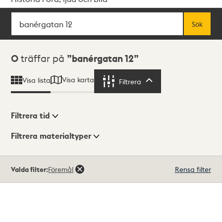
Sök
Fritextsök
Sök
Sökresultat
0
träffar på
banérgatan 12
Visa karta
Visa lista
Filtrera
Filtrera
Filtrera tid
Filtrera materialtyper
Visningsläge
Totalt
Valda filter:
Föremål
Rensa filter
0
träffar
Lista
Karta