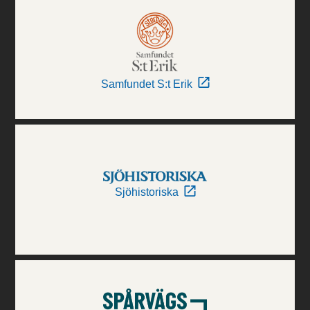
Samfundet S:t Erik
Sjöhistoriska