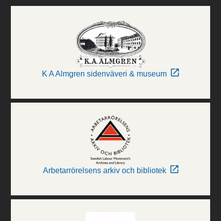
K A Almgren sidenväveri & museum
Arbetarrörelsens arkiv och bibliotek