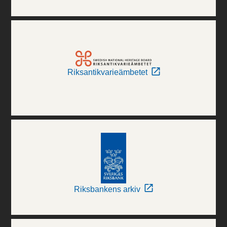
Riksantikvarieämbetet
Riksbankens arkiv