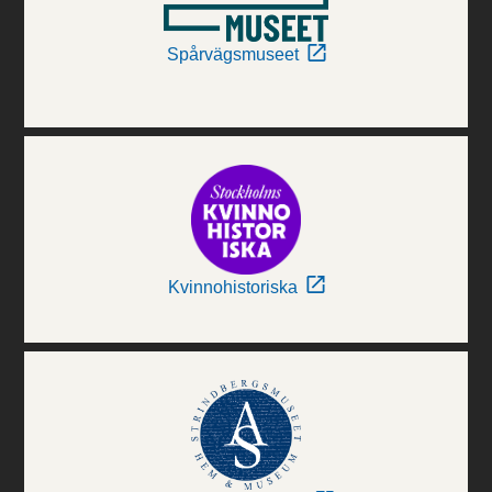
Spårvägsmuseet
Kvinnohistoriska