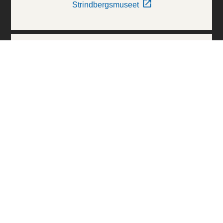
Strindbergsmuseet
Thielska Galleriet
Världskulturmuseerna