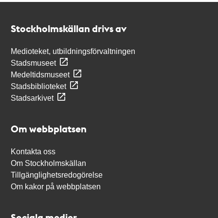
Kontakt
Stockholmskällan
Stockholmskällan drivs av
Medioteket, utbildningsförvaltningen
Stadsmuseet
Medeltidsmuseet
Stadsbiblioteket
Stadsarkivet
Om webbplatsen
Kontakta oss
Om Stockholmskällan
Tillgänglighetsredogörelse
Om kakor på webbplatsen
Sociala medier