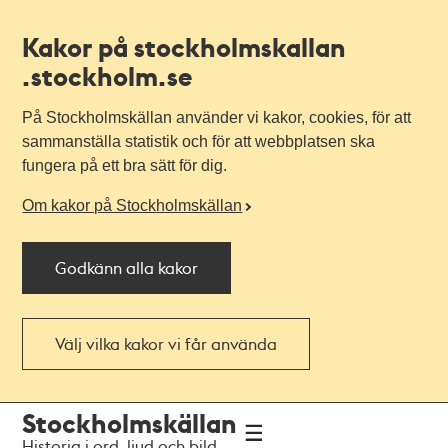
Kakor på stockholmskallan
.stockholm.se
På Stockholmskällan använder vi kakor, cookies, för att
sammanställa statistik och för att webbplatsen ska
fungera på ett bra sätt för dig.
Om kakor på Stockholmskällan
Godkänn alla kakor
Välj vilka kakor vi får använda
Till
Till
Stockholmskällan
navigationen
huvudinnehållet
Historia i ord, ljud och bild