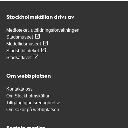
Kontakt
Stockholmskällan
Stockholmskällan drivs av
Medioteket, utbildningsförvaltningen
Stadsmuseet
Medeltidsmuseet
Stadsbiblioteket
Stadsarkivet
Om webbplatsen
Kontakta oss
Om Stockholmskällan
Tillgänglighetsredogörelse
Om kakor på webbplatsen
Sociala medier