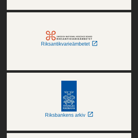
Riksantikvarieämbetet
Riksbankens arkiv