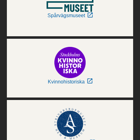
Spårvägsmuseet
Kvinnohistoriska