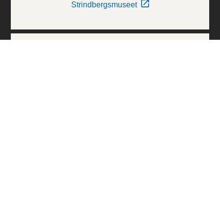
Strindbergsmuseet
Thielska Galleriet
Världskulturmuseerna