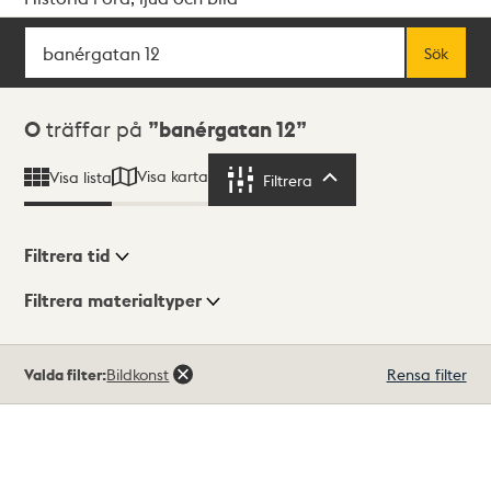
Sök
Fritextsök
Sök
Sökresultat
0
träffar på
banérgatan 12
Visa karta
Visa lista
Filtrera
Filtrera
Filtrera tid
Filtrera materialtyper
Visningsläge
Totalt
Valda filter:
Bildkonst
Rensa filter
0
träffar
Lista
Karta