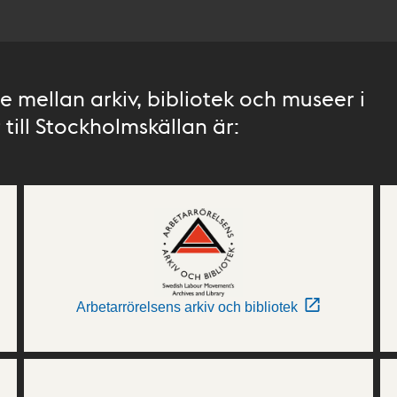
 mellan arkiv, bibliotek och museer i
till Stockholmskällan är:
Arbetarrörelsens arkiv och bibliotek