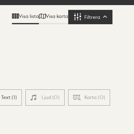
Visa karta
Visa lista
Filtrera
Filtrera
Text
(
1
)
Ljud
(
0
)
Karta
(
0
)