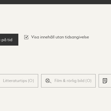
Visa innehåll utan tidsangivelse
a på tid
Litteraturtips
(
0
)
Film & rörlig bild
(
0
)