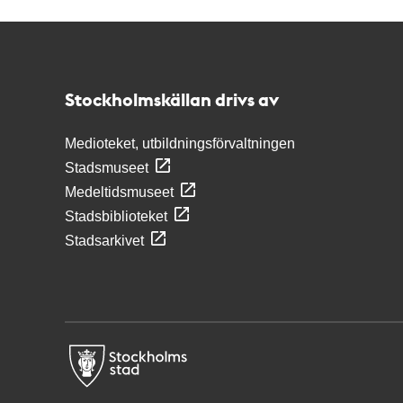
Kontakt
Stockholmskällan
Stockholmskällan drivs av
Medioteket, utbildningsförvaltningen
Stadsmuseet
Medeltidsmuseet
Stadsbiblioteket
Stadsarkivet