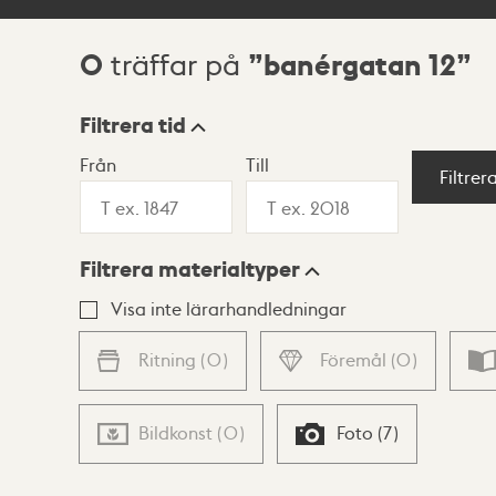
0
banérgatan 12
träffar på
Sökresultat
Filtrera tid
Från
Till
Visningsläge
Filtrer
Filtrera materialtyper
Lista
Karta
Visa inte lärarhandledningar
Ritning
(
0
)
Föremål
(
0
)
Bildkonst
(
0
)
Foto
(
7
)