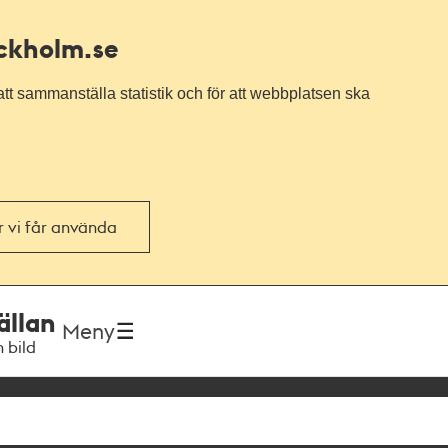
ockholm.se
tt sammanställa statistik och för att webbplatsen ska
or vi får använda
ällan
Meny
h bild