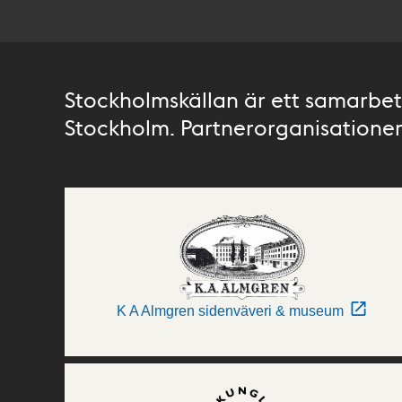
Stockholmskällan är ett samarbete
Stockholm. Partnerorganisationer 
K A Almgren sidenväveri & museum