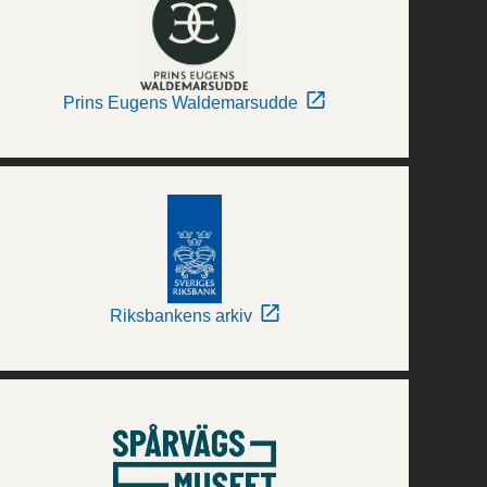
Prins Eugens Waldemarsudde
Riksbankens arkiv