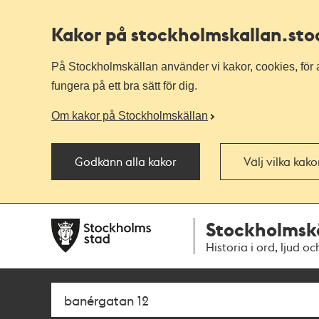
Kakor på stockholmskallan
.st
På Stockholmskällan använder vi kakor, cookies, för a
fungera på ett bra sätt för dig.
Om kakor på Stockholmskällan
Godkänn alla kakor
Välj vilka kak
Till
Till
Stockholmsk
navigationen
huvudinnehållet
Historia i ord, ljud oc
Sök
Fritextsök