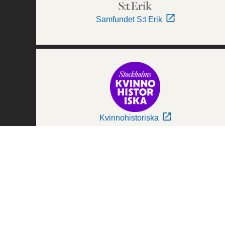
Samfundet S:t Erik
Kvinnohistoriska
Världskulturmuseerna