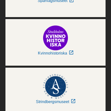
Spårvägsmuseet
Kvinnohistoriska
Strindbergsmuseet