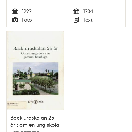
1999
1984
Tid
Tid
Foto
Text
Typ
Typ
Backluraskolan 25
år : om en ung skola
i en gammal