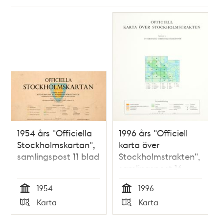
1954 års "Officiella
1996 års "Officiell
Stockholmskartan",
karta över
samlingspost 11 blad
Stockholmstrakten",
samlingspost 16
blad
1954
1996
Tid
Tid
Karta
Karta
Typ
Typ