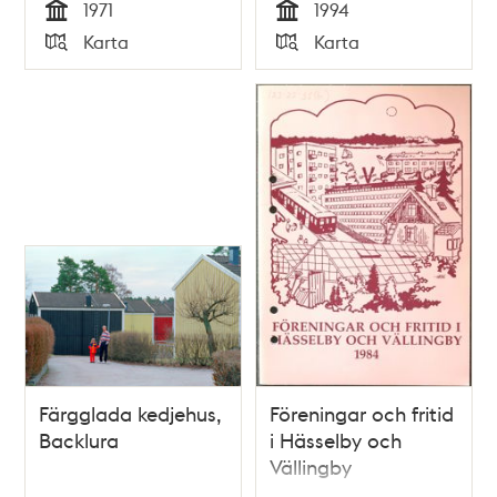
1971
1994
Tid
Tid
Karta
Karta
Typ
Typ
Färgglada kedjehus,
Föreningar och fritid
Backlura
i Hässelby och
Vällingby