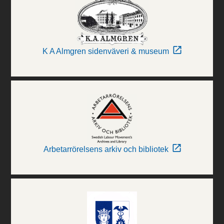
K A Almgren sidenväveri & museum
Arbetarrörelsens arkiv och bibliotek