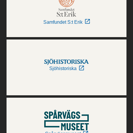
Samfundet S:t Erik
Sjöhistoriska