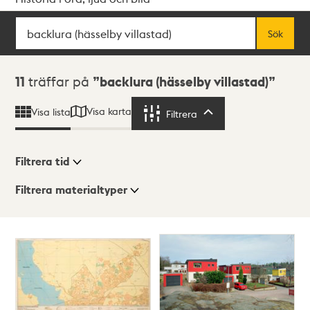
Sök
Fritextsök
Sök
Sökresultat
11
träffar på
backlura (hässelby villastad)
Visa karta
Visa lista
Filtrera
Filtrera
Filtrera tid
Filtrera materialtyper
Visningsläge
Totalt
11
träffar
Lista
Karta