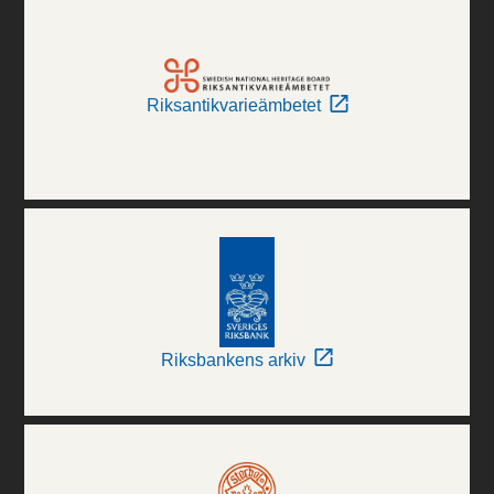
Riksantikvarieämbetet
Riksbankens arkiv