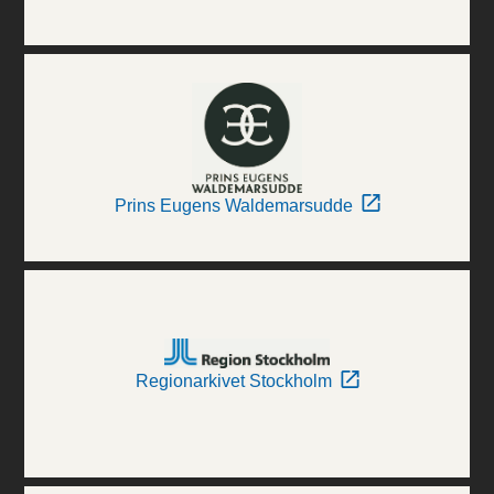
Prins Eugens Waldemarsudde
Regionarkivet Stockholm