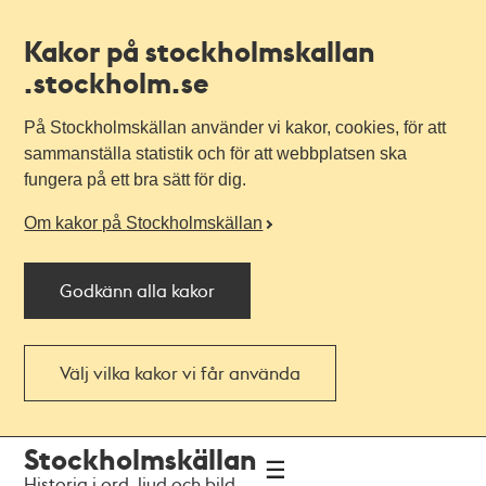
Kakor på stockholmskallan
.stockholm.se
På Stockholmskällan använder vi kakor, cookies, för att
sammanställa statistik och för att webbplatsen ska
fungera på ett bra sätt för dig.
Om kakor på Stockholmskällan
Godkänn alla kakor
Välj vilka kakor vi får använda
Till
Till
Stockholmskällan
navigationen
huvudinnehållet
Historia i ord, ljud och bild