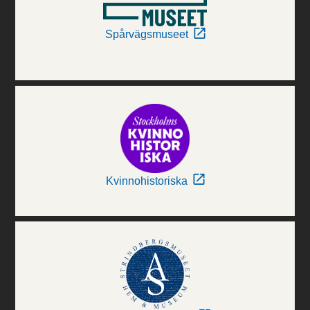
Spårvägsmuseet
Kvinnohistoriska