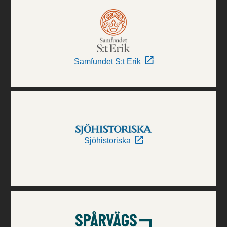
Samfundet S:t Erik
Sjöhistoriska