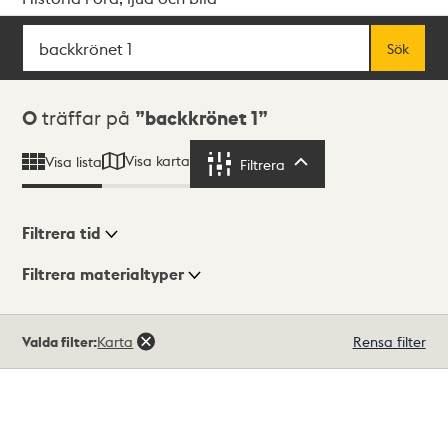
Sök
Fritextsök
Sök
Sökresultat
0
träffar på
backkrönet 1
Visa karta
Visa lista
Filtrera
Filtrera
Filtrera tid
Filtrera materialtyper
Visningsläge
Totalt
Valda filter:
Karta
Rensa filter
0
träffar
Lista
Karta