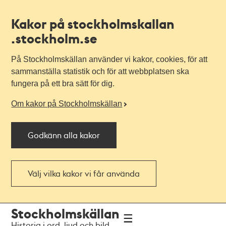
Kakor på stockholmskallan
.stockholm.se
På Stockholmskällan använder vi kakor, cookies, för att
sammanställa statistik och för att webbplatsen ska
fungera på ett bra sätt för dig.
Om kakor på Stockholmskällan
Godkänn alla kakor
Välj vilka kakor vi får använda
Till
Till
Stockholmskällan
navigationen
huvudinnehållet
Historia i ord, ljud och bild