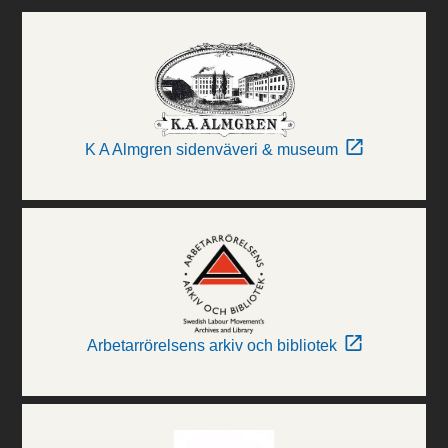
K A Almgren sidenväveri & museum
Arbetarrörelsens arkiv och bibliotek