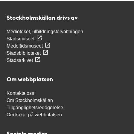
Kontakt
Stockholmskällan
Stockholmskällan drivs av
Medioteket, utbildningsförvaltningen
Stadsmuseet
Medeltidsmuseet
Stadsbiblioteket
Stadsarkivet
Om webbplatsen
Kontakta oss
Om Stockholmskällan
Tillgänglighetsredogörelse
Om kakor på webbplatsen
Sociala medier