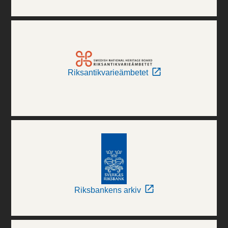
Riksantikvarieämbetet
Riksbankens arkiv