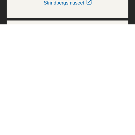
Strindbergsmuseet
Thielska Galleriet
Världskulturmuseerna