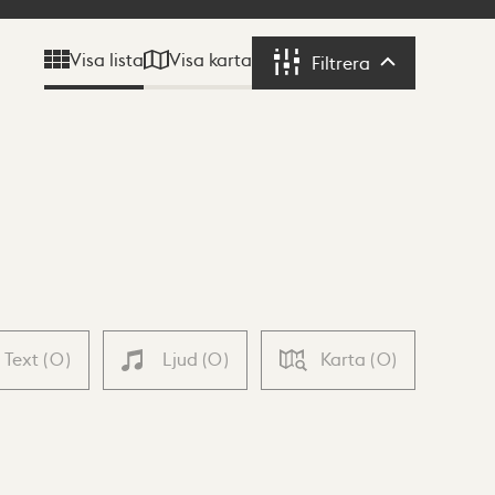
Visa karta
Visa lista
Filtrera
Filtrera
Text
(
0
)
Ljud
(
0
)
Karta
(
0
)