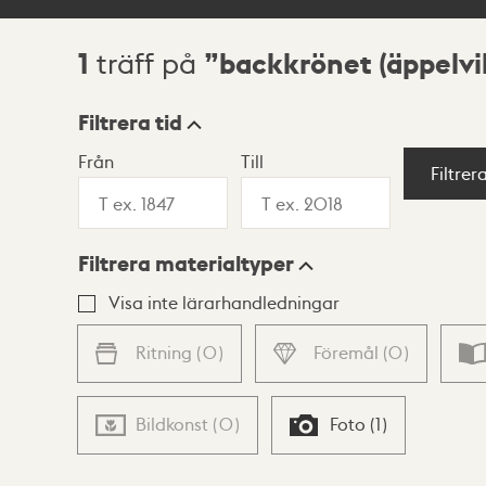
1
backkrönet (äppelvi
träff på
Sökresultat
Filtrera tid
Från
Till
Visningsläge
Filtrer
Filtrera materialtyper
Lista
Karta
Visa inte lärarhandledningar
Ritning
(
0
)
Föremål
(
0
)
Bildkonst
(
0
)
Foto
(
1
)