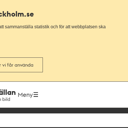
ockholm.se
tt sammanställa statistik och för att webbplatsen ska
or vi får använda
ällan
Meny
h bild