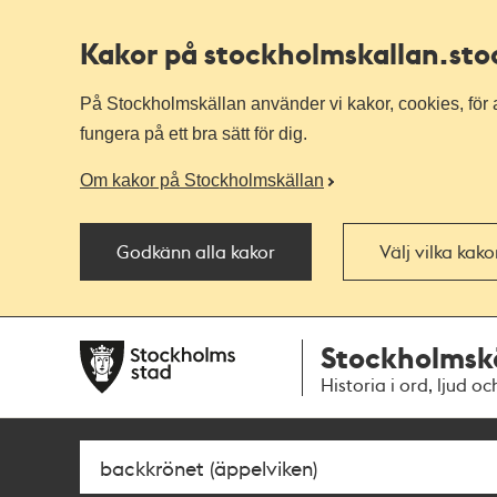
Kakor på stockholmskallan
.st
På Stockholmskällan använder vi kakor, cookies, för a
fungera på ett bra sätt för dig.
Om kakor på Stockholmskällan
Godkänn alla kakor
Välj vilka kak
Till
Till
Stockholmsk
navigationen
huvudinnehållet
Historia i ord, ljud oc
Sök
Fritextsök