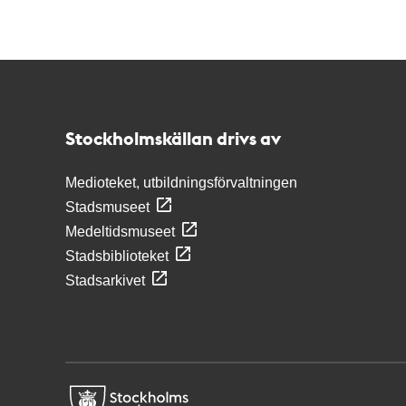
Kontakt
Stockholmskällan
Stockholmskällan drivs av
Medioteket, utbildningsförvaltningen
Stadsmuseet
Medeltidsmuseet
Stadsbiblioteket
Stadsarkivet