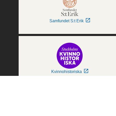
Samfundet S:t Erik
Kvinnohistoriska
Världskulturmuseerna