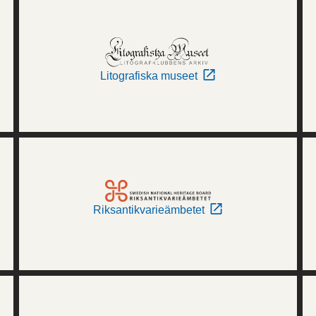
Litografiska museet
Riksantikvarieämbetet