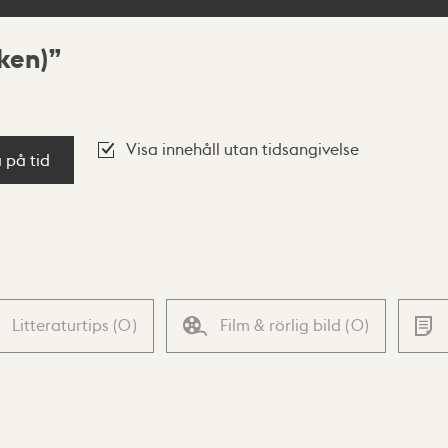
ken)
Visa innehåll utan tidsangivelse
a på tid
Litteraturtips
(
0
)
Film & rörlig bild
(
0
)