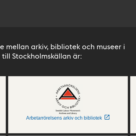
 mellan arkiv, bibliotek och museer i
till Stockholmskällan är:
Arbetarrörelsens arkiv och bibliotek