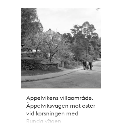
Totalt
1
träffar
Äppelvikens villaområde.
Äppelviksvägen mot öster
vid korsningen med
Runda vägen.