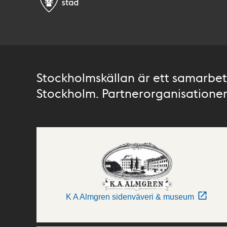
Stockholmskällan är ett samarbete
Stockholm. Partnerorganisationer 
K A Almgren sidenväveri & museum