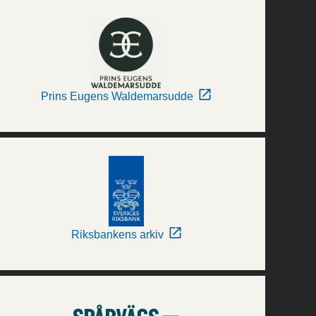
Prins Eugens Waldemarsudde
Riksbankens arkiv