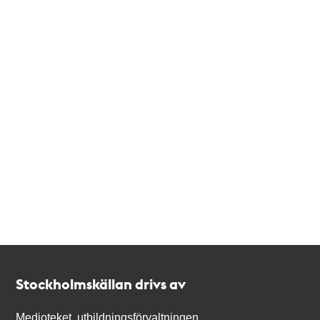
Kontakt
Stockholmskällan
Stockholmskällan drivs av
Medioteket, utbildningsförvaltningen