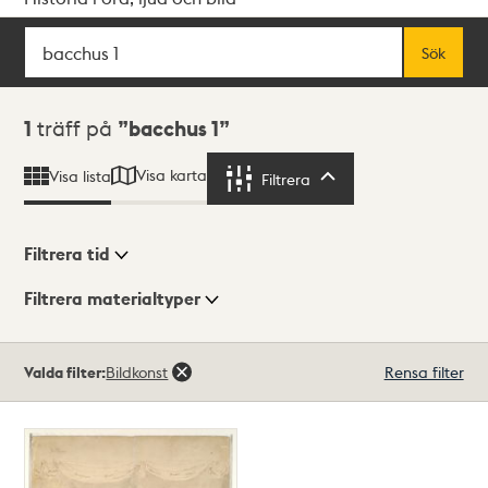
Sök
Fritextsök
Sök
Sökresultat
1
träff på
bacchus 1
Visa karta
Visa lista
Filtrera
Filtrera
Filtrera tid
Filtrera materialtyper
Visningsläge
Totalt
Valda filter:
Bildkonst
Rensa filter
1
träffar
Lista
Karta