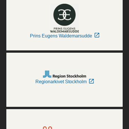
Prins Eugens Waldemarsudde
Regionarkivet Stockholm