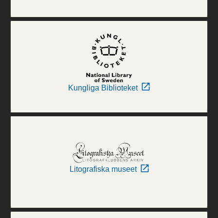
Kungliga Biblioteket
Litografiska museet