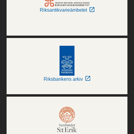
Riksantikvarieämbetet
Riksbankens arkiv