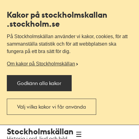
Kakor på stockholmskallan
.stockholm.se
På Stockholmskällan använder vi kakor, cookies, för att
sammanställa statistik och för att webbplatsen ska
fungera på ett bra sätt för dig.
Om kakor på Stockholmskällan
Godkänn alla kakor
Välj vilka kakor vi får använda
Till
Till
Stockholmskällan
navigationen
huvudinnehållet
Historia i ord, ljud och bild