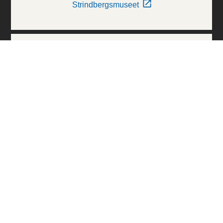
Strindbergsmuseet
Thielska Galleriet
Världskulturmuseerna