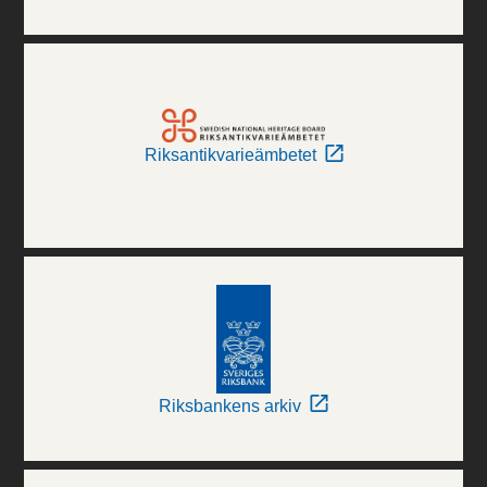
Riksantikvarieämbetet
Riksbankens arkiv