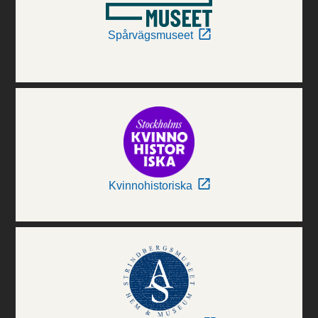
Spårvägsmuseet
Kvinnohistoriska