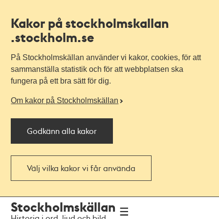
Kakor på stockholmskallan
.stockholm.se
På Stockholmskällan använder vi kakor, cookies, för att
sammanställa statistik och för att webbplatsen ska
fungera på ett bra sätt för dig.
Om kakor på Stockholmskällan
Godkänn alla kakor
Välj vilka kakor vi får använda
Till
Till
Stockholmskällan
navigationen
huvudinnehållet
Historia i ord, ljud och bild