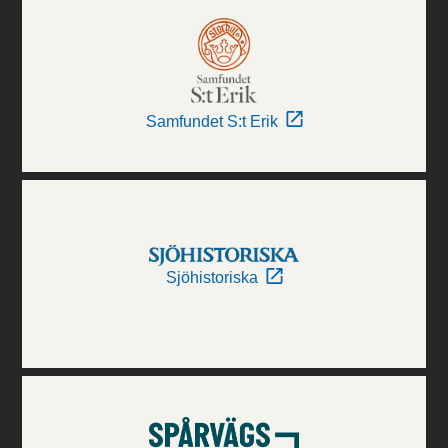
Samfundet S:t Erik
Sjöhistoriska