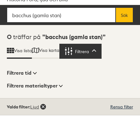
Sök
Fritextsök
Sök
Sökresultat
0
träffar på
bacchus (gamla stan)
Visa karta
Visa lista
Filtrera
Filtrera
Filtrera tid
Filtrera materialtyper
Visningsläge
Totalt
Valda filter:
Ljud
Rensa filter
0
träffar
Lista
Karta