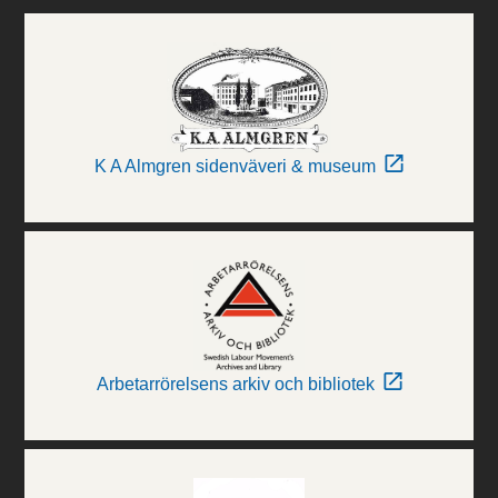
K A Almgren sidenväveri & museum
Arbetarrörelsens arkiv och bibliotek