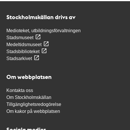
Kontakt
Stockholmskällan
Stockholmskällan drivs av
Medioteket, utbildningsförvaltningen
Stadsmuseet
Medeltidsmuseet
Stadsbiblioteket
Stadsarkivet
Om webbplatsen
Kontakta oss
Om Stockholmskällan
Tillgänglighetsredogörelse
Om kakor på webbplatsen
Sociala medier