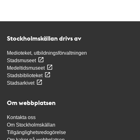
Kontakt
Stockholmskällan
Stockholmskällan drivs av
Medioteket, utbildningsförvaltningen
Stadsmuseet
Medeltidsmuseet
Stadsbiblioteket
Stadsarkivet
Om webbplatsen
Kontakta oss
Om Stockholmskällan
Tillgänglighetsredogörelse
Om kakor på webbplatsen