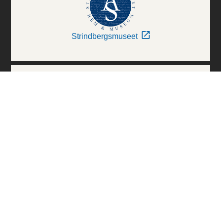
Strindbergsmuseet
Thielska Galleriet
Världskulturmuseerna