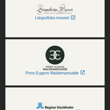
Litografiska museet
Prins Eugens Waldemarsudde