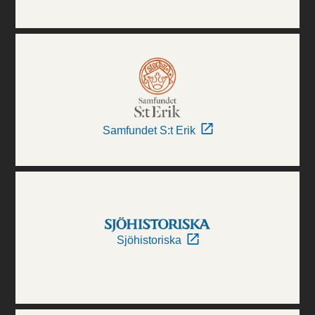
Samfundet S:t Erik
Sjöhistoriska