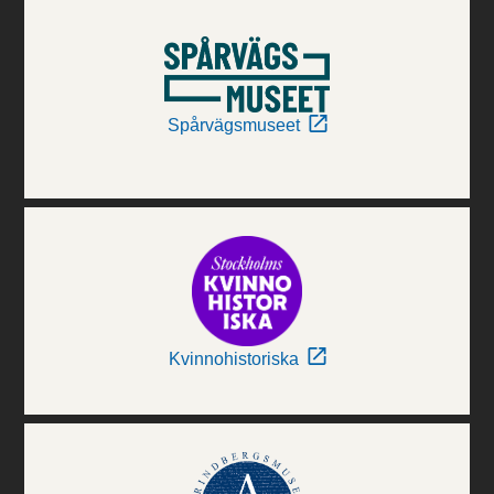
Spårvägsmuseet
Kvinnohistoriska