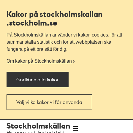
Kakor på stockholmskallan
.stockholm.se
På Stockholmskällan använder vi kakor, cookies, för att
sammanställa statistik och för att webbplatsen ska
fungera på ett bra sätt för dig.
Om kakor på Stockholmskällan
Godkänn alla kakor
Välj vilka kakor vi får använda
Till
Till
Stockholmskällan
navigationen
huvudinnehållet
Historia i ord, ljud och bild