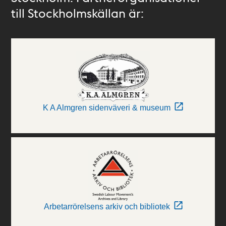
till Stockholmskällan är:
K A Almgren sidenväveri & museum
Arbetarrörelsens arkiv och bibliotek