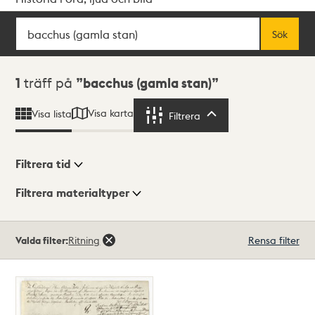
Sök
Fritextsök
Sök
Sökresultat
1
träff på
bacchus (gamla stan)
Visa karta
Visa lista
Filtrera
Filtrera
Filtrera tid
Filtrera materialtyper
Visningsläge
Totalt
Valda filter:
Ritning
Rensa filter
1
träffar
Lista
Karta