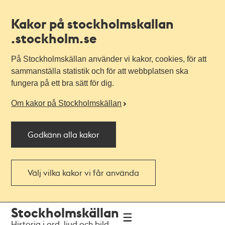
Kakor på stockholmskallan
.stockholm.se
På Stockholmskällan använder vi kakor, cookies, för att
sammanställa statistik och för att webbplatsen ska
fungera på ett bra sätt för dig.
Om kakor på Stockholmskällan
Godkänn alla kakor
Välj vilka kakor vi får använda
Till
Till
Stockholmskällan
navigationen
huvudinnehållet
Historia i ord, ljud och bild