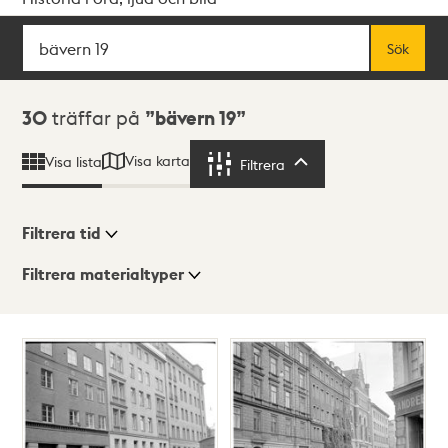
Sök
Fritextsök
Sök
Sökresultat
30
träffar på
bävern 19
Visa karta
Visa lista
Filtrera
Filtrera
Filtrera tid
Filtrera materialtyper
Visningsläge
Totalt
30
träffar
Lista
Karta