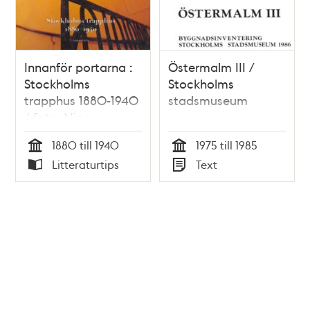
Innanför portarna :
Östermalm III /
Stockholms
Stockholms
trapphus 1880-1940
stadsmuseum
/ foto: Nino
Monastra ; text:
1880 till 1940
1975 till 1985
Olof Antell m.fl.
Tid
Tid
Litteraturtips
Text
Typ
Typ
Tidigare