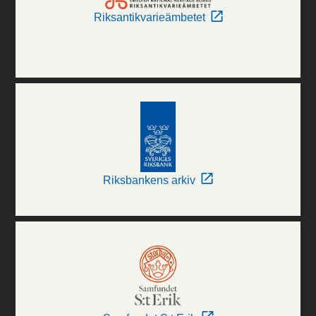
Riksantikvarieämbetet
Riksbankens arkiv