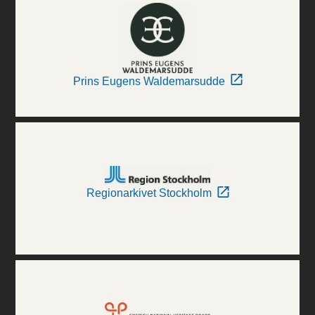
Prins Eugens Waldemarsudde
Regionarkivet Stockholm