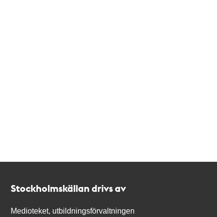
Kontakt
Stockholmskällan
Stockholmskällan drivs av
Medioteket, utbildningsförvaltningen