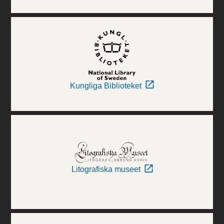
Kungliga Biblioteket
Litografiska museet