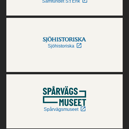
Samfundet S:t Erik
Sjöhistoriska
Spårvägsmuseet