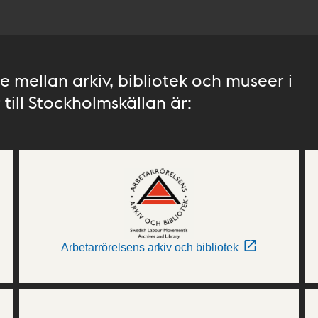
 mellan arkiv, bibliotek och museer i
till Stockholmskällan är:
Arbetarrörelsens arkiv och bibliotek