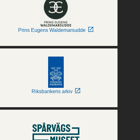
Prins Eugens Waldemarsudde
Riksbankens arkiv