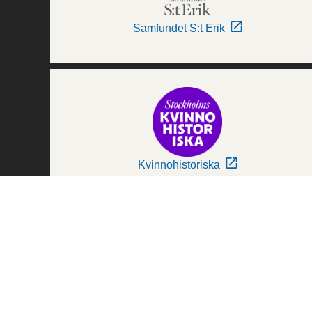
Samfundet S:t Erik
Kvinnohistoriska
Världskulturmuseerna