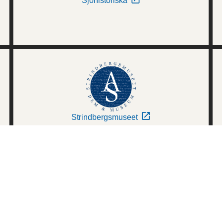
Sjöhistoriska
Strindbergsmuseet