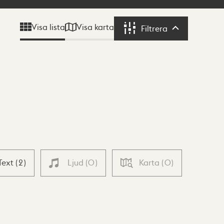
Visa karta
Visa lista
Filtrera
Filtrera
Text
(
2
)
Ljud
(
0
)
Karta
(
0
)