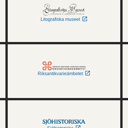
Litografiska museet
Riksantikvarieämbetet