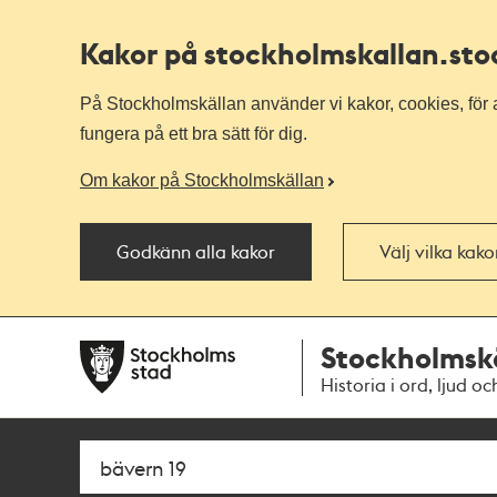
Kakor på stockholmskallan
.st
På Stockholmskällan använder vi kakor, cookies, för a
fungera på ett bra sätt för dig.
Om kakor på Stockholmskällan
Godkänn alla kakor
Välj vilka kak
Till
Till
Stockholmsk
navigationen
huvudinnehållet
Historia i ord, ljud oc
Sök
Fritextsök