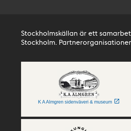
Stockholmskällan är ett samarbete
Stockholm. Partnerorganisationer 
K A Almgren sidenväveri & museum