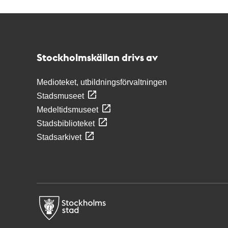
Kontakt
Stockholmskällan
Stockholmskällan drivs av
Medioteket, utbildningsförvaltningen
Stadsmuseet
Medeltidsmuseet
Stadsbiblioteket
Stadsarkivet