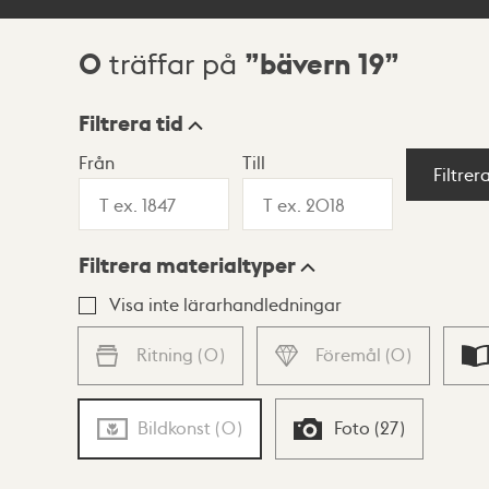
0
bävern 19
träffar på
Sökresultat
Filtrera tid
Från
Till
Visningsläge
Filtrer
Filtrera materialtyper
Lista
Karta
Visa inte lärarhandledningar
Ritning
(
0
)
Föremål
(
0
)
Bildkonst
(
0
)
Foto
(
27
)