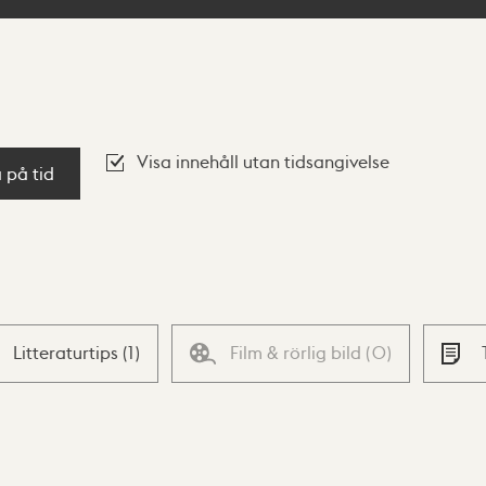
Visa innehåll utan tidsangivelse
a på tid
Litteraturtips
(
1
)
Film & rörlig bild
(
0
)