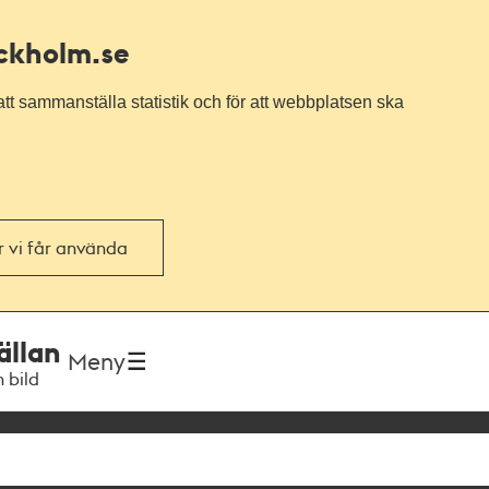
ockholm.se
tt sammanställa statistik och för att webbplatsen ska
or vi får använda
ällan
Meny
h bild