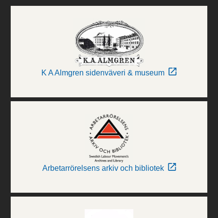
K A Almgren sidenväveri & museum
Arbetarrörelsens arkiv och bibliotek