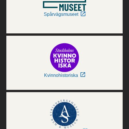
Spårvägsmuseet
Kvinnohistoriska