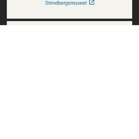
Strindbergsmuseet
Thielska Galleriet
Världskulturmuseerna