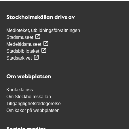
Kontakt
Stockholmskällan
Stockholmskällan drivs av
Medioteket, utbildningsförvaltningen
Stadsmuseet
Medeltidsmuseet
Stadsbiblioteket
Stadsarkivet
Om webbplatsen
Kontakta oss
Om Stockholmskällan
Tillgänglighetsredogörelse
Om kakor på webbplatsen
Sociala medier