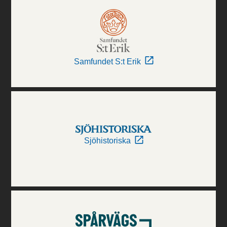
Samfundet S:t Erik
Sjöhistoriska