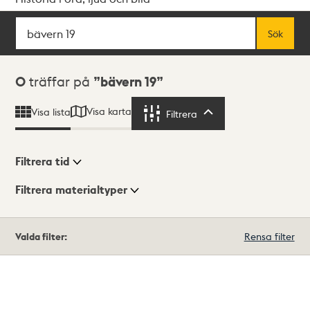
Sök
Fritextsök
Sök
Sökresultat
0
träffar på
bävern 19
Visa karta
Visa lista
Filtrera
Filtrera
Filtrera tid
Filtrera materialtyper
Visningsläge
Totalt
Valda filter:
Rensa filter
0
träffar
Lista
Karta