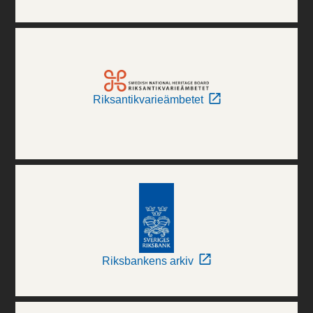
Riksantikvarieämbetet
Riksbankens arkiv