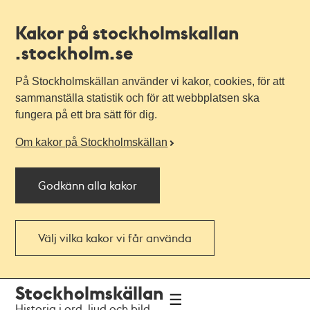
Kakor på stockholmskallan
.stockholm.se
På Stockholmskällan använder vi kakor, cookies, för att
sammanställa statistik och för att webbplatsen ska
fungera på ett bra sätt för dig.
Om kakor på Stockholmskällan
Godkänn alla kakor
Välj vilka kakor vi får använda
Till
Till
Stockholmskällan
navigationen
huvudinnehållet
Historia i ord, ljud och bild