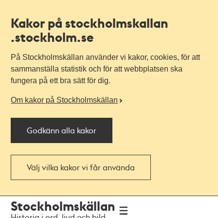
Kakor på stockholmskallan
.stockholm.se
På Stockholmskällan använder vi kakor, cookies, för att
sammanställa statistik och för att webbplatsen ska
fungera på ett bra sätt för dig.
Om kakor på Stockholmskällan
Godkänn alla kakor
Välj vilka kakor vi får använda
Till
Till
Stockholmskällan
navigationen
huvudinnehållet
Historia i ord, ljud och bild