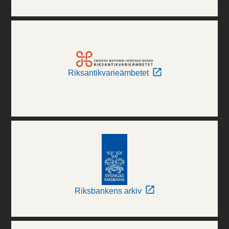
Riksantikvarieämbetet
Riksbankens arkiv