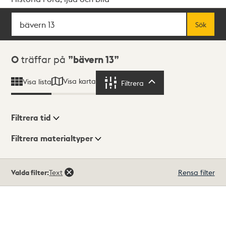
Sök
Fritextsök
Sök
Sökresultat
0
träffar på
bävern 13
Visa karta
Visa lista
Filtrera
Filtrera
Filtrera tid
Filtrera materialtyper
Visningsläge
Totalt
Valda filter:
Text
Rensa filter
0
träffar
Lista
Karta