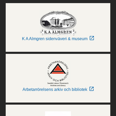
K A Almgren sidenväveri & museum
Arbetarrörelsens arkiv och bibliotek