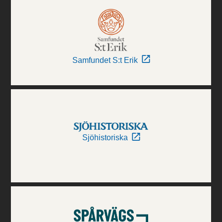
Samfundet S:t Erik
Sjöhistoriska