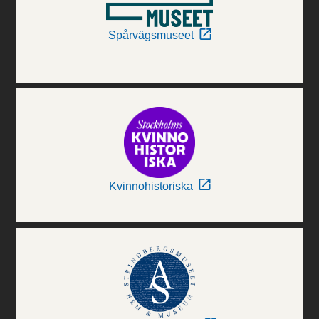
Spårvägsmuseet
Kvinnohistoriska