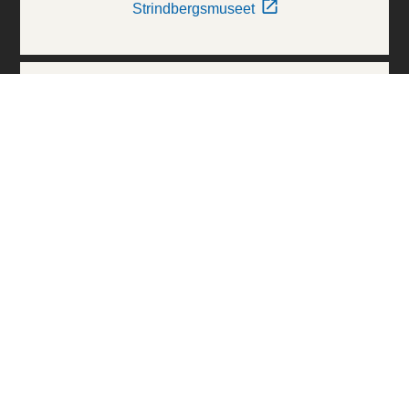
Strindbergsmuseet
Thielska Galleriet
Världskulturmuseerna