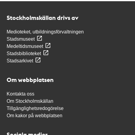
Kontakt
Stockholmskällan
Stockholmskällan drivs av
Medioteket, utbildningsförvaltningen
Stadsmuseet
Medeltidsmuseet
Stadsbiblioteket
Stadsarkivet
Om webbplatsen
Kontakta oss
Om Stockholmskällan
Tillgänglighetsredogörelse
Om kakor på webbplatsen
Sociala medier