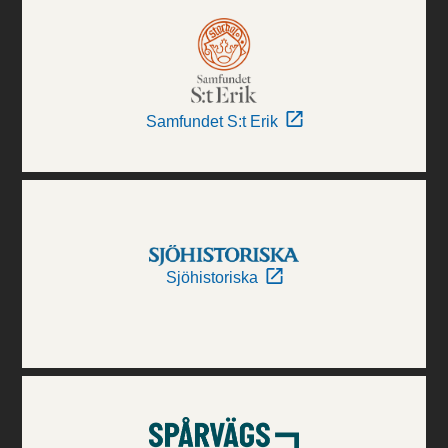
Samfundet S:t Erik
Sjöhistoriska