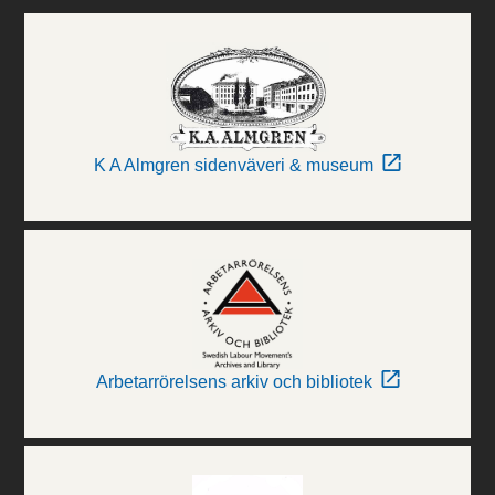
K A Almgren sidenväveri & museum
Arbetarrörelsens arkiv och bibliotek