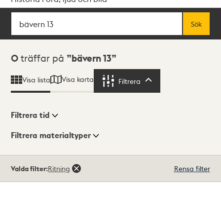
Sök
Fritextsök
Sök
Sökresultat
0
träffar på
bävern 13
Visa karta
Visa lista
Filtrera
Filtrera
Filtrera tid
Filtrera materialtyper
Visningsläge
Totalt
Valda filter:
Ritning
Rensa filter
0
träffar
Lista
Karta