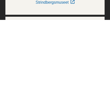
Strindbergsmuseet
Thielska Galleriet
Världskulturmuseerna