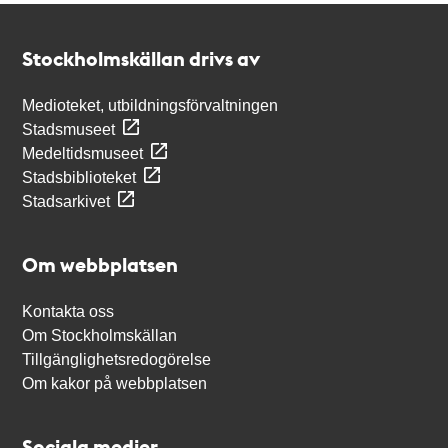
Kontakt
Stockholmskällan
Stockholmskällan drivs av
Medioteket, utbildningsförvaltningen
Stadsmuseet
Medeltidsmuseet
Stadsbiblioteket
Stadsarkivet
Om webbplatsen
Kontakta oss
Om Stockholmskällan
Tillgänglighetsredogörelse
Om kakor på webbplatsen
Sociala medier