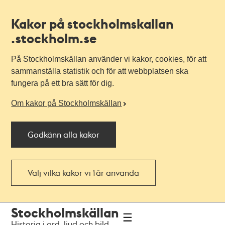
Kakor på stockholmskallan
.stockholm.se
På Stockholmskällan använder vi kakor, cookies, för att
sammanställa statistik och för att webbplatsen ska
fungera på ett bra sätt för dig.
Om kakor på Stockholmskällan
Godkänn alla kakor
Välj vilka kakor vi får använda
Till
Till
Stockholmskällan
navigationen
huvudinnehållet
Historia i ord, ljud och bild