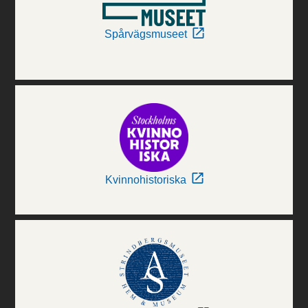
Spårvägsmuseet
Kvinnohistoriska