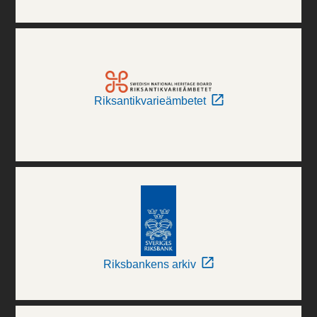
Riksantikvarieämbetet
Riksbankens arkiv