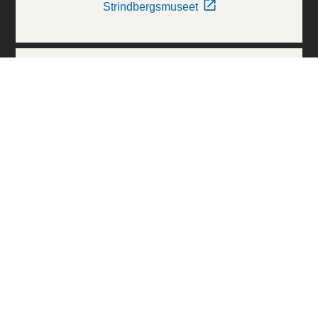
Strindbergsmuseet
Thielska Galleriet
Världskulturmuseerna