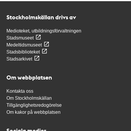
Kontakt
Stockholmskällan
Stockholmskällan drivs av
Medioteket, utbildningsförvaltningen
Stadsmuseet
Medeltidsmuseet
Stadsbiblioteket
Stadsarkivet
Om webbplatsen
Kontakta oss
Om Stockholmskällan
Tillgänglighetsredogörelse
Om kakor på webbplatsen
Sociala medier