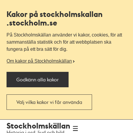
Kakor på stockholmskallan
.stockholm.se
På Stockholmskällan använder vi kakor, cookies, för att
sammanställa statistik och för att webbplatsen ska
fungera på ett bra sätt för dig.
Om kakor på Stockholmskällan
Godkänn alla kakor
Välj vilka kakor vi får använda
Till
Till
Stockholmskällan
navigationen
huvudinnehållet
Historia i ord, ljud och bild