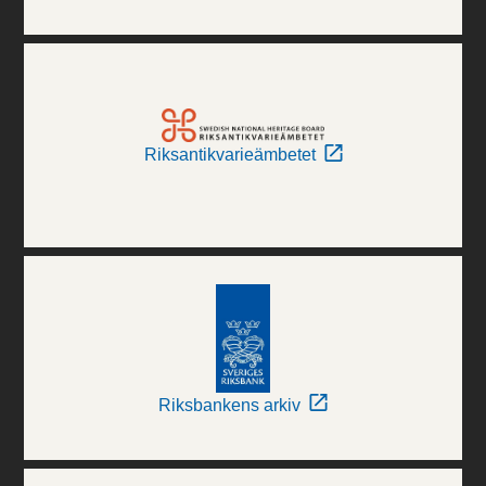
Riksantikvarieämbetet
Riksbankens arkiv