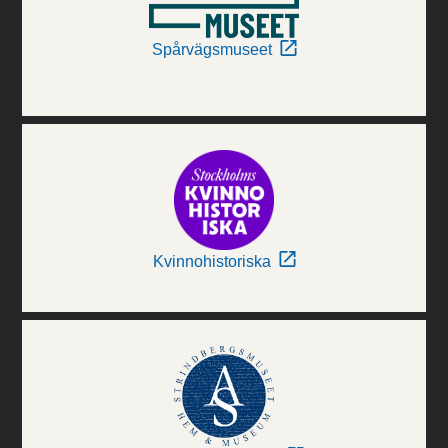
Spårvägsmuseet
Kvinnohistoriska