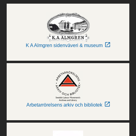
K A Almgren sidenväveri & museum
Arbetarrörelsens arkiv och bibliotek