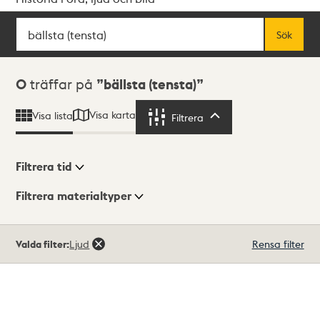
Sök
Fritextsök
Sök
Sökresultat
0
träffar på
bällsta (tensta)
Visa karta
Visa lista
Filtrera
Filtrera
Filtrera tid
Filtrera materialtyper
Visningsläge
Totalt
Valda filter:
Ljud
Rensa filter
0
träffar
Lista
Karta