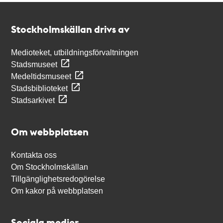
Kontakt
Stockholmskällan
Stockholmskällan drivs av
Medioteket, utbildningsförvaltningen
Stadsmuseet
Medeltidsmuseet
Stadsbiblioteket
Stadsarkivet
Om webbplatsen
Kontakta oss
Om Stockholmskällan
Tillgänglighetsredogörelse
Om kakor på webbplatsen
Sociala medier