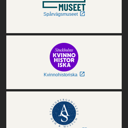
Spårvägsmuseet
Kvinnohistoriska