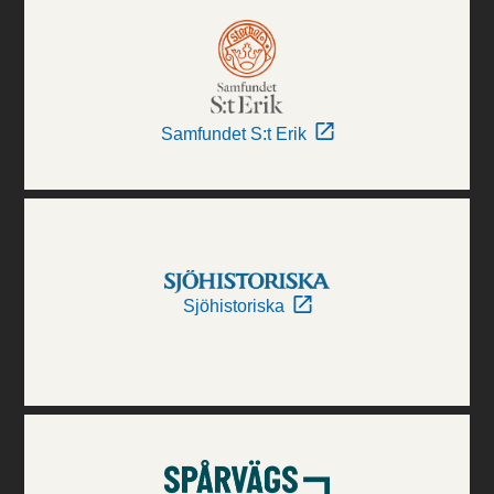
Samfundet S:t Erik
Sjöhistoriska