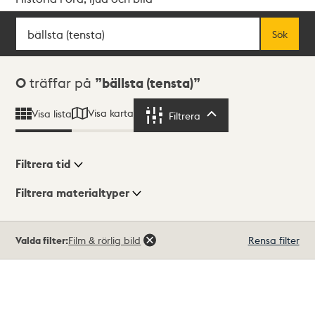
Sök
Fritextsök
Sök
Sökresultat
0
träffar på
bällsta (tensta)
Visa karta
Visa lista
Filtrera
Filtrera
Filtrera tid
Filtrera materialtyper
Visningsläge
Totalt
Valda filter:
Film & rörlig bild
Rensa filter
0
träffar
Lista
Karta