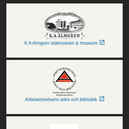
K A Almgren sidenväveri & museum
Arbetarrörelsens arkiv och bibliotek