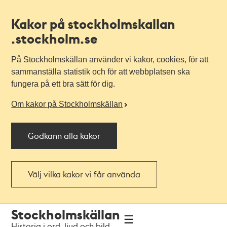
Kakor på stockholmskallan
.stockholm.se
På Stockholmskällan använder vi kakor, cookies, för att
sammanställa statistik och för att webbplatsen ska
fungera på ett bra sätt för dig.
Om kakor på Stockholmskällan
Godkänn alla kakor
Välj vilka kakor vi får använda
Till
Till
Stockholmskällan
navigationen
huvudinnehållet
Historia i ord, ljud och bild