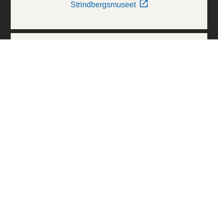
Strindbergsmuseet
Thielska Galleriet
Världskulturmuseerna