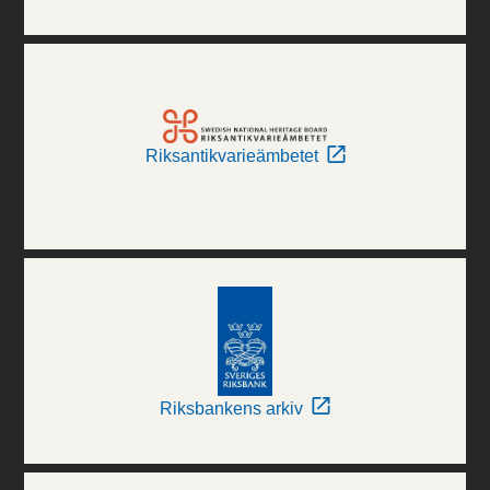
Riksantikvarieämbetet
Riksbankens arkiv