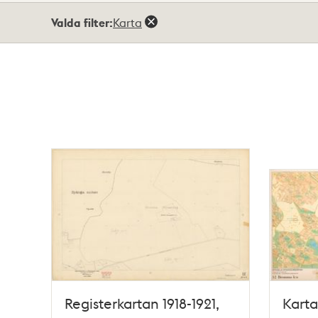
Totalt
Valda filter:
Karta
6
träffar
Registerkartan 1918-1921,
Karta