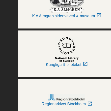
K A Almgren sidenväveri & museum
Kungliga Biblioteket
Regionarkivet Stockholm