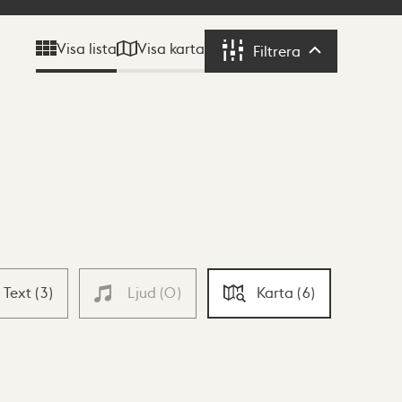
Visa karta
Visa lista
Filtrera
Filtrera
Text
(
3
)
Ljud
(
0
)
Karta
(
6
)