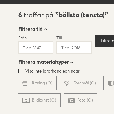
6
bällsta (tensta)
träffar på
Sökresultat
Filtrera tid
Från
Till
Visningsläge
Filtrer
Filtrera materialtyper
Lista
Karta
Visa inte lärarhandledningar
Ritning
(
0
)
Föremål
(
0
)
Bildkonst
(
0
)
Foto
(
0
)