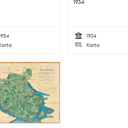
1934
1954
1934
Tid
Karta
Karta
Typ