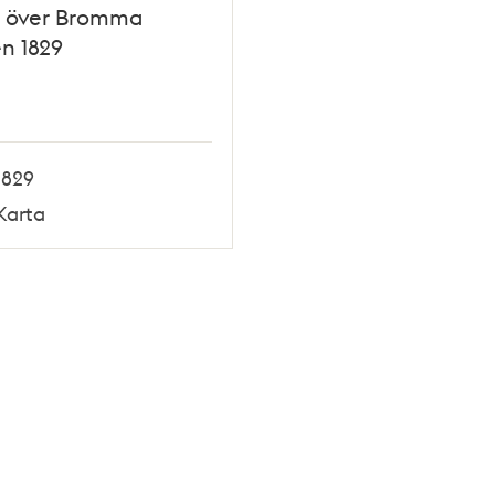
a över Bromma
n 1829
1829
Karta