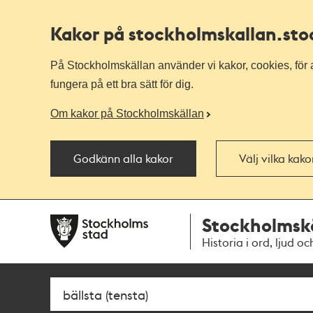
Kakor på stockholmskallan
.st
På Stockholmskällan använder vi kakor, cookies, för a
fungera på ett bra sätt för dig.
Om kakor på Stockholmskällan
Godkänn alla kakor
Välj vilka kak
Till
Till
Stockholmsk
navigationen
huvudinnehållet
Historia i ord, ljud oc
Sök
Fritextsök