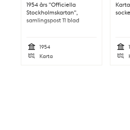
1954 års "Officiella
Kart
Stockholmskartan",
socke
samlingspost 11 blad
1954
Tid
Tid
Karta
Typ
Typ