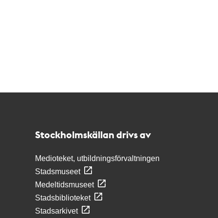
Kontakt
Stockholmskällan
Stockholmskällan drivs av
Medioteket, utbildningsförvaltningen
Stadsmuseet
Medeltidsmuseet
Stadsbiblioteket
Stadsarkivet