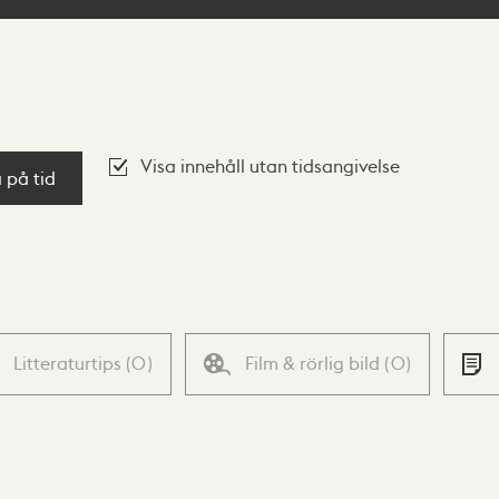
Visa innehåll utan tidsangivelse
a på tid
Litteraturtips
(
0
)
Film & rörlig bild
(
0
)