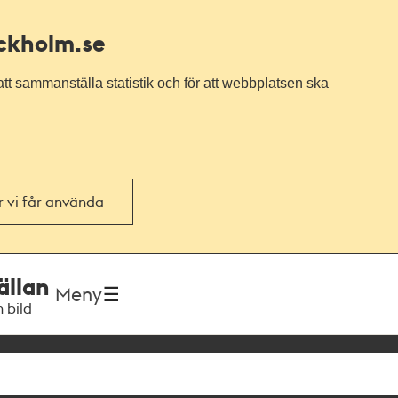
ockholm.se
tt sammanställa statistik och för att webbplatsen ska
or vi får använda
ällan
Meny
h bild