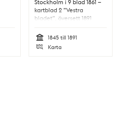
Stockholm i 9 blad 1861 –
kartblad 2 ”Vestra
bladet”, översett 1891
1845 till 1891
Tid
Karta
Typ