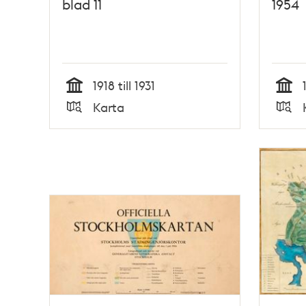
blad 11
1954
1918 till 1931
Tid
Tid
Karta
Typ
Typ