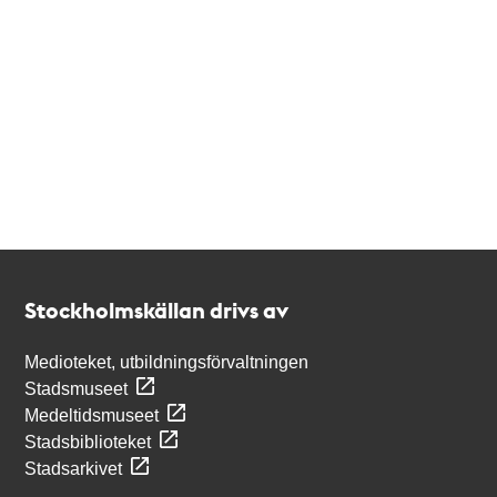
Kontakt
Stockholmskällan
Stockholmskällan drivs av
Medioteket, utbildningsförvaltningen
Stadsmuseet
Medeltidsmuseet
Stadsbiblioteket
Stadsarkivet