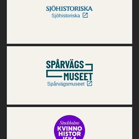
Sjöhistoriska
Spårvägsmuseet