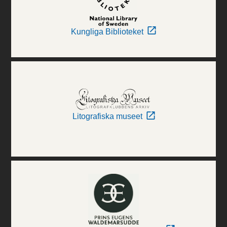
Kungliga Biblioteket
Litografiska museet