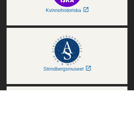
Kvinnohistoriska
Strindbergsmuseet
Thielska Galleriet