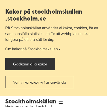
Kakor på stockholmskallan
.stockholm.se
På Stockholmskällan använder vi kakor, cookies, för att
sammanställa statistik och för att webbplatsen ska
fungera på ett bra sätt för dig.
Om kakor på Stockholmskällan
Godkänn alla kakor
Välj vilka kakor vi får använda
Till
Till
Stockholmskällan
navigationen
huvudinnehållet
Historia i ord, ljud och bild