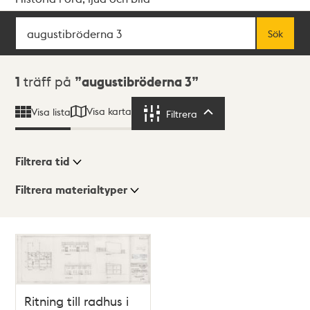
Sök
Fritextsök
Sök
Sökresultat
1
träff på
augustibröderna 3
Visa karta
Visa lista
Filtrera
Filtrera
Filtrera tid
Filtrera materialtyper
Visningsläge
Totalt
1
träffar
Lista
Karta
Ritning till radhus i