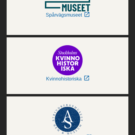
Spårvägsmuseet
Kvinnohistoriska