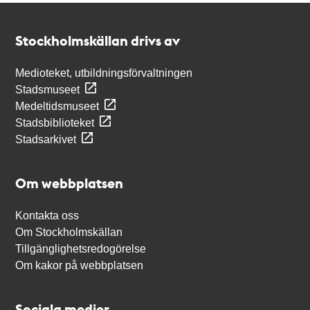
Kontakt
Stockholmskällan
Stockholmskällan drivs av
Medioteket, utbildningsförvaltningen
Stadsmuseet
Medeltidsmuseet
Stadsbiblioteket
Stadsarkivet
Om webbplatsen
Kontakta oss
Om Stockholmskällan
Tillgänglighetsredogörelse
Om kakor på webbplatsen
Sociala medier