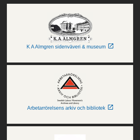
K A Almgren sidenväveri & museum
Arbetarrörelsens arkiv och bibliotek