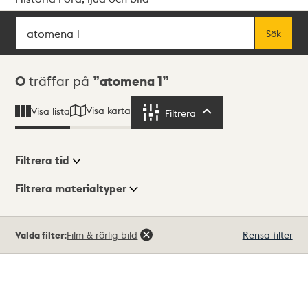
Sök
Fritextsök
Sök
Sökresultat
0
träffar på
atomena 1
Visa karta
Visa lista
Filtrera
Filtrera
Filtrera tid
Filtrera materialtyper
Visningsläge
Totalt
Valda filter:
Film & rörlig bild
Rensa filter
0
träffar
Lista
Karta