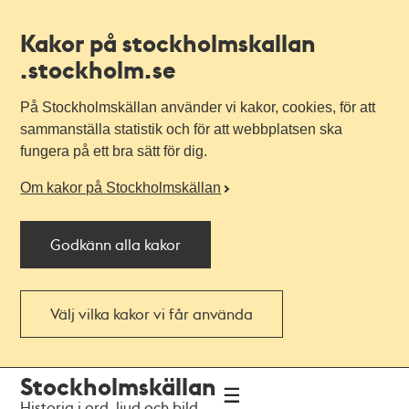
Kakor på stockholmskallan
.stockholm.se
På Stockholmskällan använder vi kakor, cookies, för att
sammanställa statistik och för att webbplatsen ska
fungera på ett bra sätt för dig.
Om kakor på Stockholmskällan
Godkänn alla kakor
Välj vilka kakor vi får använda
Till
Till
Stockholmskällan
navigationen
huvudinnehållet
Historia i ord, ljud och bild