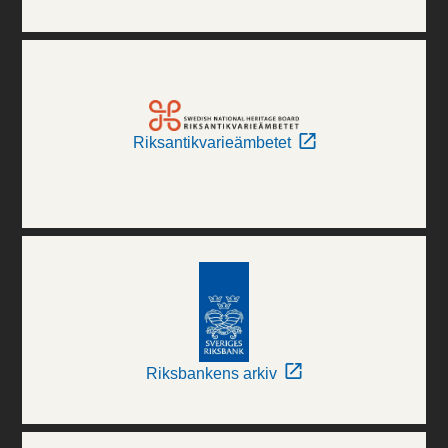
Riksantikvarieämbetet
Riksbankens arkiv