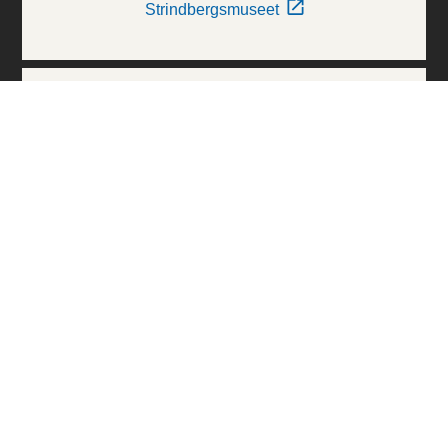
Strindbergsmuseet
Thielska Galleriet
Världskulturmuseerna