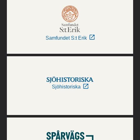
Samfundet S:t Erik
Sjöhistoriska