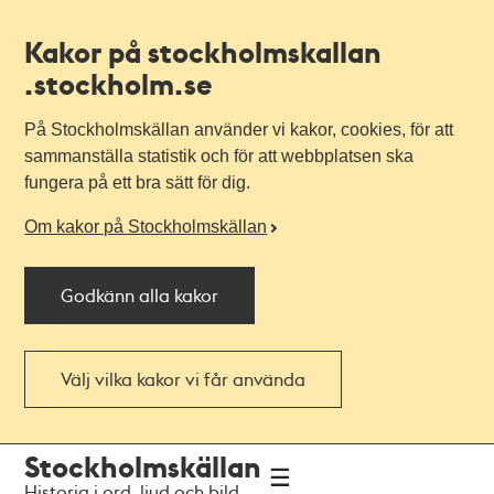
Kakor på stockholmskallan
.stockholm.se
På Stockholmskällan använder vi kakor, cookies, för att
sammanställa statistik och för att webbplatsen ska
fungera på ett bra sätt för dig.
Om kakor på Stockholmskällan
Godkänn alla kakor
Välj vilka kakor vi får använda
Till
Till
Stockholmskällan
navigationen
huvudinnehållet
Historia i ord, ljud och bild