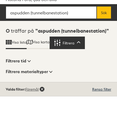
Sök
Fritextsök
Sök
Sökresultat
0
träffar på
aspudden (tunnelbanestation)
Visa karta
Visa lista
Filtrera
Filtrera
Filtrera tid
Filtrera materialtyper
Visningsläge
Totalt
Valda filter:
Föremål
Rensa filter
0
träffar
Lista
Karta