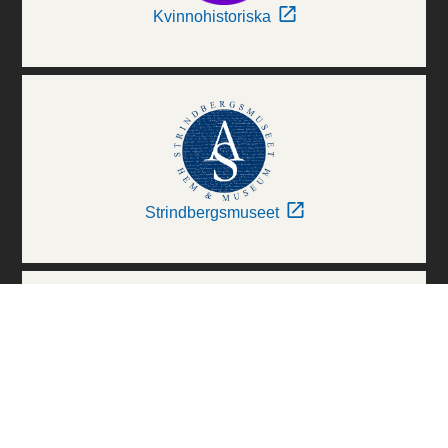
Kvinnohistoriska
Strindbergsmuseet
Thielska Galleriet