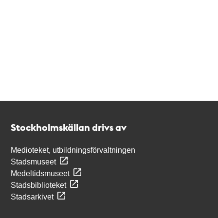
Kontakt
Stockholmskällan
Stockholmskällan drivs av
Medioteket, utbildningsförvaltningen
Stadsmuseet
Medeltidsmuseet
Stadsbiblioteket
Stadsarkivet