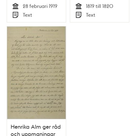
Sverige
brev 1820
28 februari 1919
1819 till 1820
Tid
Tid
Text
Text
Typ
Typ
Henrika Alm ger råd
och uppmaningar