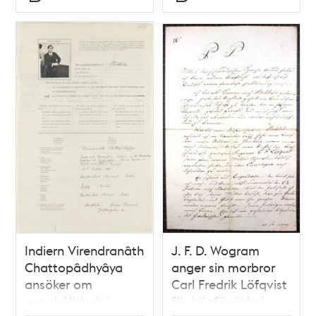
Typ
Typ
Indiern Virendranâth
J. F. D. Wogram
Chattopâdhyâya
anger sin morbror
ansöker om
Carl Fredrik Löfqvist
uppehållsbok i
för högförräderi -