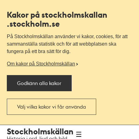
Kakor på stockholmskallan
.stockholm.se
På Stockholmskällan använder vi kakor, cookies, för att
sammanställa statistik och för att webbplatsen ska
fungera på ett bra sätt för dig.
Om kakor på Stockholmskällan
Godkänn alla kakor
Välj vilka kakor vi får använda
Till
Till
Stockholmskällan
navigationen
huvudinnehållet
Historia i ord, ljud och bild