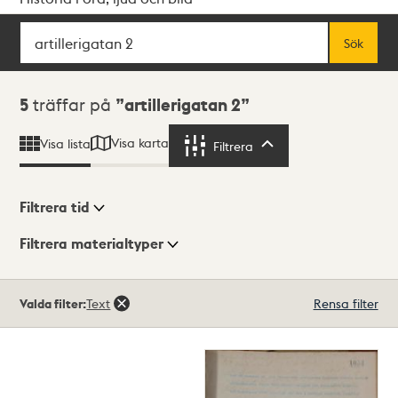
Sök
Fritextsök
Sök
Sökresultat
5
träffar på
artillerigatan 2
Visa karta
Visa lista
Filtrera
Filtrera
Filtrera tid
Filtrera materialtyper
Visningsläge
Totalt
Valda filter:
Text
Rensa filter
5
träffar
Lista
Karta