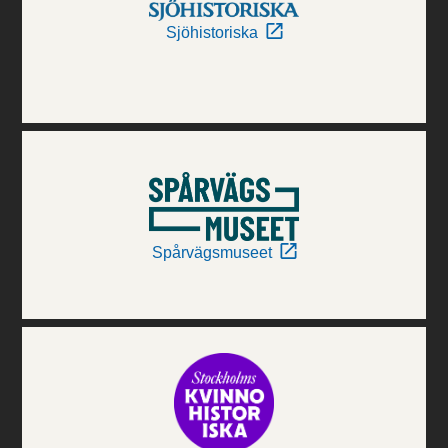
Sjöhistoriska
Spårvägsmuseet