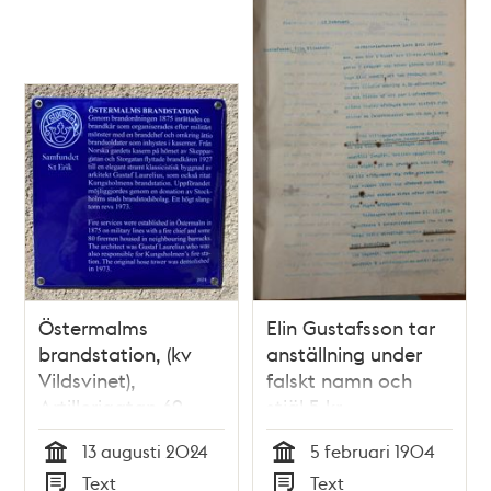
Östermalms
Elin Gustafsson tar
brandstation, (kv
anställning under
Vildsvinet),
falskt namn och
Artillerigatan 69
stjäl 5 kr
13 augusti 2024
5 februari 1904
Tid
Tid
Text
Text