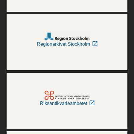
Regionarkivet Stockholm
Riksantikvarieämbetet